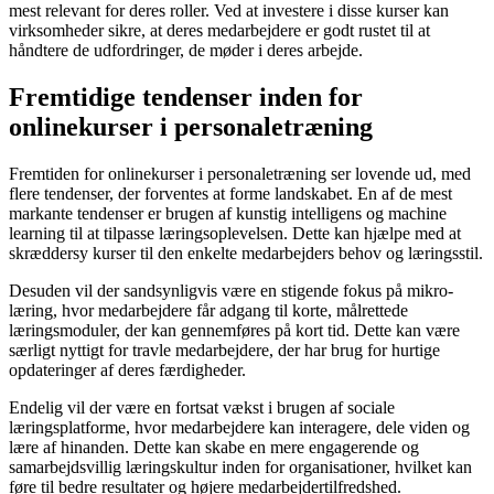
mest relevant for deres roller. Ved at investere i disse kurser kan
virksomheder sikre, at deres medarbejdere er godt rustet til at
håndtere de udfordringer, de møder i deres arbejde.
Fremtidige tendenser inden for
onlinekurser i personaletræning
Fremtiden for onlinekurser i personaletræning ser lovende ud, med
flere tendenser, der forventes at forme landskabet. En af de mest
markante tendenser er brugen af kunstig intelligens og machine
learning til at tilpasse læringsoplevelsen. Dette kan hjælpe med at
skræddersy kurser til den enkelte medarbejders behov og læringsstil.
Desuden vil der sandsynligvis være en stigende fokus på mikro-
læring, hvor medarbejdere får adgang til korte, målrettede
læringsmoduler, der kan gennemføres på kort tid. Dette kan være
særligt nyttigt for travle medarbejdere, der har brug for hurtige
opdateringer af deres færdigheder.
Endelig vil der være en fortsat vækst i brugen af sociale
læringsplatforme, hvor medarbejdere kan interagere, dele viden og
lære af hinanden. Dette kan skabe en mere engagerende og
samarbejdsvillig læringskultur inden for organisationer, hvilket kan
føre til bedre resultater og højere medarbejdertilfredshed.