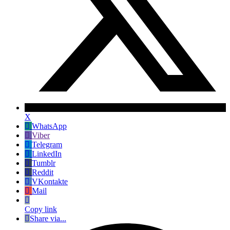
X
WhatsApp
Viber
Telegram
LinkedIn
Tumblr
Reddit
VKontakte
Mail
Copy link
Share via...