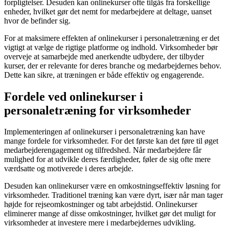
forpligtelser. Desuden kan onlinekurser ofte tilgås fra forskellige
enheder, hvilket gør det nemt for medarbejdere at deltage, uanset
hvor de befinder sig.
For at maksimere effekten af onlinekurser i personaletræning er det
vigtigt at vælge de rigtige platforme og indhold. Virksomheder bør
overveje at samarbejde med anerkendte udbydere, der tilbyder
kurser, der er relevante for deres branche og medarbejdernes behov.
Dette kan sikre, at træningen er både effektiv og engagerende.
Fordele ved onlinekurser i
personaletræning for virksomheder
Implementeringen af onlinekurser i personaletræning kan have
mange fordele for virksomheder. For det første kan det føre til øget
medarbejderengagement og tilfredshed. Når medarbejdere får
mulighed for at udvikle deres færdigheder, føler de sig ofte mere
værdsatte og motiverede i deres arbejde.
Desuden kan onlinekurser være en omkostningseffektiv løsning for
virksomheder. Traditionel træning kan være dyrt, især når man tager
højde for rejseomkostninger og tabt arbejdstid. Onlinekurser
eliminerer mange af disse omkostninger, hvilket gør det muligt for
virksomheder at investere mere i medarbejdernes udvikling.