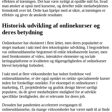
effekten af træningen. Det kan være nyttigt at opstille mål for, hvad
man ønsker at opnå med kurserne, og derefter måle medarbejdernes
fremskridt over tid. Dette kan hjælpe med at sikre, at træningen er
effektiv og giver de ønskede resultater.
Historisk udvikling af onlinekurser og
deres betydning
Onlinekurser har eksisteret i flere årtier, men deres popularitet er
steget markant i takt med den teknologiske udvikling. I begyndelsen
var onlineuddannelse begrænset til enkle tekstbaserede kurser, men
med fremkomsten af video, interaktive elementer og sociale
læringsplatforme er kvaliteten og tilgængeligheden af onlinekurser
blevet betydeligt forbedret.
I takt med at flere virksomheder har indset fordelene ved
onlineuddannelse, er der også opstået en række specialiserede kurser
inden for forskellige områder. For eksempel er onlinekurser i
marketing, IT, projektledelse og grafisk design blevet særligt
populære, da de giver medarbejdere mulighed for at udvikle
specifikke færdigheder, der er relevante for deres job.
Desuden har pandemien accelereret overgangen til
onlineuddannelse, da mange virksomheder har været nødt til at finde