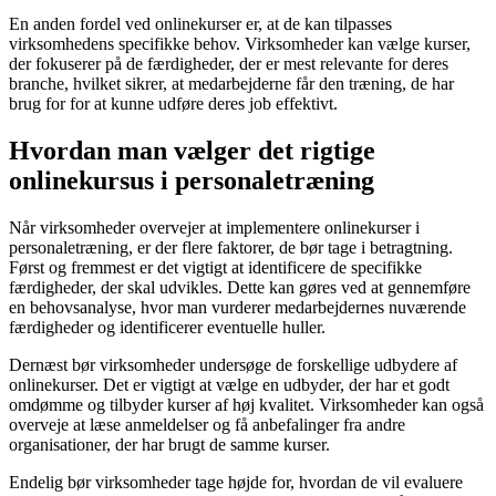
En anden fordel ved onlinekurser er, at de kan tilpasses
virksomhedens specifikke behov. Virksomheder kan vælge kurser,
der fokuserer på de færdigheder, der er mest relevante for deres
branche, hvilket sikrer, at medarbejderne får den træning, de har
brug for for at kunne udføre deres job effektivt.
Hvordan man vælger det rigtige
onlinekursus i personaletræning
Når virksomheder overvejer at implementere onlinekurser i
personaletræning, er der flere faktorer, de bør tage i betragtning.
Først og fremmest er det vigtigt at identificere de specifikke
færdigheder, der skal udvikles. Dette kan gøres ved at gennemføre
en behovsanalyse, hvor man vurderer medarbejdernes nuværende
færdigheder og identificerer eventuelle huller.
Dernæst bør virksomheder undersøge de forskellige udbydere af
onlinekurser. Det er vigtigt at vælge en udbyder, der har et godt
omdømme og tilbyder kurser af høj kvalitet. Virksomheder kan også
overveje at læse anmeldelser og få anbefalinger fra andre
organisationer, der har brugt de samme kurser.
Endelig bør virksomheder tage højde for, hvordan de vil evaluere