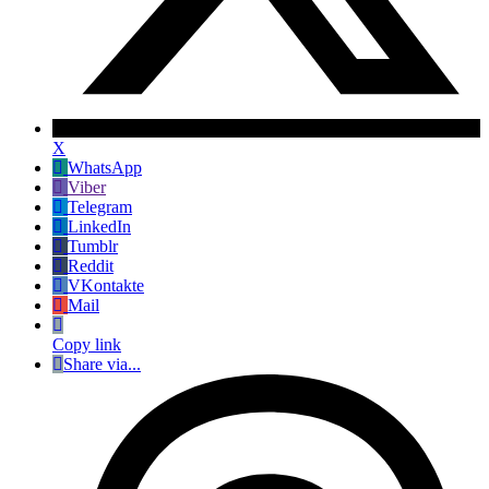
X
WhatsApp
Viber
Telegram
LinkedIn
Tumblr
Reddit
VKontakte
Mail
Copy link
Share via...