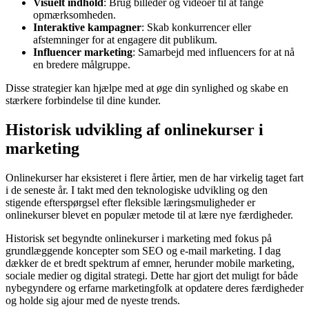
Visuelt indhold
: Brug billeder og videoer til at fange
opmærksomheden.
Interaktive kampagner
: Skab konkurrencer eller
afstemninger for at engagere dit publikum.
Influencer marketing
: Samarbejd med influencers for at nå
en bredere målgruppe.
Disse strategier kan hjælpe med at øge din synlighed og skabe en
stærkere forbindelse til dine kunder.
Historisk udvikling af onlinekurser i
marketing
Onlinekurser har eksisteret i flere årtier, men de har virkelig taget fart
i de seneste år. I takt med den teknologiske udvikling og den
stigende efterspørgsel efter fleksible læringsmuligheder er
onlinekurser blevet en populær metode til at lære nye færdigheder.
Historisk set begyndte onlinekurser i marketing med fokus på
grundlæggende koncepter som SEO og e-mail marketing. I dag
dækker de et bredt spektrum af emner, herunder mobile marketing,
sociale medier og digital strategi. Dette har gjort det muligt for både
nybegyndere og erfarne marketingfolk at opdatere deres færdigheder
og holde sig ajour med de nyeste trends.