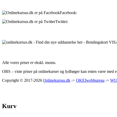
Sociale medier:
Facebook:
onlinekursus.dk
Twitter:
@Onlinekursusdk
Betalingsmuligheder:
Priser:
Alle vores priser er ekskl. moms.
OBS – viste priser på onlinekurser og lydbøger kan enten være med ell
Copyright © 2017-2026
Onlinekursus.dk
->
OKEIwebbureau
->
WU
Kurv