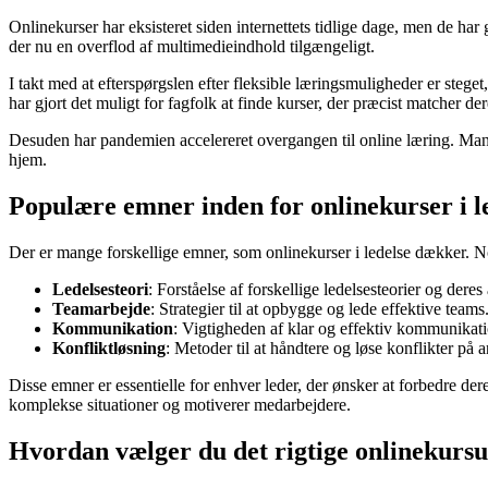
Onlinekurser har eksisteret siden internettets tidlige dage, men de ha
der nu en overflod af multimedieindhold tilgængeligt.
I takt med at efterspørgslen efter fleksible læringsmuligheder er steget
har gjort det muligt for fagfolk at finde kurser, der præcist matcher d
Desuden har pandemien accelereret overgangen til online læring. Mange i
hjem.
Populære emner inden for onlinekurser i l
Der er mange forskellige emner, som onlinekurser i ledelse dækker. N
Ledelsesteori
: Forståelse af forskellige ledelsesteorier og deres
Teamarbejde
: Strategier til at opbygge og lede effektive teams
Kommunikation
: Vigtigheden af klar og effektiv kommunikatio
Konfliktløsning
: Metoder til at håndtere og løse konflikter på 
Disse emner er essentielle for enhver leder, der ønsker at forbedre der
komplekse situationer og motiverer medarbejdere.
Hvordan vælger du det rigtige onlinekursus