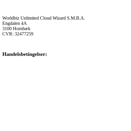
Onlinekursus.dk er en del af:
Worldbiz Unlimited Cloud Wizard S.M.B.A.
Engdalen 4A
3100 Hornbæk
CVR: 32477259
Handelsbetingelser:
Klik her – Handelsbetingelser
Privatlivspolitik:
Klik her – Privatlivspolitik
Cookiedeklaration:
Klik her – Cookiepolitik (EU)