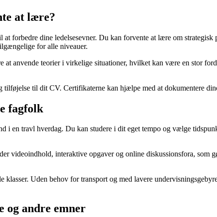
te at lære?
t til at forbedre dine ledelsesevner. Du kan forvente at lære om strateg
tilgængelige for alle niveauer.
 at anvende teorier i virkelige situationer, hvilket kan være en stor for
 tilføjelse til dit CV. Certifikaterne kan hjælpe med at dokumentere din
e fagfolk
d i en travl hverdag. Du kan studere i dit eget tempo og vælge tidspunkte
der videoindhold, interaktive opgaver og online diskussionsfora, som gø
 klasser. Uden behov for transport og med lavere undervisningsgebyrer
lse og andre emner