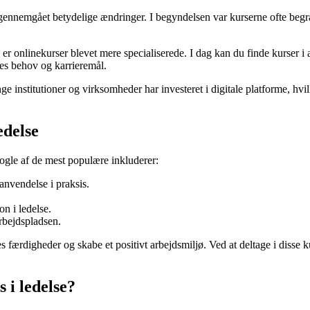
r gennemgået betydelige ændringer. I begyndelsen var kurserne ofte begr
, er onlinekurser blevet mere specialiserede. I dag kan du finde kurser i 
eres behov og karrieremål.
nstitutioner og virksomheder har investeret i digitale platforme, hvilket
edelse
ogle af de mest populære inkluderer:
 anvendelse i praksis.
.
n i ledelse.
arbejdspladsen.
es færdigheder og skabe et positivt arbejdsmiljø. Ved at deltage i disse
 i ledelse?