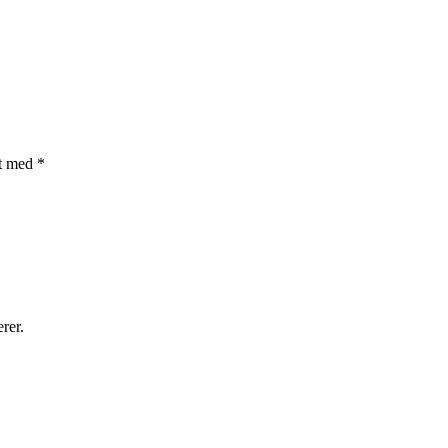
et med
*
rer.