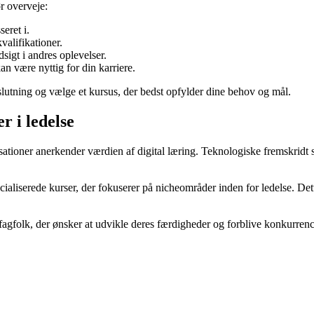
ør overveje:
eret i.
alifikationer.
dsigt i andres oplevelser.
an være nyttig for din karriere.
eslutning og vælge et kursus, der bedst opfylder dine behov og mål.
r i ledelse
nisationer anerkender værdien af digital læring. Teknologiske fremskridt 
cialiserede kurser, der fokuserer på nicheområder inden for ledelse. De
 fagfolk, der ønsker at udvikle deres færdigheder og forblive konkurrenc