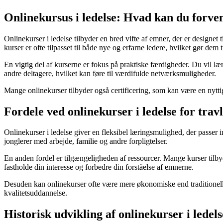
Onlinekursus i ledelse: Hvad kan du forven
Onlinekurser i ledelse tilbyder en bred vifte af emner, der er designe
kurser er ofte tilpasset til både nye og erfarne ledere, hvilket gør dem 
En vigtig del af kurserne er fokus på praktiske færdigheder. Du vil lære
andre deltagere, hvilket kan føre til værdifulde netværksmuligheder.
Mange onlinekurser tilbyder også certificering, som kan være en nyttig
Fordele ved onlinekurser i ledelse for travl
Onlinekurser i ledelse giver en fleksibel læringsmulighed, der passer in
jonglerer med arbejde, familie og andre forpligtelser.
En anden fordel er tilgængeligheden af ressourcer. Mange kurser tilby
fastholde din interesse og forbedre din forståelse af emnerne.
Desuden kan onlinekurser ofte være mere økonomiske end traditionelle
kvalitetsuddannelse.
Historisk udvikling af onlinekurser i lede