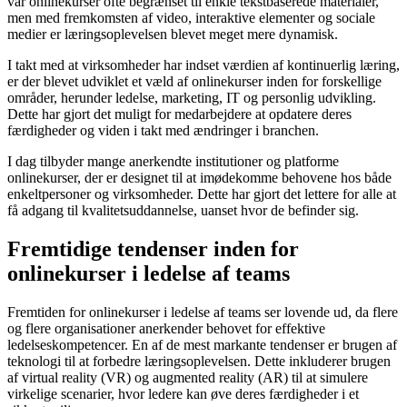
var onlinekurser ofte begrænset til enkle tekstbaserede materialer,
men med fremkomsten af video, interaktive elementer og sociale
medier er læringsoplevelsen blevet meget mere dynamisk.
I takt med at virksomheder har indset værdien af kontinuerlig læring,
er der blevet udviklet et væld af onlinekurser inden for forskellige
områder, herunder ledelse, marketing, IT og personlig udvikling.
Dette har gjort det muligt for medarbejdere at opdatere deres
færdigheder og viden i takt med ændringer i branchen.
I dag tilbyder mange anerkendte institutioner og platforme
onlinekurser, der er designet til at imødekomme behovene hos både
enkeltpersoner og virksomheder. Dette har gjort det lettere for alle at
få adgang til kvalitetsuddannelse, uanset hvor de befinder sig.
Fremtidige tendenser inden for
onlinekurser i ledelse af teams
Fremtiden for onlinekurser i ledelse af teams ser lovende ud, da flere
og flere organisationer anerkender behovet for effektive
ledelseskompetencer. En af de mest markante tendenser er brugen af
teknologi til at forbedre læringsoplevelsen. Dette inkluderer brugen
af virtual reality (VR) og augmented reality (AR) til at simulere
virkelige scenarier, hvor ledere kan øve deres færdigheder i et