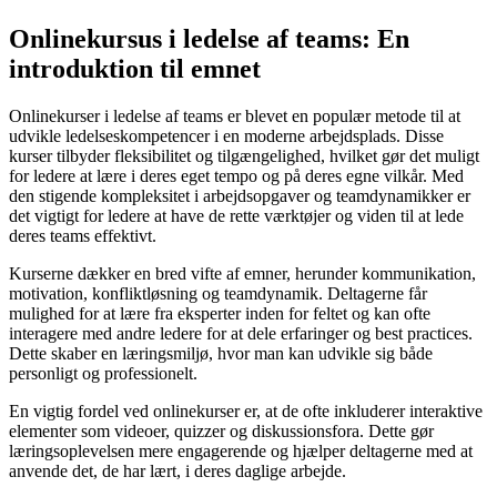
Onlinekursus i ledelse af teams: En
introduktion til emnet
Onlinekurser i ledelse af teams er blevet en populær metode til at
udvikle ledelseskompetencer i en moderne arbejdsplads. Disse
kurser tilbyder fleksibilitet og tilgængelighed, hvilket gør det muligt
for ledere at lære i deres eget tempo og på deres egne vilkår. Med
den stigende kompleksitet i arbejdsopgaver og teamdynamikker er
det vigtigt for ledere at have de rette værktøjer og viden til at lede
deres teams effektivt.
Kurserne dækker en bred vifte af emner, herunder kommunikation,
motivation, konfliktløsning og teamdynamik. Deltagerne får
mulighed for at lære fra eksperter inden for feltet og kan ofte
interagere med andre ledere for at dele erfaringer og best practices.
Dette skaber en læringsmiljø, hvor man kan udvikle sig både
personligt og professionelt.
En vigtig fordel ved onlinekurser er, at de ofte inkluderer interaktive
elementer som videoer, quizzer og diskussionsfora. Dette gør
læringsoplevelsen mere engagerende og hjælper deltagerne med at
anvende det, de har lært, i deres daglige arbejde.