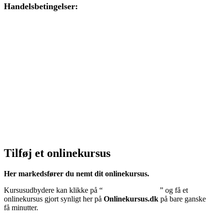
Handelsbetingelser:
Klik her – Handelsbetingelser
Privatlivspolitik:
Klik her – Privatlivspolitik
Cookiedeklaration:
Klik her – Cookiepolitik (EU)
Tilføj et onlinekursus
Her markedsfører du nemt dit onlinekursus.
Kursusudbydere kan klikke på “
Tilføj onlinekursus
” og få et
onlinekursus gjort synligt her på
Onlinekursus.dk
på bare ganske
få minutter.