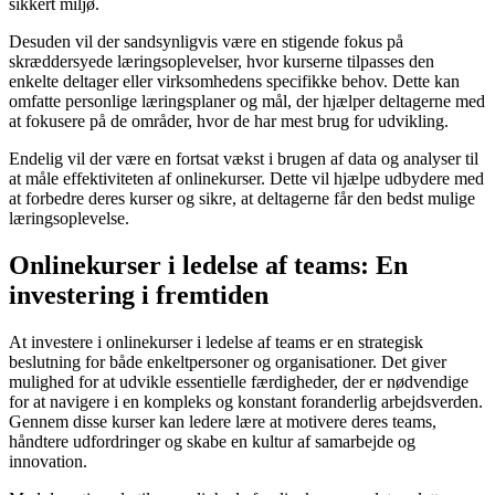
sikkert miljø.
Desuden vil der sandsynligvis være en stigende fokus på
skræddersyede læringsoplevelser, hvor kurserne tilpasses den
enkelte deltager eller virksomhedens specifikke behov. Dette kan
omfatte personlige læringsplaner og mål, der hjælper deltagerne med
at fokusere på de områder, hvor de har mest brug for udvikling.
Endelig vil der være en fortsat vækst i brugen af data og analyser til
at måle effektiviteten af onlinekurser. Dette vil hjælpe udbydere med
at forbedre deres kurser og sikre, at deltagerne får den bedst mulige
læringsoplevelse.
Onlinekurser i ledelse af teams: En
investering i fremtiden
At investere i onlinekurser i ledelse af teams er en strategisk
beslutning for både enkeltpersoner og organisationer. Det giver
mulighed for at udvikle essentielle færdigheder, der er nødvendige
for at navigere i en kompleks og konstant foranderlig arbejdsverden.
Gennem disse kurser kan ledere lære at motivere deres teams,
håndtere udfordringer og skabe en kultur af samarbejde og
innovation.