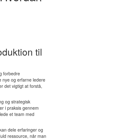
duktion til
og forbedre
de nye og erfarne ledere
 det vigtigt at forstå,
ng og strategisk
ier i praksis gennem
t lede et team med
kan dele erfaringer og
ifuld ressource, når man