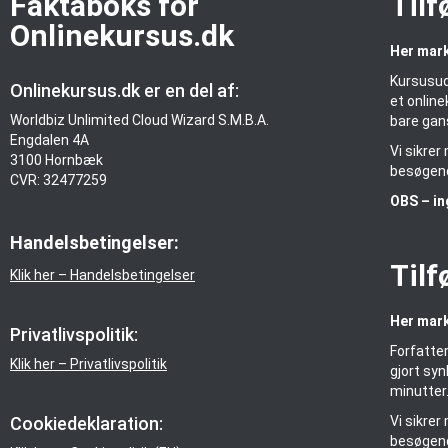
Faktaboks for
Tilf
Onlinekursus.dk
Her mark
Kursusud
Onlinekursus.dk er en del af:
et online
Worldbiz Unlimited Cloud Wizard S.M.B.A.
bare gan
Engdalen 4A
Vi sikre
3100 Hornbæk
besøgend
CVR: 32477259
OBS – in
Handelsbetingelser:
Tilf
Klik her – Handelsbetingelser
Her mark
Privatlivspolitik:
Forfatter
Klik her – Privatlivspolitik
gjort syn
minutter
Cookiedeklaration:
Vi sikre
besøgend