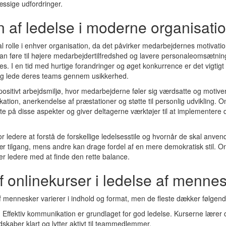
æssige udfordringer.
 af ledelse i moderne organisati
al rolle i enhver organisation, da det påvirker medarbejdernes motivatio
e kan føre til højere medarbejdertilfredshed og lavere personaleomsætnin
. I en tid med hurtige forandringer og øget konkurrence er det vigtigt 
ig og lede deres teams gennem usikkerhed.
positivt arbejdsmiljø, hvor medarbejderne føler sig værdsatte og motiv
on, anerkendelse af præstationer og støtte til personlig udvikling. Onl
e på disse aspekter og giver deltagerne værktøjer til at implementere
or ledere at forstå de forskellige ledelsesstile og hvornår de skal anven
r tilgang, mens andre kan drage fordel af en mere demokratisk stil. Onl
lper ledere med at finde den rette balance.
f onlinekurser i ledelse af menne
af mennesker varierer i indhold og format, men de fleste dækker følge
: Effektiv kommunikation er grundlaget for god ledelse. Kurserne lærer
skaber klart og lytter aktivt til teammedlemmer.