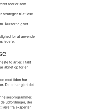
terer teorier som
 strategier til at løse
em. Kurserne giver
ulighed for at anvende
ns ledere.
se
ste to årtier. I takt
har åbnet op for en
Men med tiden har
. Dette har gjort det
dannelsesprogrammer.
e de udfordringer, der
t lære fra eksperter