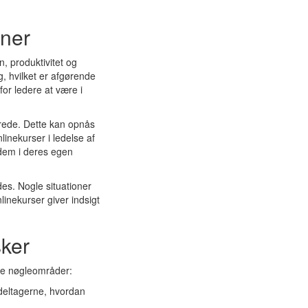
oner
n, produktivitet og
g, hvilket er afgørende
for ledere at være i
erede. Dette kan opnås
inekurser i ledelse af
 dem i deres egen
des. Nogle situationer
inekurser giver indsigt
sker
nde nøgleområder:
 deltagerne, hvordan