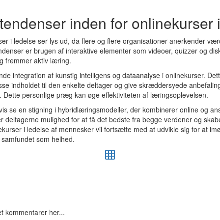
tendenser inden for onlinekurser i
er i ledelse ser lys ud, da flere og flere organisationer anerkender værd
denser er brugen af interaktive elementer som videoer, quizzer og dis
g fremmer aktiv læring.
de integration af kunstig intelligens og dataanalyse i onlinekurser. Dett
sse indholdet til den enkelte deltager og give skræddersyede anbefalin
t. Dette personlige præg kan øge effektiviteten af læringsoplevelsen.
gvis se en stigning i hybridlæringsmodeller, der kombinerer online og ansi
er deltagerne mulighed for at få det bedste fra begge verdener og sk
ekurser i ledelse af mennesker vil fortsætte med at udvikle sig for at 
og samfundet som helhed.
vet kommentarer her...