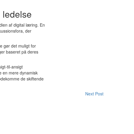
 ledelse
ien af digital læring. En
kussionsfora, der
e gør det muligt for
ger baseret på deres
gt-til-ansigt
abe en mere dynamisk
imødekomme de skiftende
Next Post