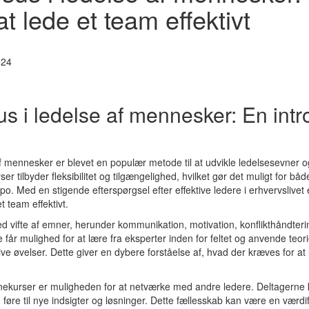
at lede et team effektivt
024
s i ledelse af mennesker: En intro
af mennesker er blevet en populær metode til at udvikle ledelsesevner 
r tilbyder fleksibilitet og tilgængelighed, hvilket gør det muligt for bå
o. Med en stigende efterspørgsel efter effektive ledere i erhvervslivet er
 team effektivt.
 vifte af emner, herunder kommunikation, motivation, konflikthåndteri
får mulighed for at lære fra eksperter inden for feltet og anvende teor
ive øvelser. Dette giver en dybere forståelse af, hvad der kræves for a
linekurser er muligheden for at netværke med andre ledere. Deltagerne 
n føre til nye indsigter og løsninger. Dette fællesskab kan være en værd