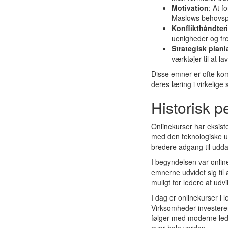
Motivation
: At 
Maslows behovspy
Konflikthåndter
uenigheder og f
Strategisk plan
værktøjer til at l
Disse emner er ofte kom
deres læring i virkelige
Historisk p
Onlinekurser har eksister
med den teknologiske udv
bredere adgang til udda
I begyndelsen var onli
emnerne udvidet sig til
muligt for ledere at udv
I dag er onlinekurser i
Virksomheder investerer 
følger med moderne ledel