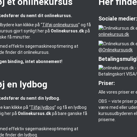
øj et onlinekursus
Her finde
edsfører du nemt dit onlinekursus.
Sociale medier
bydere kan klikke på “
Tilføj onlinekursus
” og få
kursus gjort synligt her på
Onlinekursus.dk
på
onlinekursus.dk
ske få minutter.
r med effektiv søgemaskineoptimering at
@Onlinekursusdk
e finder dit onlinekursus.
Betalingsmulig
gen binding, intet abonnement!
øj en lydbog
Priser:
Alle vores priser er
edsfører du nemt din lydbog.
OBS – viste priser 
være med eller uden 
e kan klikke på “
Tilføj lydbog
” og få en lydbog
kursusudbyderen ell
lig her på
Onlinekursus.dk
på bare ganske få
priserne.
.
r med effektiv søgemaskineoptimering at
e finder din lydbog.