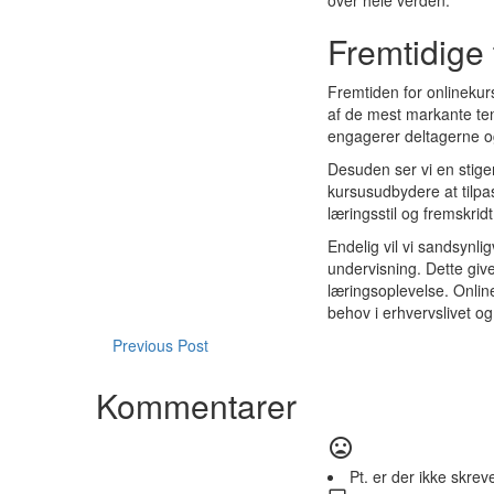
over hele verden.
Fremtidige 
Fremtiden for onlinekurs
af de mest markante ten
engagerer deltagerne o
Desuden ser vi en stigen
kursusudbydere at tilpa
læringsstil og fremskrid
Endelig vil vi sandsynli
undervisning. Dette giv
læringsoplevelse. Onlin
behov i erhvervslivet 
Previous Post
Kommentarer
Pt. er der ikke skre