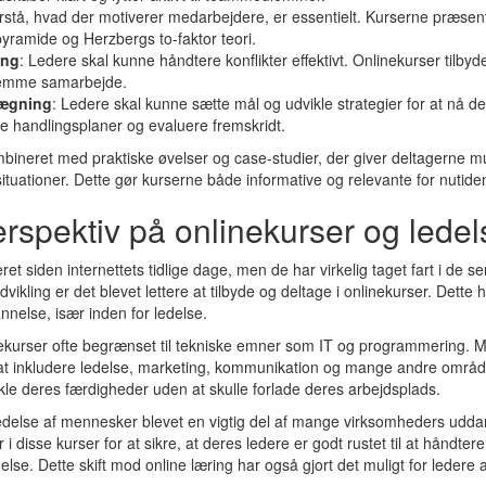
forstå, hvad der motiverer medarbejdere, er essentielt. Kurserne præsen
ramide og Herzbergs to-faktor teori.
ing
: Ledere skal kunne håndtere konflikter effektivt. Onlinekurser tilbyder
remme samarbejde.
lægning
: Ledere skal kunne sætte mål og udvikle strategier for at nå d
ave handlingsplaner og evaluere fremskridt.
bineret med praktiske øvelser og case-studier, der giver deltagerne m
 situationer. Dette gør kurserne både informative og relevante for nutide
erspektiv på onlinekurser og ledel
et siden internettets tidlige dage, men de har virkelig taget fart i de sene
ikling er det blevet lettere at tilbyde og deltage i onlinekurser. Dette 
nnelse, især inden for ledelse.
nekurser ofte begrænset til tekniske emner som IT og programmering. 
 at inkludere ledelse, marketing, kommunikation og mange andre områder
ikle deres færdigheder uden at skulle forlade deres arbejdsplads.
 ledelse af mennesker blevet en vigtig del af mange virksomheders ud
i disse kurser for at sikre, at deres ledere er godt rustet til at håndter
se. Dette skift mod online læring har også gjort det muligt for ledere a