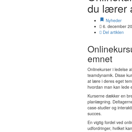
du lærer 
Nyheder
6. december 2
Del artiklen
Onlinekursu
emnet
Onlinekurser i ledelse 
teamdynamik. Disse kurse
at lære i deres eget temp
hvordan man kan lede et
Kurserne dækker en bred
planlægning. Deltagerne 
case-studier og interakt
succes.
En vigtig fordel ved on
udfordringer, hvilket ka