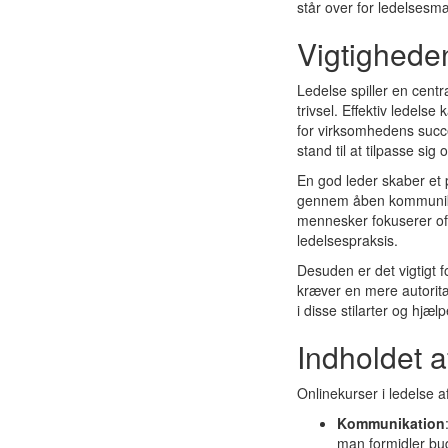
står over for ledelsesm
Vigtigheden
Ledelse spiller en centr
trivsel. Effektiv ledels
for virksomhedens succes
stand til at tilpasse s
En god leder skaber et 
gennem åben kommunikati
mennesker fokuserer oft
ledelsespraksis.
Desuden er det vigtigt f
kræver en mere autoritæ
i disse stilarter og hjæ
Indholdet a
Onlinekurser i ledelse 
Kommunikation
man formidler bud