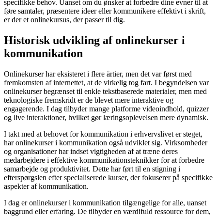
specifikke behov. Uanset om du ønsker at forbedre dine evner til at
føre samtaler, præsentere ideer eller kommunikere effektivt i skrift,
er der et onlinekursus, der passer til dig.
Historisk udvikling af onlinekurser i
kommunikation
Onlinekurser har eksisteret i flere årtier, men det var først med
fremkomsten af internettet, at de virkelig tog fart. I begyndelsen var
onlinekurser begrænset til enkle tekstbaserede materialer, men med
teknologiske fremskridt er de blevet mere interaktive og
engagerende. I dag tilbyder mange platforme videoindhold, quizzer
og live interaktioner, hvilket gør læringsoplevelsen mere dynamisk.
I takt med at behovet for kommunikation i erhvervslivet er steget,
har onlinekurser i kommunikation også udviklet sig. Virksomheder
og organisationer har indset vigtigheden af at træne deres
medarbejdere i effektive kommunikationsteknikker for at forbedre
samarbejde og produktivitet. Dette har ført til en stigning i
efterspørgslen efter specialiserede kurser, der fokuserer på specifikke
aspekter af kommunikation.
I dag er onlinekurser i kommunikation tilgængelige for alle, uanset
baggrund eller erfaring. De tilbyder en værdifuld ressource for dem,