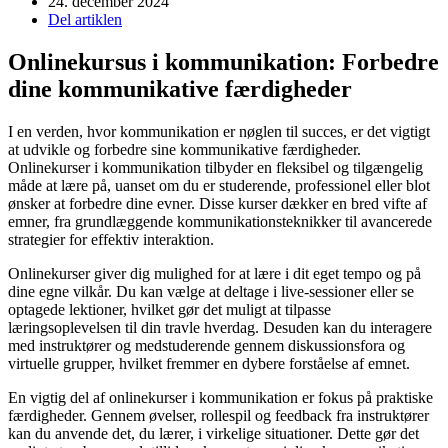
24. december 2024
Del artiklen
Onlinekursus i kommunikation: Forbedre
dine kommunikative færdigheder
I en verden, hvor kommunikation er nøglen til succes, er det vigtigt
at udvikle og forbedre sine kommunikative færdigheder.
Onlinekurser i kommunikation tilbyder en fleksibel og tilgængelig
måde at lære på, uanset om du er studerende, professionel eller blot
ønsker at forbedre dine evner. Disse kurser dækker en bred vifte af
emner, fra grundlæggende kommunikationsteknikker til avancerede
strategier for effektiv interaktion.
Onlinekurser giver dig mulighed for at lære i dit eget tempo og på
dine egne vilkår. Du kan vælge at deltage i live-sessioner eller se
optagede lektioner, hvilket gør det muligt at tilpasse
læringsoplevelsen til din travle hverdag. Desuden kan du interagere
med instruktører og medstuderende gennem diskussionsfora og
virtuelle grupper, hvilket fremmer en dybere forståelse af emnet.
En vigtig del af onlinekurser i kommunikation er fokus på praktiske
færdigheder. Gennem øvelser, rollespil og feedback fra instruktører
kan du anvende det, du lærer, i virkelige situationer. Dette gør det