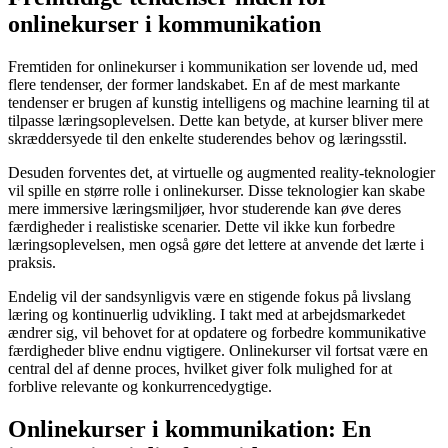
onlinekurser i kommunikation
Fremtiden for onlinekurser i kommunikation ser lovende ud, med
flere tendenser, der former landskabet. En af de mest markante
tendenser er brugen af kunstig intelligens og machine learning til at
tilpasse læringsoplevelsen. Dette kan betyde, at kurser bliver mere
skræddersyede til den enkelte studerendes behov og læringsstil.
Desuden forventes det, at virtuelle og augmented reality-teknologier
vil spille en større rolle i onlinekurser. Disse teknologier kan skabe
mere immersive læringsmiljøer, hvor studerende kan øve deres
færdigheder i realistiske scenarier. Dette vil ikke kun forbedre
læringsoplevelsen, men også gøre det lettere at anvende det lærte i
praksis.
Endelig vil der sandsynligvis være en stigende fokus på livslang
læring og kontinuerlig udvikling. I takt med at arbejdsmarkedet
ændrer sig, vil behovet for at opdatere og forbedre kommunikative
færdigheder blive endnu vigtigere. Onlinekurser vil fortsat være en
central del af denne proces, hvilket giver folk mulighed for at
forblive relevante og konkurrencedygtige.
Onlinekurser i kommunikation: En