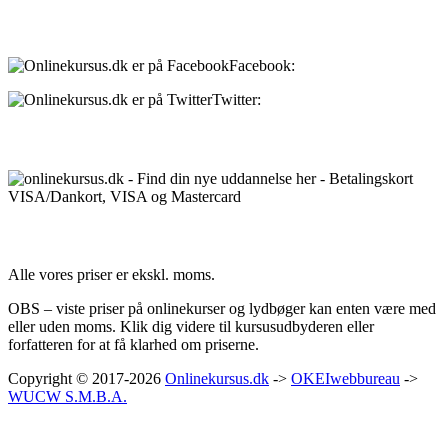
Sociale medier:
Facebook:
onlinekursus.dk
Twitter:
@Onlinekursusdk
Betalingsmuligheder:
Priser:
Alle vores priser er ekskl. moms.
OBS – viste priser på onlinekurser og lydbøger kan enten være med
eller uden moms. Klik dig videre til kursusudbyderen eller
forfatteren for at få klarhed om priserne.
Copyright © 2017-2026
Onlinekursus.dk
->
OKEIwebbureau
->
WUCW S.M.B.A.