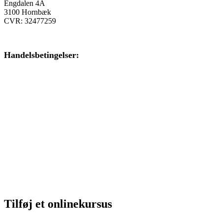
Engdalen 4A
3100 Hornbæk
CVR: 32477259
Handelsbetingelser:
Klik her – Handelsbetingelser
Privatlivspolitik:
Klik her – Privatlivspolitik
Cookiedeklaration:
Klik her – Cookiepolitik (EU)
Tilføj et onlinekursus