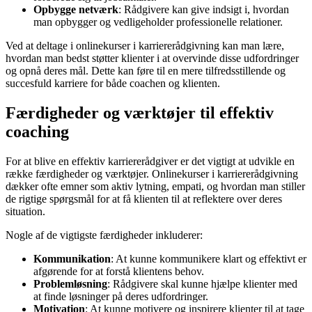
Opbygge netværk
: Rådgivere kan give indsigt i, hvordan
man opbygger og vedligeholder professionelle relationer.
Ved at deltage i onlinekurser i karriererådgivning kan man lære,
hvordan man bedst støtter klienter i at overvinde disse udfordringer
og opnå deres mål. Dette kan føre til en mere tilfredsstillende og
succesfuld karriere for både coachen og klienten.
Færdigheder og værktøjer til effektiv
coaching
For at blive en effektiv karriererådgiver er det vigtigt at udvikle en
række færdigheder og værktøjer. Onlinekurser i karriererådgivning
dækker ofte emner som aktiv lytning, empati, og hvordan man stiller
de rigtige spørgsmål for at få klienten til at reflektere over deres
situation.
Nogle af de vigtigste færdigheder inkluderer:
Kommunikation
: At kunne kommunikere klart og effektivt er
afgørende for at forstå klientens behov.
Problemløsning
: Rådgivere skal kunne hjælpe klienter med
at finde løsninger på deres udfordringer.
Motivation
: At kunne motivere og inspirere klienter til at tage