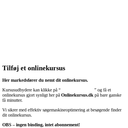
Privatlivspolitik:
Klik her – Privatlivspolitik
Cookiedeklaration:
Klik her – Cookiepolitik (EU)
Tilføj et onlinekursus
Her markedsfører du nemt dit onlinekursus.
Kursusudbydere kan klikke på “
Tilføj onlinekursus
” og få et
onlinekursus gjort synligt her på
Onlinekursus.dk
på bare ganske
få minutter.
Vi sikrer med effektiv søgemaskineoptimering at besøgende finder
dit onlinekursus.
OBS – ingen binding, intet abonnement!