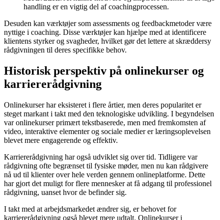
handling er en vigtig del af coachingprocessen.
Desuden kan værktøjer som assessments og feedbackmetoder være
nyttige i coaching. Disse værktøjer kan hjælpe med at identificere
klientens styrker og svagheder, hvilket gør det lettere at skræddersy
rådgivningen til deres specifikke behov.
Historisk perspektiv på onlinekurser og
karriererådgivning
Onlinekurser har eksisteret i flere årtier, men deres popularitet er
steget markant i takt med den teknologiske udvikling. I begyndelsen
var onlinekurser primært tekstbaserede, men med fremkomsten af
video, interaktive elementer og sociale medier er læringsoplevelsen
blevet mere engagerende og effektiv.
Karriererådgivning har også udviklet sig over tid. Tidligere var
rådgivning ofte begrænset til fysiske møder, men nu kan rådgivere
nå ud til klienter over hele verden gennem onlineplatforme. Dette
har gjort det muligt for flere mennesker at få adgang til professionel
rådgivning, uanset hvor de befinder sig.
I takt med at arbejdsmarkedet ændrer sig, er behovet for
karriererådgivning også blevet mere udtalt. Onlinekurser i