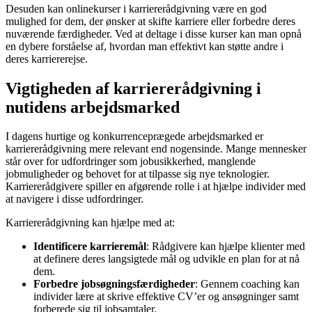
Desuden kan onlinekurser i karriererådgivning være en god
mulighed for dem, der ønsker at skifte karriere eller forbedre deres
nuværende færdigheder. Ved at deltage i disse kurser kan man opnå
en dybere forståelse af, hvordan man effektivt kan støtte andre i
deres karriererejse.
Vigtigheden af karriererådgivning i
nutidens arbejdsmarked
I dagens hurtige og konkurrenceprægede arbejdsmarked er
karriererådgivning mere relevant end nogensinde. Mange mennesker
står over for udfordringer som jobusikkerhed, manglende
jobmuligheder og behovet for at tilpasse sig nye teknologier.
Karriererådgivere spiller en afgørende rolle i at hjælpe individer med
at navigere i disse udfordringer.
Karriererådgivning kan hjælpe med at:
Identificere karrieremål
: Rådgivere kan hjælpe klienter med
at definere deres langsigtede mål og udvikle en plan for at nå
dem.
Forbedre jobsøgningsfærdigheder
: Gennem coaching kan
individer lære at skrive effektive CV’er og ansøgninger samt
forberede sig til jobsamtaler.