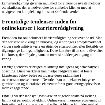
karriererådgivning giver en mulighed for at lære de nyeste metoder
og teknikker, der er nødvendige for at hjælpe klienter med at
navigere i en kompleks og konstant skiftende verden.
Fremtidige tendenser inden for
onlinekurser i karriererådgivning
Fremtiden for onlinekurser i karriererådgivning ser lovende ud. Med
den fortsatte udvikling af teknologi og ændringer i arbejdsmarkedet
vil der sandsynligvis være en stigende efterspørgsel efter fleksible og
tilgængelige læringsmuligheder. Dette kan føre til en større diversitet
i de kurser, der tilbydes, samt en mere skræddersyet tilgang til
læring.
En vigtig tendens er brugen af kunstig intelligens og dataanalyse i
coaching. Disse værktøjer kan hjælpe rådgivere med at forstå
klienternes behov bedre og tilpasse deres rådgivning i
overensstemmelse hermed. Desuden kan onlinekurser integrere
gamification og interaktive elementer for at gøre læringsoplevelsen
mere engagerende.
Endelig vil der sandsynligvis være en stigende fokus på livslang
læring og personlig udvikling. Onlinekurser i karriererådgivning vil
fortsætte med at spille en central rolle i at hjælpe individer med at