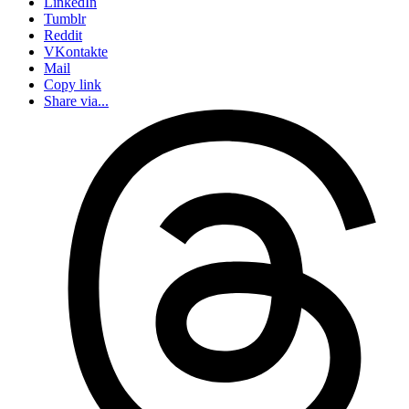
LinkedIn
Tumblr
Reddit
VKontakte
Mail
Copy link
Share via...