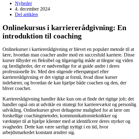
Nyheder
4. december 2024
Del artiklen
Onlinekursus i karriererådgivning: En
introduktion til coaching
Onlinekurser i karriererådgivning er blevet en populær metode til at
lære, hvordan man coacher andre mod en succesfuld karriere. Disse
kurser tilbyder en fleksibel og tilgængelig måde at tilegne sig viden
og færdigheder, der er nødvendige for at guide andre i deres
professionelle liv. Med den stigende efterspørgsel efter
karriererådgivning er det vigtigt at forstå, hvad disse kurser
indebærer, og hvordan de kan hjælpe både coachen og den, der
bliver coachet.
Karriererådgivning handler ikke kun om at finde det rigtige job; det
handler også om at udvikle en strategi for karrierevækst og personlig
udvikling. Onlinekurser giver deltagerne mulighed for at lære om
forskellige coachingmetoder, kommunikationsteknikker og
værktøjer til at hjælpe klienter med at identificere deres styrker og
svagheder. Dette kan være særligt nyttigt i en tid, hvor
arbejdsmarkedet konstant ændrer sig.