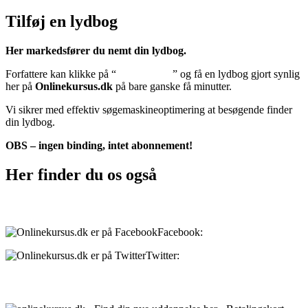
Tilføj en lydbog
Her markedsfører du nemt din lydbog.
Forfattere kan klikke på “
Tilføj lydbog
” og få en lydbog gjort synlig
her på
Onlinekursus.dk
på bare ganske få minutter.
Vi sikrer med effektiv søgemaskineoptimering at besøgende finder
din lydbog.
OBS – ingen binding, intet abonnement!
Her finder du os også
Sociale medier:
Facebook:
onlinekursus.dk
Twitter:
@Onlinekursusdk
Betalingsmuligheder: