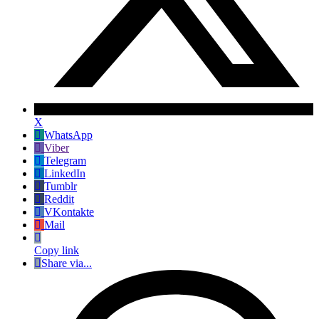
X
WhatsApp
Viber
Telegram
LinkedIn
Tumblr
Reddit
VKontakte
Mail
Copy link
Share via...