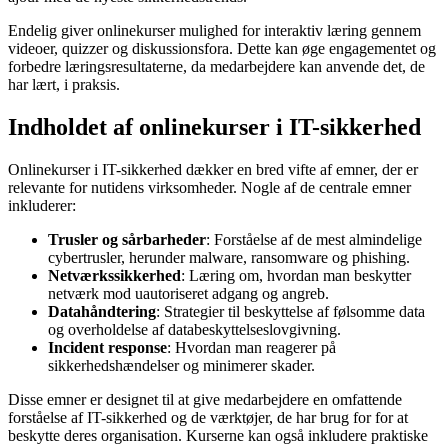
Endelig giver onlinekurser mulighed for interaktiv læring gennem
videoer, quizzer og diskussionsfora. Dette kan øge engagementet og
forbedre læringsresultaterne, da medarbejdere kan anvende det, de
har lært, i praksis.
Indholdet af onlinekurser i IT-sikkerhed
Onlinekurser i IT-sikkerhed dækker en bred vifte af emner, der er
relevante for nutidens virksomheder. Nogle af de centrale emner
inkluderer:
Trusler og sårbarheder
: Forståelse af de mest almindelige
cybertrusler, herunder malware, ransomware og phishing.
Netværkssikkerhed
: Læring om, hvordan man beskytter
netværk mod uautoriseret adgang og angreb.
Datahåndtering
: Strategier til beskyttelse af følsomme data
og overholdelse af databeskyttelseslovgivning.
Incident response
: Hvordan man reagerer på
sikkerhedshændelser og minimerer skader.
Disse emner er designet til at give medarbejdere en omfattende
forståelse af IT-sikkerhed og de værktøjer, de har brug for for at
beskytte deres organisation. Kurserne kan også inkludere praktiske