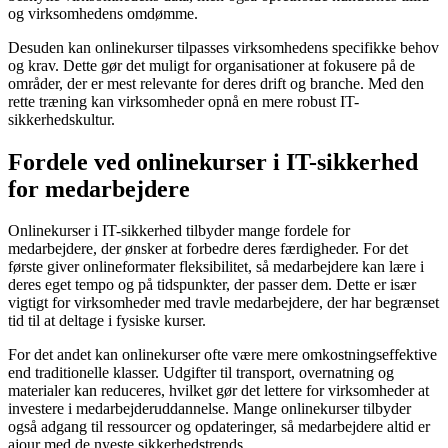
og virksomhedens omdømme.
Desuden kan onlinekurser tilpasses virksomhedens specifikke behov
og krav. Dette gør det muligt for organisationer at fokusere på de
områder, der er mest relevante for deres drift og branche. Med den
rette træning kan virksomheder opnå en mere robust IT-
sikkerhedskultur.
Fordele ved onlinekurser i IT-sikkerhed
for medarbejdere
Onlinekurser i IT-sikkerhed tilbyder mange fordele for
medarbejdere, der ønsker at forbedre deres færdigheder. For det
første giver onlineformater fleksibilitet, så medarbejdere kan lære i
deres eget tempo og på tidspunkter, der passer dem. Dette er især
vigtigt for virksomheder med travle medarbejdere, der har begrænset
tid til at deltage i fysiske kurser.
For det andet kan onlinekurser ofte være mere omkostningseffektive
end traditionelle klasser. Udgifter til transport, overnatning og
materialer kan reduceres, hvilket gør det lettere for virksomheder at
investere i medarbejderuddannelse. Mange onlinekurser tilbyder
også adgang til ressourcer og opdateringer, så medarbejdere altid er
ajour med de nyeste sikkerhedstrends.