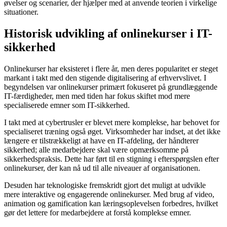
øvelser og scenarier, der hjælper med at anvende teorien i virkelige
situationer.
Historisk udvikling af onlinekurser i IT-
sikkerhed
Onlinekurser har eksisteret i flere år, men deres popularitet er steget
markant i takt med den stigende digitalisering af erhvervslivet. I
begyndelsen var onlinekurser primært fokuseret på grundlæggende
IT-færdigheder, men med tiden har fokus skiftet mod mere
specialiserede emner som IT-sikkerhed.
I takt med at cybertrusler er blevet mere komplekse, har behovet for
specialiseret træning også øget. Virksomheder har indset, at det ikke
længere er tilstrækkeligt at have en IT-afdeling, der håndterer
sikkerhed; alle medarbejdere skal være opmærksomme på
sikkerhedspraksis. Dette har ført til en stigning i efterspørgslen efter
onlinekurser, der kan nå ud til alle niveauer af organisationen.
Desuden har teknologiske fremskridt gjort det muligt at udvikle
mere interaktive og engagerende onlinekurser. Med brug af video,
animation og gamification kan læringsoplevelsen forbedres, hvilket
gør det lettere for medarbejdere at forstå komplekse emner.