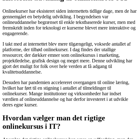
Onlinekurser har eksisteret siden internettets tidlige dage, men de har
gennemgået en betydelig udvikling. I begyndelsen var
onlineuddannelse begrænset til enkle tekstbaserede kurser, men med
fremskridt inden for teknologi er kurserne blevet mere interaktive og
engagerende.
I takt med at internettet blev mere tilgængeligt, voksede antallet af
platforme, der tilbød onlinekurser. I dag findes der utallige
ressourcer, der dækker emner som onlinekursus i marketing,
projektledelse, grafisk design og meget mere. Denne udvikling har
gjort det muligt for folk over hele verden at få adgang til
kvalitetsuddannelse.
Desuden har pandemien accelereret overgangen til online læring,
hvilket har ført til en stigning i antallet af tilmeldinger til
onlinekurser. Mange institutioner og virksomheder har indset
værdien af onlineuddannelse og har derfor investeret i at udvikle
deres egne kurser.
Hvordan vælger man det rigtige
onlinekursus i IT?