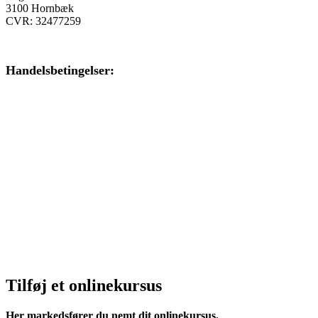
3100 Hornbæk
CVR: 32477259
Handelsbetingelser:
Klik her – Handelsbetingelser
Privatlivspolitik:
Klik her – Privatlivspolitik
Cookiedeklaration:
Klik her – Cookiepolitik (EU)
Tilføj et onlinekursus
Her markedsfører du nemt dit onlinekursus.