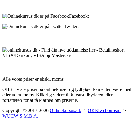
Sociale medier:
Facebook:
onlinekursus.dk
Twitter:
@Onlinekursusdk
Betalingsmuligheder:
Priser:
Alle vores priser er ekskl. moms.
OBS – viste priser på onlinekurser og lydbøger kan enten være med
eller uden moms. Klik dig videre til kursusudbyderen eller
forfatteren for at få klarhed om priserne.
Copyright © 2017-2026
Onlinekursus.dk
->
OKEIwebbureau
->
WUCW S.M.B.A.