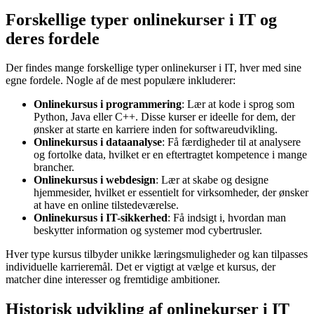
Forskellige typer onlinekurser i IT og
deres fordele
Der findes mange forskellige typer onlinekurser i IT, hver med sine
egne fordele. Nogle af de mest populære inkluderer:
Onlinekursus i programmering
: Lær at kode i sprog som
Python, Java eller C++. Disse kurser er ideelle for dem, der
ønsker at starte en karriere inden for softwareudvikling.
Onlinekursus i dataanalyse
: Få færdigheder til at analysere
og fortolke data, hvilket er en eftertragtet kompetence i mange
brancher.
Onlinekursus i webdesign
: Lær at skabe og designe
hjemmesider, hvilket er essentielt for virksomheder, der ønsker
at have en online tilstedeværelse.
Onlinekursus i IT-sikkerhed
: Få indsigt i, hvordan man
beskytter information og systemer mod cybertrusler.
Hver type kursus tilbyder unikke læringsmuligheder og kan tilpasses
individuelle karrieremål. Det er vigtigt at vælge et kursus, der
matcher dine interesser og fremtidige ambitioner.
Historisk udvikling af onlinekurser i IT