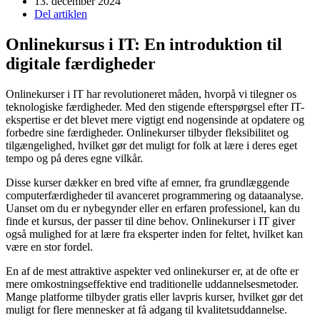
13. december 2024
Del artiklen
Onlinekursus i IT: En introduktion til
digitale færdigheder
Onlinekurser i IT har revolutioneret måden, hvorpå vi tilegner os
teknologiske færdigheder. Med den stigende efterspørgsel efter IT-
ekspertise er det blevet mere vigtigt end nogensinde at opdatere og
forbedre sine færdigheder. Onlinekurser tilbyder fleksibilitet og
tilgængelighed, hvilket gør det muligt for folk at lære i deres eget
tempo og på deres egne vilkår.
Disse kurser dækker en bred vifte af emner, fra grundlæggende
computerfærdigheder til avanceret programmering og dataanalyse.
Uanset om du er nybegynder eller en erfaren professionel, kan du
finde et kursus, der passer til dine behov. Onlinekurser i IT giver
også mulighed for at lære fra eksperter inden for feltet, hvilket kan
være en stor fordel.
En af de mest attraktive aspekter ved onlinekurser er, at de ofte er
mere omkostningseffektive end traditionelle uddannelsesmetoder.
Mange platforme tilbyder gratis eller lavpris kurser, hvilket gør det
muligt for flere mennesker at få adgang til kvalitetsuddannelse.