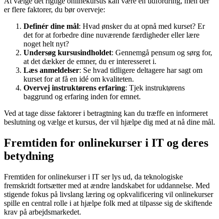
At vælge det rigtige onlinekursus kan være en udfordring, men der
er flere faktorer, du bør overveje:
Definér dine mål
: Hvad ønsker du at opnå med kurset? Er
det for at forbedre dine nuværende færdigheder eller lære
noget helt nyt?
Undersøg kursusindholdet
: Gennemgå pensum og sørg for,
at det dækker de emner, du er interesseret i.
Læs anmeldelser
: Se hvad tidligere deltagere har sagt om
kurset for at få en idé om kvaliteten.
Overvej instruktørens erfaring
: Tjek instruktørens
baggrund og erfaring inden for emnet.
Ved at tage disse faktorer i betragtning kan du træffe en informeret
beslutning og vælge et kursus, der vil hjælpe dig med at nå dine mål.
Fremtiden for onlinekurser i IT og deres
betydning
Fremtiden for onlinekurser i IT ser lys ud, da teknologiske
fremskridt fortsætter med at ændre landskabet for uddannelse. Med
stigende fokus på livslang læring og opkvalificering vil onlinekurser
spille en central rolle i at hjælpe folk med at tilpasse sig de skiftende
krav på arbejdsmarkedet.