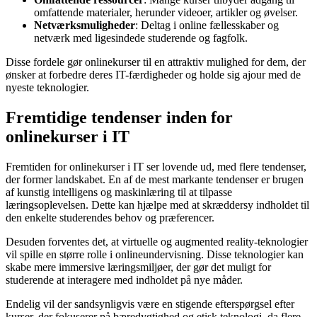
omfattende materialer, herunder videoer, artikler og øvelser.
Netværksmuligheder
: Deltag i online fællesskaber og
netværk med ligesindede studerende og fagfolk.
Disse fordele gør onlinekurser til en attraktiv mulighed for dem, der
ønsker at forbedre deres IT-færdigheder og holde sig ajour med de
nyeste teknologier.
Fremtidige tendenser inden for
onlinekurser i IT
Fremtiden for onlinekurser i IT ser lovende ud, med flere tendenser,
der former landskabet. En af de mest markante tendenser er brugen
af kunstig intelligens og maskinlæring til at tilpasse
læringsoplevelsen. Dette kan hjælpe med at skræddersy indholdet til
den enkelte studerendes behov og præferencer.
Desuden forventes det, at virtuelle og augmented reality-teknologier
vil spille en større rolle i onlineundervisning. Disse teknologier kan
skabe mere immersive læringsmiljøer, der gør det muligt for
studerende at interagere med indholdet på nye måder.
Endelig vil der sandsynligvis være en stigende efterspørgsel efter
kurser, der fokuserer på bæredygtighed og etisk teknologi, da flere