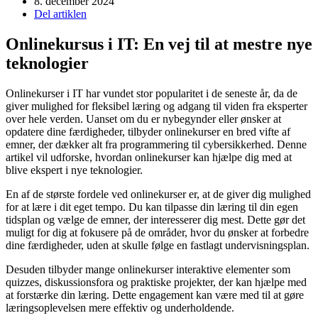
8. december 2024
Del artiklen
Onlinekursus i IT: En vej til at mestre nye
teknologier
Onlinekurser i IT har vundet stor popularitet i de seneste år, da de
giver mulighed for fleksibel læring og adgang til viden fra eksperter
over hele verden. Uanset om du er nybegynder eller ønsker at
opdatere dine færdigheder, tilbyder onlinekurser en bred vifte af
emner, der dækker alt fra programmering til cybersikkerhed. Denne
artikel vil udforske, hvordan onlinekurser kan hjælpe dig med at
blive ekspert i nye teknologier.
En af de største fordele ved onlinekurser er, at de giver dig mulighed
for at lære i dit eget tempo. Du kan tilpasse din læring til din egen
tidsplan og vælge de emner, der interesserer dig mest. Dette gør det
muligt for dig at fokusere på de områder, hvor du ønsker at forbedre
dine færdigheder, uden at skulle følge en fastlagt undervisningsplan.
Desuden tilbyder mange onlinekurser interaktive elementer som
quizzes, diskussionsfora og praktiske projekter, der kan hjælpe med
at forstærke din læring. Dette engagement kan være med til at gøre
læringsoplevelsen mere effektiv og underholdende.