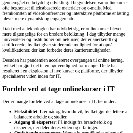
gennemgået en betydelig udvikling. I begyndelsen var onlinekurser
ofte begrænset til tekstbaserede materialer og e-mails. Med
fremkomsten af videokonferencer og interaktive platforme er læring
blevet mere dynamisk og engagerende.
I takt med at teknologien har udviklet sig, er onlinekurser blevet
mere tilgængelige for en bredere befolkning. I dag tilbyder mange
universiteter og institutioner onlinekurser, der er anerkendt og
certificerede, hvilket giver studerende mulighed for at opnå
kvalifikationer, der kan forbedre deres karrieremuligheder.
Desuden har pandemien accelereret overgangen til online læring,
hvilket har gjort det til en nødvendighed for mange. Dette har
resulteret i en eksplosion af nye kurser og platforme, der tilbyder
specialiseret viden inden for IT.
Fordele ved at tage onlinekurser i IT
Der er mange fordele ved at tage onlinekurser i IT, herunder:
Fleksibilitet
: Lær når og hvor du vil, hvilket gør det lettere at
balancere arbejde og studier.
Adgang til eksperter
: Få indsigt fra branchefolk og
eksperter, der deler deres viden og erfaringer.
Omfattende ressourcer
: Mange kurser tilbyder adgang til