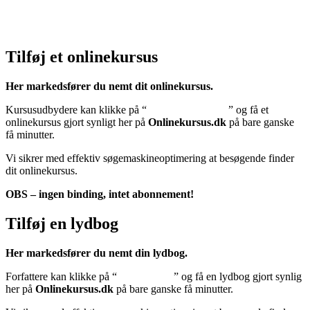
Cookiedeklaration:
Klik her – Cookiepolitik (EU)
Tilføj et onlinekursus
Her markedsfører du nemt dit onlinekursus.
Kursusudbydere kan klikke på “
Tilføj onlinekursus
” og få et
onlinekursus gjort synligt her på
Onlinekursus.dk
på bare ganske
få minutter.
Vi sikrer med effektiv søgemaskineoptimering at besøgende finder
dit onlinekursus.
OBS – ingen binding, intet abonnement!
Tilføj en lydbog
Her markedsfører du nemt din lydbog.
Forfattere kan klikke på “
Tilføj lydbog
” og få en lydbog gjort synlig
her på
Onlinekursus.dk
på bare ganske få minutter.