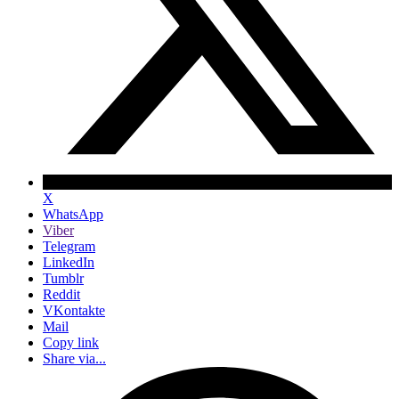
X
WhatsApp
Viber
Telegram
LinkedIn
Tumblr
Reddit
VKontakte
Mail
Copy link
Share via...