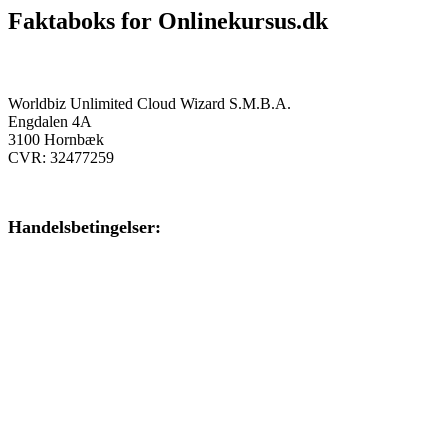
Faktaboks for Onlinekursus.dk
Onlinekursus.dk er en del af:
Worldbiz Unlimited Cloud Wizard S.M.B.A.
Engdalen 4A
3100 Hornbæk
CVR: 32477259
Handelsbetingelser:
Klik her – Handelsbetingelser
Privatlivspolitik:
Klik her – Privatlivspolitik