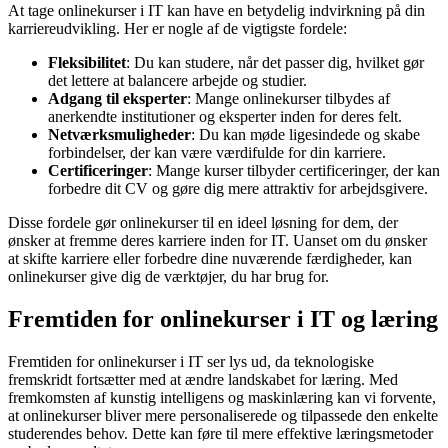
At tage onlinekurser i IT kan have en betydelig indvirkning på din
karriereudvikling. Her er nogle af de vigtigste fordele:
Fleksibilitet
: Du kan studere, når det passer dig, hvilket gør
det lettere at balancere arbejde og studier.
Adgang til eksperter
: Mange onlinekurser tilbydes af
anerkendte institutioner og eksperter inden for deres felt.
Netværksmuligheder
: Du kan møde ligesindede og skabe
forbindelser, der kan være værdifulde for din karriere.
Certificeringer
: Mange kurser tilbyder certificeringer, der kan
forbedre dit CV og gøre dig mere attraktiv for arbejdsgivere.
Disse fordele gør onlinekurser til en ideel løsning for dem, der
ønsker at fremme deres karriere inden for IT. Uanset om du ønsker
at skifte karriere eller forbedre dine nuværende færdigheder, kan
onlinekurser give dig de værktøjer, du har brug for.
Fremtiden for onlinekurser i IT og læring
Fremtiden for onlinekurser i IT ser lys ud, da teknologiske
fremskridt fortsætter med at ændre landskabet for læring. Med
fremkomsten af kunstig intelligens og maskinlæring kan vi forvente,
at onlinekurser bliver mere personaliserede og tilpassede den enkelte
studerendes behov. Dette kan føre til mere effektive læringsmetoder