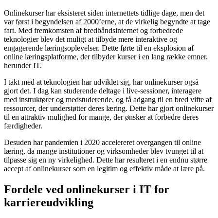
Onlinekurser har eksisteret siden internettets tidlige dage, men det
var først i begyndelsen af 2000’erne, at de virkelig begyndte at tage
fart. Med fremkomsten af bredbåndsinternet og forbedrede
teknologier blev det muligt at tilbyde mere interaktive og
engagerende læringsoplevelser. Dette førte til en eksplosion af
online læringsplatforme, der tilbyder kurser i en lang række emner,
herunder IT.
I takt med at teknologien har udviklet sig, har onlinekurser også
gjort det. I dag kan studerende deltage i live-sessioner, interagere
med instruktører og medstuderende, og få adgang til en bred vifte af
ressourcer, der understøtter deres læring. Dette har gjort onlinekurser
til en attraktiv mulighed for mange, der ønsker at forbedre deres
færdigheder.
Desuden har pandemien i 2020 accelereret overgangen til online
læring, da mange institutioner og virksomheder blev tvunget til at
tilpasse sig en ny virkelighed. Dette har resulteret i en endnu større
accept af onlinekurser som en legitim og effektiv måde at lære på.
Fordele ved onlinekurser i IT for
karriereudvikling