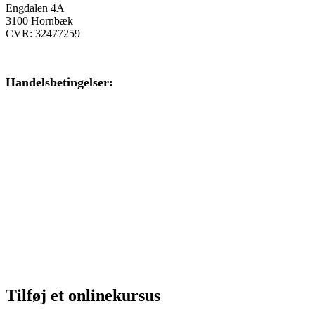
Engdalen 4A
3100 Hornbæk
CVR: 32477259
Handelsbetingelser:
Klik her – Handelsbetingelser
Privatlivspolitik:
Klik her – Privatlivspolitik
Cookiedeklaration:
Klik her – Cookiepolitik (EU)
Tilføj et onlinekursus