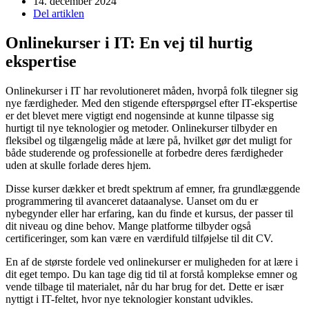
14. december 2024
Del artiklen
Onlinekurser i IT: En vej til hurtig
ekspertise
Onlinekurser i IT har revolutioneret måden, hvorpå folk tilegner sig
nye færdigheder. Med den stigende efterspørgsel efter IT-ekspertise
er det blevet mere vigtigt end nogensinde at kunne tilpasse sig
hurtigt til nye teknologier og metoder. Onlinekurser tilbyder en
fleksibel og tilgængelig måde at lære på, hvilket gør det muligt for
både studerende og professionelle at forbedre deres færdigheder
uden at skulle forlade deres hjem.
Disse kurser dækker et bredt spektrum af emner, fra grundlæggende
programmering til avanceret dataanalyse. Uanset om du er
nybegynder eller har erfaring, kan du finde et kursus, der passer til
dit niveau og dine behov. Mange platforme tilbyder også
certificeringer, som kan være en værdifuld tilføjelse til dit CV.
En af de største fordele ved onlinekurser er muligheden for at lære i
dit eget tempo. Du kan tage dig tid til at forstå komplekse emner og
vende tilbage til materialet, når du har brug for det. Dette er især
nyttigt i IT-feltet, hvor nye teknologier konstant udvikles.