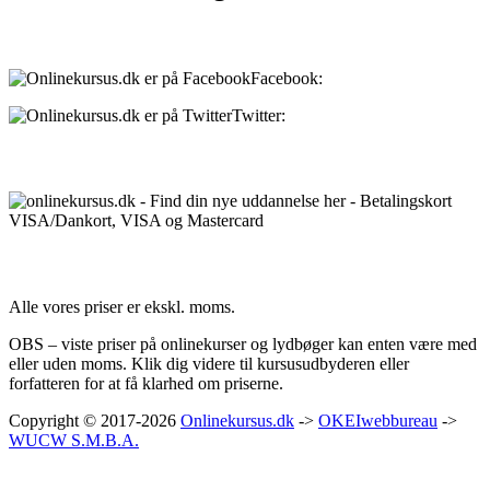
Sociale medier:
Facebook:
onlinekursus.dk
Twitter:
@Onlinekursusdk
Betalingsmuligheder:
Priser:
Alle vores priser er ekskl. moms.
OBS – viste priser på onlinekurser og lydbøger kan enten være med
eller uden moms. Klik dig videre til kursusudbyderen eller
forfatteren for at få klarhed om priserne.
Copyright © 2017-2026
Onlinekursus.dk
->
OKEIwebbureau
->
WUCW S.M.B.A.