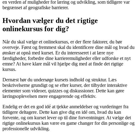
en verden af muligheder for læring og udvikling, som tidligere var
begrænset af geografiske barrierer.
Hvordan vælger du det rigtige
onlinekursus for dig?
Når du skal vælge et onlinekursus, er der flere faktorer, du bør
overveje. Først og fremmest skal du identificere dine mål og hvad du
ønsker at opnå med kurset. Er du interesseret i at lære nye
færdigheder, forbedre dine karrieremuligheder eller udforske et nyt
emne? At have klare mål vil hjælpe dig med at finde det rigtige
kursus.
Dernæst bør du undersøge kursets indhold og struktur. Læs
beskrivelserne grundigt og se efter kurser, der tilbyder interaktive
elementer som videoer, quizzes og diskussioner. Dette kan gøre
læringsoplevelsen mere engagerende og effektiv.
Endelig er det en god idé at tjekke anmeldelser og vurderinger fra
tidligere deltagere. Dette kan give dig en idé om, hvad du kan
forvente, og om kurset lever op til dine forventninger. At vælge det
rigtige onlinekursus kan være en game changer for din personlige og
professionelle udvikling.