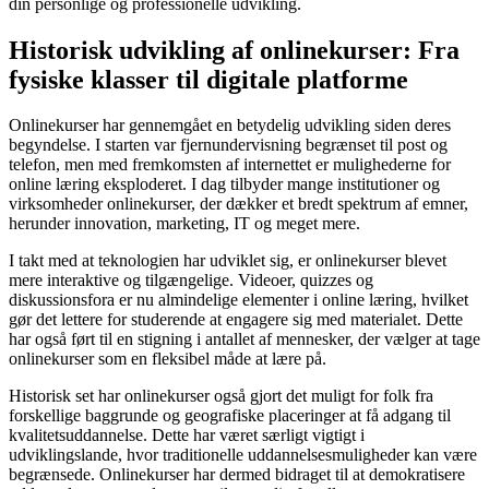
din personlige og professionelle udvikling.
Historisk udvikling af onlinekurser: Fra
fysiske klasser til digitale platforme
Onlinekurser har gennemgået en betydelig udvikling siden deres
begyndelse. I starten var fjernundervisning begrænset til post og
telefon, men med fremkomsten af internettet er mulighederne for
online læring eksploderet. I dag tilbyder mange institutioner og
virksomheder onlinekurser, der dækker et bredt spektrum af emner,
herunder innovation, marketing, IT og meget mere.
I takt med at teknologien har udviklet sig, er onlinekurser blevet
mere interaktive og tilgængelige. Videoer, quizzes og
diskussionsfora er nu almindelige elementer i online læring, hvilket
gør det lettere for studerende at engagere sig med materialet. Dette
har også ført til en stigning i antallet af mennesker, der vælger at tage
onlinekurser som en fleksibel måde at lære på.
Historisk set har onlinekurser også gjort det muligt for folk fra
forskellige baggrunde og geografiske placeringer at få adgang til
kvalitetsuddannelse. Dette har været særligt vigtigt i
udviklingslande, hvor traditionelle uddannelsesmuligheder kan være
begrænsede. Onlinekurser har dermed bidraget til at demokratisere