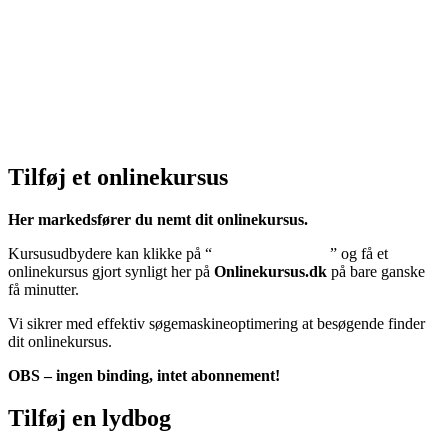
Klik her – Privatlivspolitik
Cookiedeklaration:
Klik her – Cookiepolitik (EU)
Tilføj et onlinekursus
Her markedsfører du nemt dit onlinekursus.
Kursusudbydere kan klikke på “
Tilføj onlinekursus
” og få et
onlinekursus gjort synligt her på
Onlinekursus.dk
på bare ganske
få minutter.
Vi sikrer med effektiv søgemaskineoptimering at besøgende finder
dit onlinekursus.
OBS – ingen binding, intet abonnement!
Tilføj en lydbog