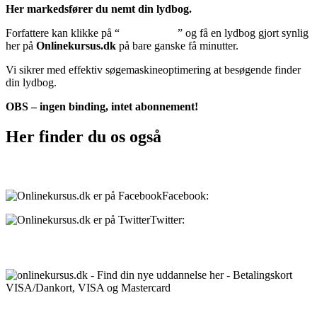
Her markedsfører du nemt din lydbog.
Forfattere kan klikke på “
Tilføj lydbog
” og få en lydbog gjort synlig
her på
Onlinekursus.dk
på bare ganske få minutter.
Vi sikrer med effektiv søgemaskineoptimering at besøgende finder
din lydbog.
OBS – ingen binding, intet abonnement!
Her finder du os også
Sociale medier:
Facebook:
onlinekursus.dk
Twitter:
@Onlinekursusdk
Betalingsmuligheder:
Priser: