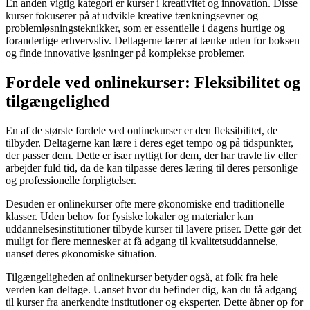
En anden vigtig kategori er kurser i kreativitet og innovation. Disse
kurser fokuserer på at udvikle kreative tænkningsevner og
problemløsningsteknikker, som er essentielle i dagens hurtige og
foranderlige erhvervsliv. Deltagerne lærer at tænke uden for boksen
og finde innovative løsninger på komplekse problemer.
Fordele ved onlinekurser: Fleksibilitet og
tilgængelighed
En af de største fordele ved onlinekurser er den fleksibilitet, de
tilbyder. Deltagerne kan lære i deres eget tempo og på tidspunkter,
der passer dem. Dette er især nyttigt for dem, der har travle liv eller
arbejder fuld tid, da de kan tilpasse deres læring til deres personlige
og professionelle forpligtelser.
Desuden er onlinekurser ofte mere økonomiske end traditionelle
klasser. Uden behov for fysiske lokaler og materialer kan
uddannelsesinstitutioner tilbyde kurser til lavere priser. Dette gør det
muligt for flere mennesker at få adgang til kvalitetsuddannelse,
uanset deres økonomiske situation.
Tilgængeligheden af onlinekurser betyder også, at folk fra hele
verden kan deltage. Uanset hvor du befinder dig, kan du få adgang
til kurser fra anerkendte institutioner og eksperter. Dette åbner op for