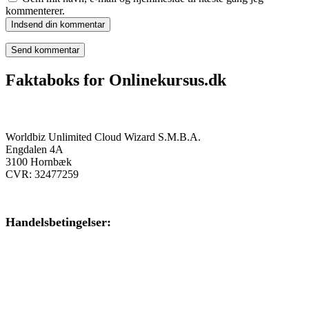
kommenterer.
Indsend din kommentar
Faktaboks for Onlinekursus.dk
Onlinekursus.dk er en del af:
Worldbiz Unlimited Cloud Wizard S.M.B.A.
Engdalen 4A
3100 Hornbæk
CVR: 32477259
Handelsbetingelser:
Klik her – Handelsbetingelser
Privatlivspolitik: