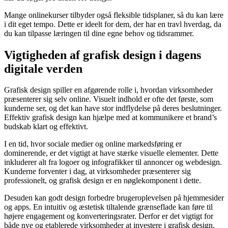
Mange onlinekurser tilbyder også fleksible tidsplaner, så du kan lære
i dit eget tempo. Dette er ideelt for dem, der har en travl hverdag, da
du kan tilpasse læringen til dine egne behov og tidsrammer.
Vigtigheden af grafisk design i dagens
digitale verden
Grafisk design spiller en afgørende rolle i, hvordan virksomheder
præsenterer sig selv online. Visuelt indhold er ofte det første, som
kunderne ser, og det kan have stor indflydelse på deres beslutninger.
Effektiv grafisk design kan hjælpe med at kommunikere et brand’s
budskab klart og effektivt.
I en tid, hvor sociale medier og online markedsføring er
dominerende, er det vigtigt at have stærke visuelle elementer. Dette
inkluderer alt fra logoer og infografikker til annoncer og webdesign.
Kunderne forventer i dag, at virksomheder præsenterer sig
professionelt, og grafisk design er en nøglekomponent i dette.
Desuden kan godt design forbedre brugeroplevelsen på hjemmesider
og apps. En intuitiv og æstetisk tiltalende grænseflade kan føre til
højere engagement og konverteringsrater. Derfor er det vigtigt for
både nye og etablerede virksomheder at investere i grafisk design.