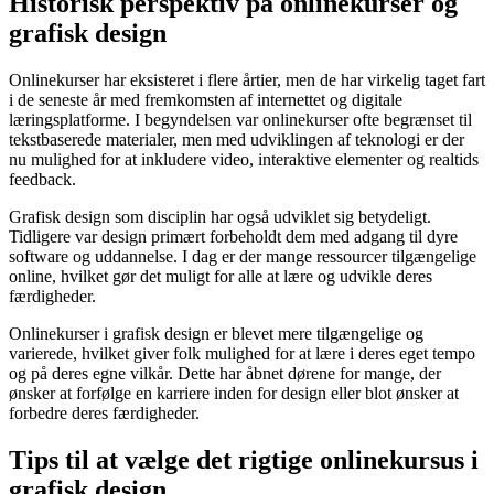
Historisk perspektiv på onlinekurser og
grafisk design
Onlinekurser har eksisteret i flere årtier, men de har virkelig taget fart
i de seneste år med fremkomsten af internettet og digitale
læringsplatforme. I begyndelsen var onlinekurser ofte begrænset til
tekstbaserede materialer, men med udviklingen af teknologi er der
nu mulighed for at inkludere video, interaktive elementer og realtids
feedback.
Grafisk design som disciplin har også udviklet sig betydeligt.
Tidligere var design primært forbeholdt dem med adgang til dyre
software og uddannelse. I dag er der mange ressourcer tilgængelige
online, hvilket gør det muligt for alle at lære og udvikle deres
færdigheder.
Onlinekurser i grafisk design er blevet mere tilgængelige og
varierede, hvilket giver folk mulighed for at lære i deres eget tempo
og på deres egne vilkår. Dette har åbnet dørene for mange, der
ønsker at forfølge en karriere inden for design eller blot ønsker at
forbedre deres færdigheder.
Tips til at vælge det rigtige onlinekursus i
grafisk design