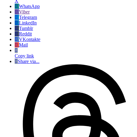
X
WhatsApp
Viber
Telegram
LinkedIn
Tumblr
Reddit
VKontakte
Mail
Copy link
Share via...