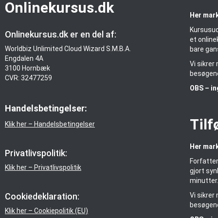
Onlinekursus.dk
Her mark
Kursusud
Onlinekursus.dk er en del af:
et online
Worldbiz Unlimited Cloud Wizard S.M.B.A.
bare gan
Engdalen 4A
Vi sikre
3100 Hornbæk
besøgend
CVR: 32477259
OBS – in
Handelsbetingelser:
Tilf
Klik her – Handelsbetingelser
Her mark
Privatlivspolitik:
Forfatter
Klik her – Privatlivspolitik
gjort syn
minutter
Cookiedeklaration:
Vi sikre
besøgend
Klik her – Cookiepolitik (EU)