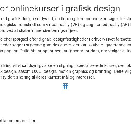
or onlinekurser i grafisk design
er i grafisk design ser lys ud, da flere og flere mennesker søger fleksib
ologiske fremskridt som virtual reality (VR) og augmented reality (AR) 
på, ved at skabe immersive læringsmiljøer.
e efterspørgsel efter digitale designfærdigheder i erhvervslivet fortsæt
mheder søger i stigende grad designere, der kan skabe engagerende indh
ampagner. Dette åbner op for nye muligheder for dem, der vælger at tag
kling vil vi sandsynligvis se en stigning i specialiserede kurser, der fo
sk design, såsom UX/UI design, motion graphics og branding. Dette vil
sy deres læring til deres karrieremål og interesser.
vet kommentarer her...