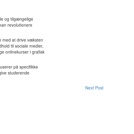
le og tilgængelige
kan revolutionere
te med at drive væksten
old til sociale medier,
e onlinekurser i grafisk
kuserer på specifikke
 give studerende
Next Post