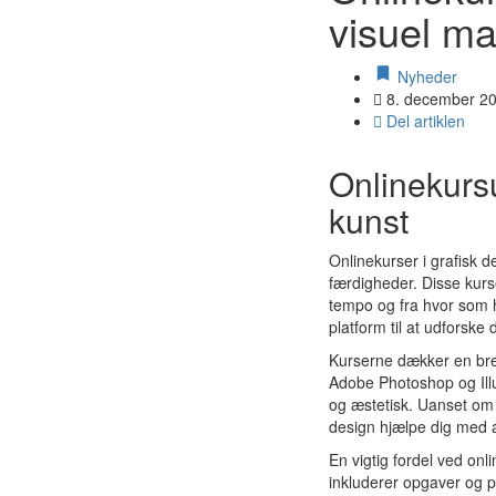
visuel ma
Nyheder
8. december 2
Del artiklen
Onlinekursu
kunst
Onlinekurser i grafisk 
færdigheder. Disse kurse
tempo og fra hvor som h
platform til at udforsk
Kurserne dækker en bred
Adobe Photoshop og Illu
og æstetisk. Uanset om 
design hjælpe dig med a
En vigtig fordel ved on
inkluderer opgaver og pr