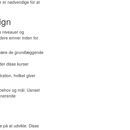
r er nødvendige for at
ign
ge niveauer og
dere emner inden for
at lære de grundlæggende
der disse kurser
ation, hvilket giver
e behov og mål. Uanset
ponerende
e på at udvikle. Disse