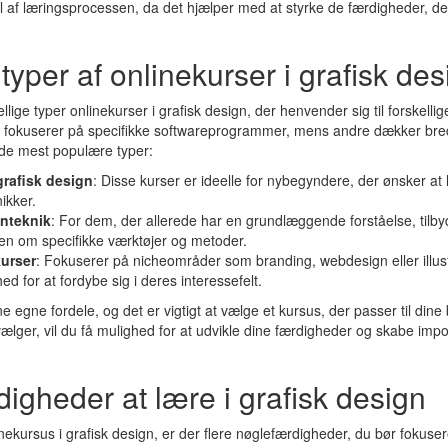
el af læringsprocessen, da det hjælper med at styrke de færdigheder, de
 typer af onlinekurser i grafisk des
lige typer onlinekurser i grafisk design, der henvender sig til forskelli
er fokuserer på specifikke softwareprogrammer, mens andre dækker bre
 de mest populære typer:
 grafisk design
: Disse kurser er ideelle for nybegyndere, der ønsker 
ikker.
nteknik
: For dem, der allerede har en grundlæggende forståelse, tilby
n om specifikke værktøjer og metoder.
kurser
: Fokuserer på nicheområder som branding, webdesign eller illustr
d for at fordybe sig i deres interessefelt.
e egne fordele, og det er vigtigt at vælge et kursus, der passer til din
vælger, vil du få mulighed for at udvikle dine færdigheder og skabe im
digheder at lære i grafisk design
inekursus i grafisk design, er der flere nøglefærdigheder, du bør fokuser