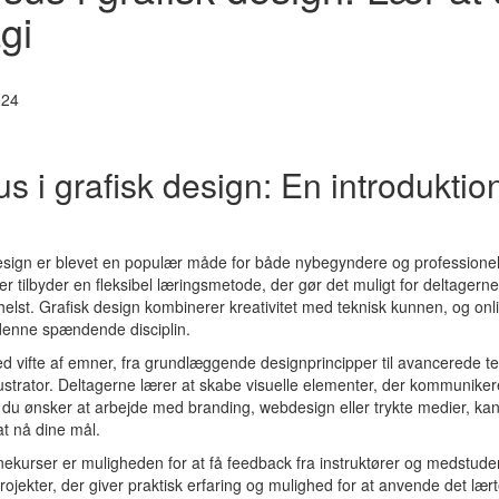
gi
024
s i grafisk design: En introduktion 
design er blevet en populær måde for både nybegyndere og professionel
r tilbyder en fleksibel læringsmetode, der gør det muligt for deltagerne
elst. Grafisk design kombinerer kreativitet med teknisk kunnen, og onli
e denne spændende disciplin.
 vifte af emner, fra grundlæggende designprincipper til avancerede te
strator. Deltagerne lærer at skabe visuelle elementer, der kommunikere
du ønsker at arbejde med branding, webdesign eller trykte medier, kan 
t nå dine mål.
linekurser er muligheden for at få feedback fra instruktører og medstu
ojekter, der giver praktisk erfaring og mulighed for at anvende det lærte 