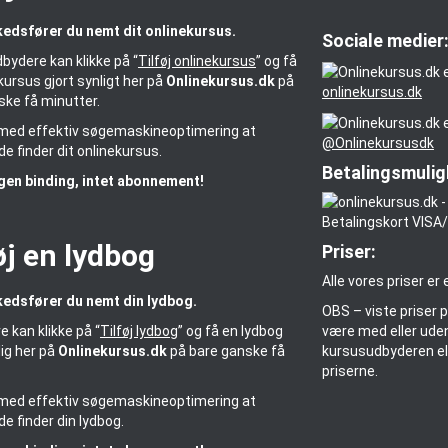
edsfører du nemt dit onlinekursus.
Sociale medier
bydere kan klikke på “
Tilføj onlinekursus
” og få
kursus gjort synligt her på
Onlinekursus.dk
på
onlinekursus.dk
ske få minutter.
r med effektiv søgemaskineoptimering at
@Onlinekursusdk
e finder dit onlinekursus.
Betalingsmulig
gen binding, intet abonnement!
øj en lydbog
Priser:
Alle vores priser er
edsfører du nemt din lydbog.
OBS – viste priser 
være med eller uden 
e kan klikke på “
Tilføj lydbog
” og få en lydbog
kursusudbyderen ell
lig her på
Onlinekursus.dk
på bare ganske få
priserne.
.
r med effektiv søgemaskineoptimering at
e finder din lydbog.