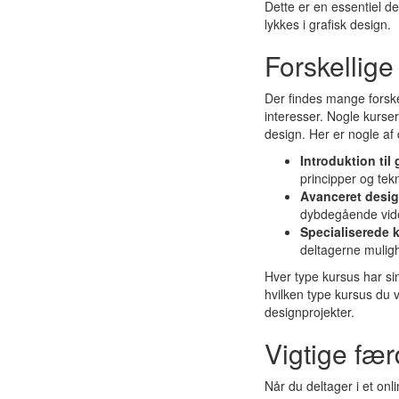
Dette er en essentiel d
lykkes i grafisk design.
Forskellige
Der findes mange forskel
interesser. Nogle kurs
design. Her er nogle af
Introduktion til
principper og tekn
Avanceret desig
dybdegående vide
Specialiserede 
deltagerne mulighe
Hver type kursus har sin
hvilken type kursus du 
designprojekter.
Vigtige fær
Når du deltager i et onl