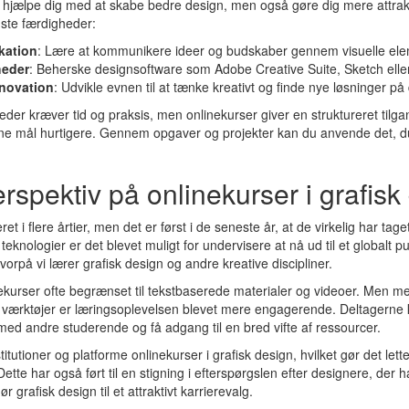
n hjælpe dig med at skabe bedre design, men også gøre dig mere attra
gste færdigheder:
kation
: Lære at kommunikere ideer og budskaber gennem visuelle ele
heder
: Beherske designsoftware som Adobe Creative Suite, Sketch elle
nnovation
: Udvikle evnen til at tænke kreativt og finde nye løsninger på
der kræver tid og praksis, men onlinekurser giver en struktureret tilgan
ne mål hurtigere. Gennem opgaver og projekter kan du anvende det, du
erspektiv på onlinekurser i grafisk
ret i flere årtier, men det er først i de seneste år, at de virkelig har ta
e teknologier er det blevet muligt for undervisere at nå ud til et globalt 
orpå vi lærer grafisk design og andre kreative discipliner.
ekurser ofte begrænset til tekstbaserede materialer og videoer. Men me
g værktøjer er læringsoplevelsen blevet mere engagerende. Deltagerne k
ed andre studerende og få adgang til en bred vifte af ressourcer.
itutioner og platforme onlinekurser i grafisk design, hvilket gør det lett
 Dette har også ført til en stigning i efterspørgslen efter designere, der 
ør grafisk design til et attraktivt karrierevalg.