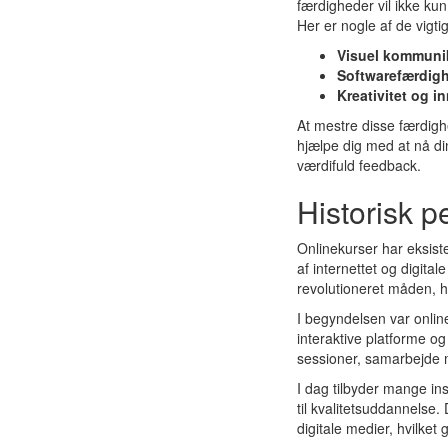
færdigheder vil ikke ku
Her er nogle af de vigti
Visuel kommuni
Softwarefærdig
Kreativitet og i
At mestre disse færdighe
hjælpe dig med at nå di
værdifuld feedback.
Historisk p
Onlinekurser har eksiste
af internettet og digital
revolutioneret måden, hv
I begyndelsen var onlin
interaktive platforme o
sessioner, samarbejde m
I dag tilbyder mange inst
til kvalitetsuddannelse.
digitale medier, hvilket g