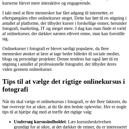
kurserne blevet mere interaktive og engagerende.
I takt med at flere mennesker har fået adgang til internettet, er
efterspørgslen efter onlinekurser steget. Dette har ført til en stigning i
antallet af platforme, der tilbyder kurser i forskellige emner, herunder
fotografi, marketing, IT og meget mere. I dag kan man finde et væld
af onlinekurser, der dækker næsten ethvert emne, man kan forestille
sig.
Onlinekurser i fotografi er blevet særligt populære, da flere
mennesker ønsker at lære at tage bedre billeder til sociale medier,
blogs og personlige projekter. Denne tendens har også ført til en
stigning i antallet af professionelle fotografer, der tilbyder deres
viden gennem onlinekurser.
Tips til at vælge det rigtige onlinekursus i
fotografi
Når du skal vælge et onlinekursus i fotografi, er der flere faktorer, du
bør overveje for at sikre, at du får den bedste oplevelse. Her er nogle
tips til at hjælpe dig med at træffe det rigtige valg:
Undersøg kursusindholdet
: Læs kursusbeskrivelsen
grundigt for at sikre, at det dækker de emner, du er interesseret