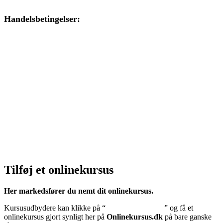
Handelsbetingelser:
Klik her – Handelsbetingelser
Privatlivspolitik:
Klik her – Privatlivspolitik
Cookiedeklaration:
Klik her – Cookiepolitik (EU)
Tilføj et onlinekursus
Her markedsfører du nemt dit onlinekursus.
Kursusudbydere kan klikke på “
Tilføj onlinekursus
” og få et
onlinekursus gjort synligt her på
Onlinekursus.dk
på bare ganske