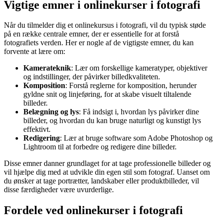
Vigtige emner i onlinekurser i fotografi
Når du tilmelder dig et onlinekursus i fotografi, vil du typisk støde
på en række centrale emner, der er essentielle for at forstå
fotografiets verden. Her er nogle af de vigtigste emner, du kan
forvente at lære om:
Kamerateknik
: Lær om forskellige kameratyper, objektiver
og indstillinger, der påvirker billedkvaliteten.
Komposition
: Forstå reglerne for komposition, herunder
gyldne snit og linjeføring, for at skabe visuelt tiltalende
billeder.
Belægning og lys
: Få indsigt i, hvordan lys påvirker dine
billeder, og hvordan du kan bruge naturligt og kunstigt lys
effektivt.
Redigering
: Lær at bruge software som Adobe Photoshop og
Lightroom til at forbedre og redigere dine billeder.
Disse emner danner grundlaget for at tage professionelle billeder og
vil hjælpe dig med at udvikle din egen stil som fotograf. Uanset om
du ønsker at tage portrætter, landskaber eller produktbilleder, vil
disse færdigheder være uvurderlige.
Fordele ved onlinekurser i fotografi