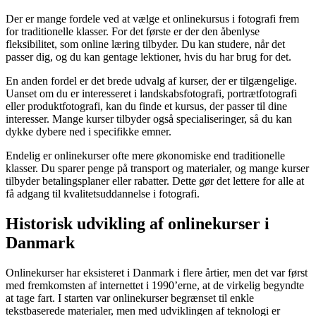
Der er mange fordele ved at vælge et onlinekursus i fotografi frem
for traditionelle klasser. For det første er der den åbenlyse
fleksibilitet, som online læring tilbyder. Du kan studere, når det
passer dig, og du kan gentage lektioner, hvis du har brug for det.
En anden fordel er det brede udvalg af kurser, der er tilgængelige.
Uanset om du er interesseret i landskabsfotografi, portrætfotografi
eller produktfotografi, kan du finde et kursus, der passer til dine
interesser. Mange kurser tilbyder også specialiseringer, så du kan
dykke dybere ned i specifikke emner.
Endelig er onlinekurser ofte mere økonomiske end traditionelle
klasser. Du sparer penge på transport og materialer, og mange kurser
tilbyder betalingsplaner eller rabatter. Dette gør det lettere for alle at
få adgang til kvalitetsuddannelse i fotografi.
Historisk udvikling af onlinekurser i
Danmark
Onlinekurser har eksisteret i Danmark i flere årtier, men det var først
med fremkomsten af internettet i 1990’erne, at de virkelig begyndte
at tage fart. I starten var onlinekurser begrænset til enkle
tekstbaserede materialer, men med udviklingen af teknologi er