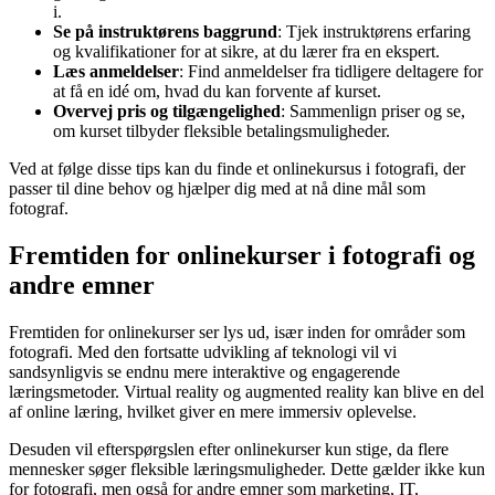
i.
Se på instruktørens baggrund
: Tjek instruktørens erfaring
og kvalifikationer for at sikre, at du lærer fra en ekspert.
Læs anmeldelser
: Find anmeldelser fra tidligere deltagere for
at få en idé om, hvad du kan forvente af kurset.
Overvej pris og tilgængelighed
: Sammenlign priser og se,
om kurset tilbyder fleksible betalingsmuligheder.
Ved at følge disse tips kan du finde et onlinekursus i fotografi, der
passer til dine behov og hjælper dig med at nå dine mål som
fotograf.
Fremtiden for onlinekurser i fotografi og
andre emner
Fremtiden for onlinekurser ser lys ud, især inden for områder som
fotografi. Med den fortsatte udvikling af teknologi vil vi
sandsynligvis se endnu mere interaktive og engagerende
læringsmetoder. Virtual reality og augmented reality kan blive en del
af online læring, hvilket giver en mere immersiv oplevelse.
Desuden vil efterspørgslen efter onlinekurser kun stige, da flere
mennesker søger fleksible læringsmuligheder. Dette gælder ikke kun
for fotografi, men også for andre emner som marketing, IT,