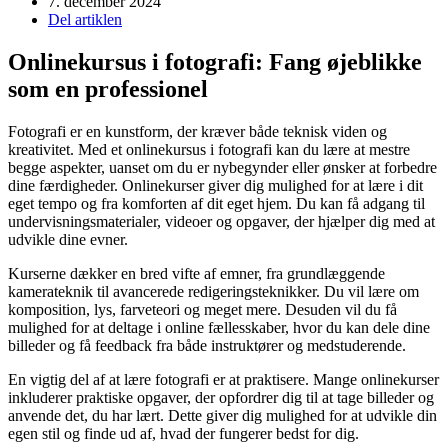
7. december 2024
Del artiklen
Onlinekursus i fotografi: Fang øjeblikke
som en professionel
Fotografi er en kunstform, der kræver både teknisk viden og
kreativitet. Med et onlinekursus i fotografi kan du lære at mestre
begge aspekter, uanset om du er nybegynder eller ønsker at forbedre
dine færdigheder. Onlinekurser giver dig mulighed for at lære i dit
eget tempo og fra komforten af dit eget hjem. Du kan få adgang til
undervisningsmaterialer, videoer og opgaver, der hjælper dig med at
udvikle dine evner.
Kurserne dækker en bred vifte af emner, fra grundlæggende
kamerateknik til avancerede redigeringsteknikker. Du vil lære om
komposition, lys, farveteori og meget mere. Desuden vil du få
mulighed for at deltage i online fællesskaber, hvor du kan dele dine
billeder og få feedback fra både instruktører og medstuderende.
En vigtig del af at lære fotografi er at praktisere. Mange onlinekurser
inkluderer praktiske opgaver, der opfordrer dig til at tage billeder og
anvende det, du har lært. Dette giver dig mulighed for at udvikle din
egen stil og finde ud af, hvad der fungerer bedst for dig.