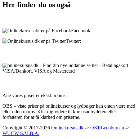
Her finder du os også
Sociale medier:
Facebook:
onlinekursus.dk
Twitter:
@Onlinekursusdk
Betalingsmuligheder:
Priser:
Alle vores priser er ekskl. moms.
OBS – viste priser på onlinekurser og lydbøger kan enten være med
eller uden moms. Klik dig videre til kursusudbyderen eller
forfatteren for at få klarhed om priserne.
Copyright © 2017-2026
Onlinekursus.dk
->
OKEIwebbureau
->
WUCW S.M.B.A.