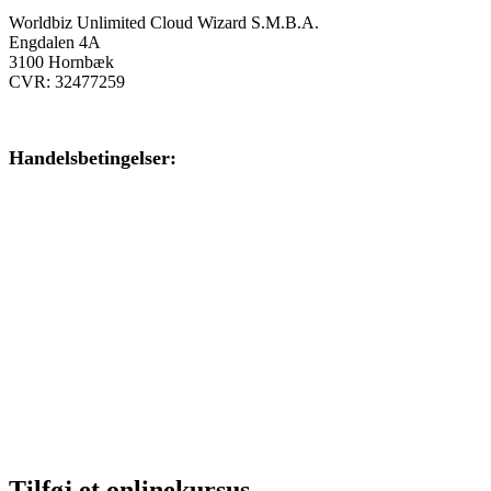
Worldbiz Unlimited Cloud Wizard S.M.B.A.
Engdalen 4A
3100 Hornbæk
CVR: 32477259
Handelsbetingelser:
Klik her – Handelsbetingelser
Privatlivspolitik:
Klik her – Privatlivspolitik
Cookiedeklaration:
Klik her – Cookiepolitik (EU)
Tilføj et onlinekursus