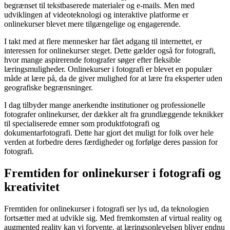
begrænset til tekstbaserede materialer og e-mails. Men med
udviklingen af videoteknologi og interaktive platforme er
onlinekurser blevet mere tilgængelige og engagerende.
I takt med at flere mennesker har fået adgang til internettet, er
interessen for onlinekurser steget. Dette gælder også for fotografi,
hvor mange aspirerende fotografer søger efter fleksible
læringsmuligheder. Onlinekurser i fotografi er blevet en populær
måde at lære på, da de giver mulighed for at lære fra eksperter uden
geografiske begrænsninger.
I dag tilbyder mange anerkendte institutioner og professionelle
fotografer onlinekurser, der dækker alt fra grundlæggende teknikker
til specialiserede emner som produktfotografi og
dokumentarfotografi. Dette har gjort det muligt for folk over hele
verden at forbedre deres færdigheder og forfølge deres passion for
fotografi.
Fremtiden for onlinekurser i fotografi og
kreativitet
Fremtiden for onlinekurser i fotografi ser lys ud, da teknologien
fortsætter med at udvikle sig. Med fremkomsten af virtual reality og
augmented reality kan vi forvente, at læringsoplevelsen bliver endnu