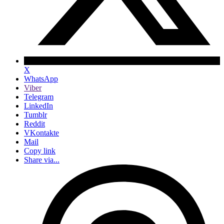
X
WhatsApp
Viber
Telegram
LinkedIn
Tumblr
Reddit
VKontakte
Mail
Copy link
Share via...