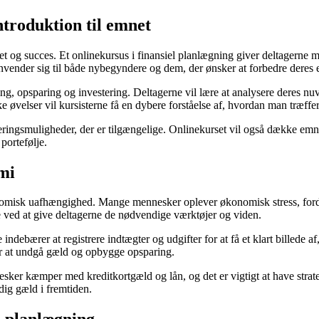
ntroduktion til emnet
tet og succes. Et onlinekursus i finansiel planlægning giver deltagerne m
nvender sig til både nybegyndere og dem, der ønsker at forbedre deres 
g, opsparing og investering. Deltagerne vil lære at analysere deres n
e øvelser vil kursisterne få en dybere forståelse af, hvordan man træff
steringsmuligheder, der er tilgængelige. Onlinekurset vil også dække emn
portefølje.
mi
nomisk uafhængighed. Mange mennesker oplever økonomisk stress, fordi 
e ved at give deltagerne de nødvendige værktøjer og viden.
e indebærer at registrere indtægter og udgifter for at få et klart billede
 for at undgå gæld og opbygge opsparing.
r kæmper med kreditkortgæld og lån, og det er vigtigt at have strategie
ig gæld i fremtiden.