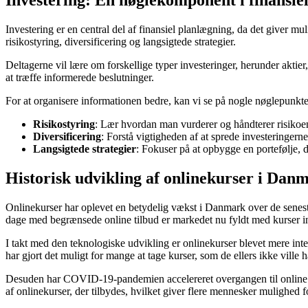
Investering: En nøglekomponent i finansie
Investering er en central del af finansiel planlægning, da det giver m
risikostyring, diversificering og langsigtede strategier.
Deltagerne vil lære om forskellige typer investeringer, herunder aktier
at træffe informerede beslutninger.
For at organisere informationen bedre, kan vi se på nogle nøglepunkte
Risikostyring
: Lær hvordan man vurderer og håndterer risikoen
Diversificering
: Forstå vigtigheden af at sprede investeringerne
Langsigtede strategier
: Fokuser på at opbygge en portefølje, d
Historisk udvikling af onlinekurser i Dan
Onlinekurser har oplevet en betydelig vækst i Danmark over de seneste 
dage med begrænsede online tilbud er markedet nu fyldt med kurser in
I takt med den teknologiske udvikling er onlinekurser blevet mere in
har gjort det muligt for mange at tage kurser, som de ellers ikke ville h
Desuden har COVID-19-pandemien accelereret overgangen til online lærin
af onlinekurser, der tilbydes, hvilket giver flere mennesker mulighed 