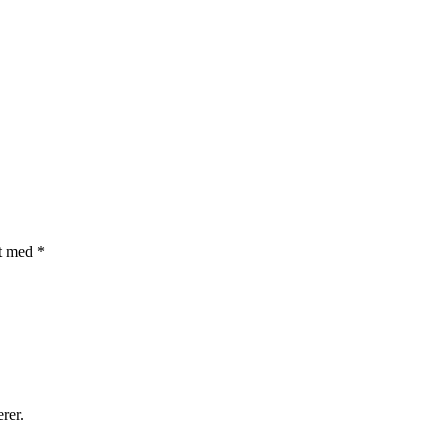
et med
*
rer.