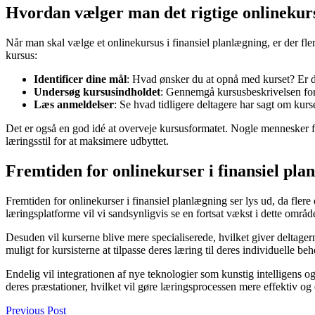
Hvordan vælger man det rigtige onlinekur
Når man skal vælge et onlinekursus i finansiel planlægning, er der flere 
kursus:
Identificer dine mål
: Hvad ønsker du at opnå med kurset? Er d
Undersøg kursusindholdet
: Gennemgå kursusbeskrivelsen for a
Læs anmeldelser
: Se hvad tidligere deltagere har sagt om kurs
Det er også en god idé at overveje kursusformatet. Nogle mennesker for
læringsstil for at maksimere udbyttet.
Fremtiden for onlinekurser i finansiel pla
Fremtiden for onlinekurser i finansiel planlægning ser lys ud, da fle
læringsplatforme vil vi sandsynligvis se en fortsat vækst i dette områd
Desuden vil kurserne blive mere specialiserede, hvilket giver deltage
muligt for kursisterne at tilpasse deres læring til deres individuelle be
Endelig vil integrationen af nye teknologier som kunstig intelligens 
deres præstationer, hvilket vil gøre læringsprocessen mere effektiv o
Previous Post