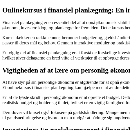
Onlinekursus i finansiel planlægning: En i
Finansiel planlægning er en essentiel del af at opnå økonomisk stabili
økonomi, investere klogt og planlægge for fremtiden. Dette kursus he
Kurset dækker en række emner, herunder budgettering, gældshåndterin
passer til deres mål og behov. Gennem interaktive moduler og praktisk
En vigtig del af finansiel planlægning er at forstå de forskellige inve
hvilket giver deltagerne en bred vifte af værktøjer til at opbygge deres 
Vigtigheden af at lære om personlig økono
At have styr på sin personlige økonomi er afgørende for at opnå øko
Et onlinekursus i finansiel planlægning kan hjælpe med at ændre dett
En af de første skridt i personlig økonomi er at oprette et budget. Dett
realistisk budget og holder sig til det, hvilket er en vigtig færdighed
Derudover vil kurset også fokusere på gældshåndtering. Mange menneske
til gældsnedbringelse og hvordan man undgår at pådrage sig unødvend