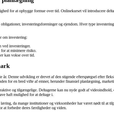
l planlægning
ulighed for at opbygge formue over tid. Onlinekurset vil introducere del
, obligationer, investeringsforeninger og ejendom. Hver type investering h
r om investering:
 ved investeringer.
 for at minimere risiko.
er kan vokse over tid.
mark
år. Denne udvikling er drevet af den stigende efterspørgsel efter fleksi
den for en bred vifte af emner, herunder finansiel planlægning, market
teraktive og tilgængelige. Deltagerne kan nu nyde godt af videoindhold
ave haft mulighed for at deltage i.
g, da mange institutioner og virksomheder har været nødt til at tilpasse
for at forbedre deres færdigheder og viden.