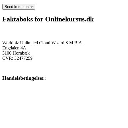
Faktaboks for Onlinekursus.dk
Onlinekursus.dk er en del af:
Worldbiz Unlimited Cloud Wizard S.M.B.A.
Engdalen 4A
3100 Hornbæk
CVR: 32477259
Handelsbetingelser:
Klik her – Handelsbetingelser
Privatlivspolitik:
Klik her – Privatlivspolitik