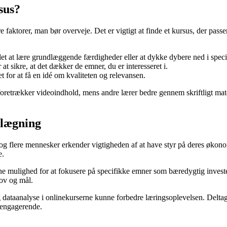
sus?
faktorer, man bør overveje. Det er vigtigt at finde et kursus, der passer 
et at lære grundlæggende færdigheder eller at dykke dybere ned i spec
t sikre, at det dækker de emner, du er interesseret i.
et for at få en idé om kvaliteten og relevansen.
etrækker videoindhold, mens andre lærer bedre gennem skriftligt materia
nlægning
re og flere mennesker erkender vigtigheden af at have styr på deres øko
e.
rne mulighed for at fokusere på specifikke emner som bæredygtig invest
hov og mål.
og dataanalyse i onlinekurserne kunne forbedre læringsoplevelsen. Delt
g engagerende.