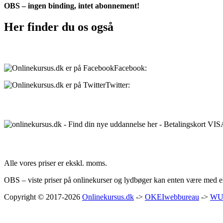
OBS – ingen binding, intet abonnement!
Her finder du os også
Sociale medier:
Facebook:
onlinekursus.dk
Twitter:
@Onlinekursusdk
Betalingsmuligheder:
Priser:
Alle vores priser er ekskl. moms.
OBS – viste priser på onlinekurser og lydbøger kan enten være med ell
Copyright © 2017-2026
Onlinekursus.dk
->
OKEIwebbureau
->
WU