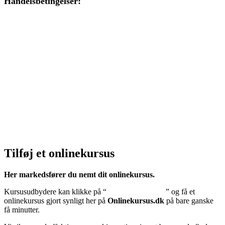
Handelsbetingelser:
Klik her – Handelsbetingelser
Privatlivspolitik:
Klik her – Privatlivspolitik
Cookiedeklaration:
Klik her – Cookiepolitik (EU)
Tilføj et onlinekursus
Her markedsfører du nemt dit onlinekursus.
Kursusudbydere kan klikke på “
Tilføj onlinekursus
” og få et
onlinekursus gjort synligt her på
Onlinekursus.dk
på bare ganske
få minutter.