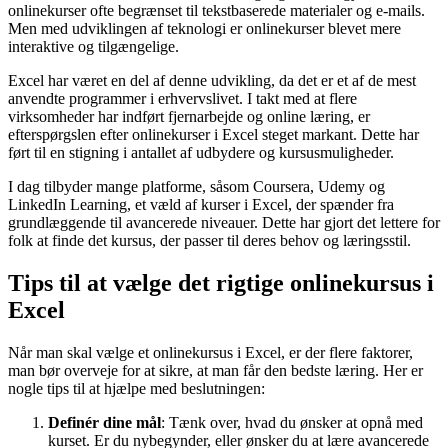
onlinekurser ofte begrænset til tekstbaserede materialer og e-mails.
Men med udviklingen af teknologi er onlinekurser blevet mere
interaktive og tilgængelige.
Excel har været en del af denne udvikling, da det er et af de mest
anvendte programmer i erhvervslivet. I takt med at flere
virksomheder har indført fjernarbejde og online læring, er
efterspørgslen efter onlinekurser i Excel steget markant. Dette har
ført til en stigning i antallet af udbydere og kursusmuligheder.
I dag tilbyder mange platforme, såsom Coursera, Udemy og
LinkedIn Learning, et væld af kurser i Excel, der spænder fra
grundlæggende til avancerede niveauer. Dette har gjort det lettere for
folk at finde det kursus, der passer til deres behov og læringsstil.
Tips til at vælge det rigtige onlinekursus i
Excel
Når man skal vælge et onlinekursus i Excel, er der flere faktorer,
man bør overveje for at sikre, at man får den bedste læring. Her er
nogle tips til at hjælpe med beslutningen:
Definér dine mål
: Tænk over, hvad du ønsker at opnå med
kurset. Er du nybegynder, eller ønsker du at lære avancerede