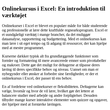
Onlinekursus i Excel: En introduktion til
værktøjet
Onlinekurser i Excel er blevet en populær måde for både studerende
og professionelle at lære dette kraftfulde regnearksprogram. Excel er
et uundgåeligt værktøj i mange brancher, da det muliggør
dataanalyse, rapportering og budgettering. Med et onlinekursus kan
man lære i sit eget tempo og få adgang til ressourcer, der kan hjælpe
med at mestre programmet.
Kurserne dækker typisk alt fra grundlæggende funktioner som
formler og formatering til mere avancerede emner som pivottabeller
og makroer. Dette gør det muligt for deltagerne at tilpasse deres
læring til deres specifikke behov og niveau. Uanset om man er
nybegynder eller ønsker at forbedre sine færdigheder, er der et
onlinekursus i Excel, der passer til ens behov.
En af fordelene ved onlinekurser er fleksibiliteten. Deltagerne kan
vælge, hvornår og hvor de vil lære, hvilket gør det lettere at
balancere studier med arbejde og andre forpligtelser. Desuden
tilbyder mange kurser interaktive elementer som quizzer og opgaver,
der hjælper med at forstærke læringen.