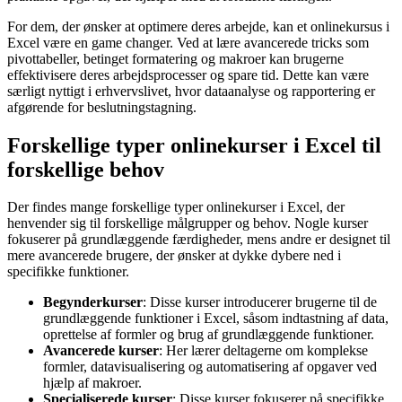
For dem, der ønsker at optimere deres arbejde, kan et onlinekursus i
Excel være en game changer. Ved at lære avancerede tricks som
pivottabeller, betinget formatering og makroer kan brugerne
effektivisere deres arbejdsprocesser og spare tid. Dette kan være
særligt nyttigt i erhvervslivet, hvor dataanalyse og rapportering er
afgørende for beslutningstagning.
Forskellige typer onlinekurser i Excel til
forskellige behov
Der findes mange forskellige typer onlinekurser i Excel, der
henvender sig til forskellige målgrupper og behov. Nogle kurser
fokuserer på grundlæggende færdigheder, mens andre er designet til
mere avancerede brugere, der ønsker at dykke dybere ned i
specifikke funktioner.
Begynderkurser
: Disse kurser introducerer brugerne til de
grundlæggende funktioner i Excel, såsom indtastning af data,
oprettelse af formler og brug af grundlæggende funktioner.
Avancerede kurser
: Her lærer deltagerne om komplekse
formler, datavisualisering og automatisering af opgaver ved
hjælp af makroer.
Specialiserede kurser
: Disse kurser fokuserer på specifikke