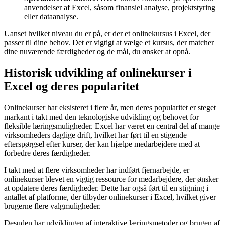
anvendelser af Excel, såsom finansiel analyse, projektstyring
eller dataanalyse.
Uanset hvilket niveau du er på, er der et onlinekursus i Excel, der
passer til dine behov. Det er vigtigt at vælge et kursus, der matcher
dine nuværende færdigheder og de mål, du ønsker at opnå.
Historisk udvikling af onlinekurser i
Excel og deres popularitet
Onlinekurser har eksisteret i flere år, men deres popularitet er steget
markant i takt med den teknologiske udvikling og behovet for
fleksible læringsmuligheder. Excel har været en central del af mange
virksomheders daglige drift, hvilket har ført til en stigende
efterspørgsel efter kurser, der kan hjælpe medarbejdere med at
forbedre deres færdigheder.
I takt med at flere virksomheder har indført fjernarbejde, er
onlinekurser blevet en vigtig ressource for medarbejdere, der ønsker
at opdatere deres færdigheder. Dette har også ført til en stigning i
antallet af platforme, der tilbyder onlinekurser i Excel, hvilket giver
brugerne flere valgmuligheder.
Desuden har udviklingen af interaktive læringsmetoder og brugen af