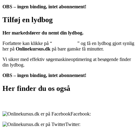
OBS – ingen binding, intet abonnement!
Tilføj en lydbog
Her markedsfører du nemt din lydbog.
Forfattere kan klikke på “
Tilføj lydbog
” og få en lydbog gjort synlig
her på
Onlinekursus.dk
på bare ganske få minutter.
Vi sikrer med effektiv søgemaskineoptimering at besøgende finder
din lydbog.
OBS – ingen binding, intet abonnement!
Her finder du os også
Sociale medier:
Facebook:
onlinekursus.dk
Twitter:
@Onlinekursusdk
Betalingsmuligheder: