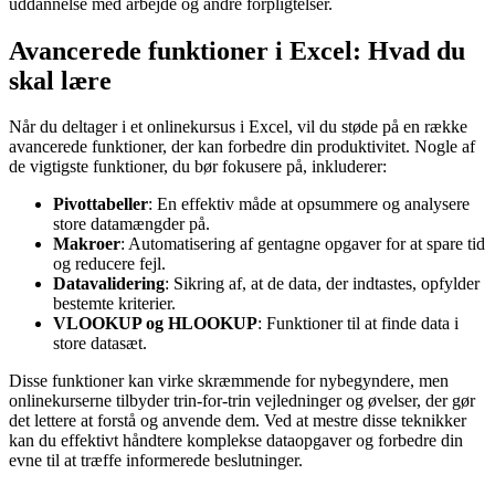
uddannelse med arbejde og andre forpligtelser.
Avancerede funktioner i Excel: Hvad du
skal lære
Når du deltager i et onlinekursus i Excel, vil du støde på en række
avancerede funktioner, der kan forbedre din produktivitet. Nogle af
de vigtigste funktioner, du bør fokusere på, inkluderer:
Pivottabeller
: En effektiv måde at opsummere og analysere
store datamængder på.
Makroer
: Automatisering af gentagne opgaver for at spare tid
og reducere fejl.
Datavalidering
: Sikring af, at de data, der indtastes, opfylder
bestemte kriterier.
VLOOKUP og HLOOKUP
: Funktioner til at finde data i
store datasæt.
Disse funktioner kan virke skræmmende for nybegyndere, men
onlinekurserne tilbyder trin-for-trin vejledninger og øvelser, der gør
det lettere at forstå og anvende dem. Ved at mestre disse teknikker
kan du effektivt håndtere komplekse dataopgaver og forbedre din
evne til at træffe informerede beslutninger.