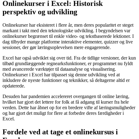
Onlinekurser i Excel: Historisk
perspektiv og udvikling
Onlinekurser har eksisteret i flere år, men deres popularitet er steget
markant i takt med den teknologiske udvikling. I begyndelsen var
onlinekurser begrænset til enkle video- og tekstbaserede lektioner. I
dag tilbyder mange platforme interaktive elementer, quizzer og live
sessioner, der gør læringsoplevelsen mere engagerende.
Excel har også udviklet sig over tid. Fra de tidlige versioner, der kun
tilbød grundlæggende regnearksfunktioner, er programmet nu fyldt
med avancerede værktøjer til dataanalyse og visualisering.
Onlinekurser i Excel har tilpasset sig denne udvikling ved at
inkludere de nyeste funktioner og teknikker, så deltagerne altid er
opdaterede.
Desuden har pandemien accelereret overgangen til online læring,
hvilket har gjort det lettere for folk at få adgang til kurser fra hele
verden. Dette har åbnet op for en bredere vifte af læringsmuligheder
og har gjort det muligt for flere at forbedre deres færdigheder i
Excel.
Fordele ved at tage et onlinekursus i