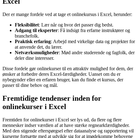
Excel
Der er mange fordele ved at tage et onlinekursus i Excel, herunder:
Fleksibilitet
: Lær når og hvor det passer dig bedst.
Adgang til eksperter
: Få indsigt fra erfarne instruktører og
branchefolk.
Praktisk erfaring
: Arbejd med virkelige data og projekter for
at anvende det, du lærer.
Netværksmuligheder
: Mød andre studerende og fagfolk, der
deler dine interesser.
Disse fordele gør onlinekurser til en attraktiv mulighed for dem, der
ønsker at forbedre deres Excel-færdigheder. Uanset om du er
nybegynder eller en erfaren bruger, kan du finde et kursus, der
passer til dine behov og mål.
Fremtidige tendenser inden for
onlinekurser i Excel
Fremtiden for onlinekurser i Excel ser lys ud, da flere og flere
mennesker indser værdien af at have stærke regnearkfærdigheder.
Med den stigende efterspørgsel efter dataanalyse og rapportering vil
kurserne fortsætte med at udvikle sig for at imødekomme behovene