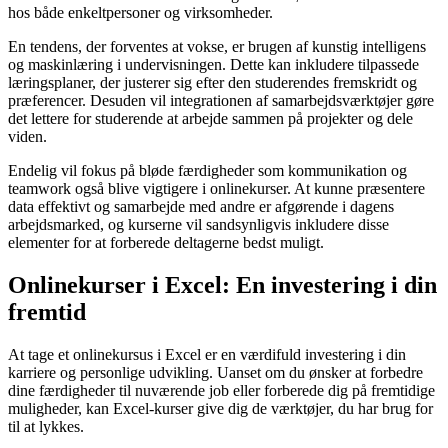
hos både enkeltpersoner og virksomheder.
En tendens, der forventes at vokse, er brugen af kunstig intelligens
og maskinlæring i undervisningen. Dette kan inkludere tilpassede
læringsplaner, der justerer sig efter den studerendes fremskridt og
præferencer. Desuden vil integrationen af samarbejdsværktøjer gøre
det lettere for studerende at arbejde sammen på projekter og dele
viden.
Endelig vil fokus på bløde færdigheder som kommunikation og
teamwork også blive vigtigere i onlinekurser. At kunne præsentere
data effektivt og samarbejde med andre er afgørende i dagens
arbejdsmarked, og kurserne vil sandsynligvis inkludere disse
elementer for at forberede deltagerne bedst muligt.
Onlinekurser i Excel: En investering i din
fremtid
At tage et onlinekursus i Excel er en værdifuld investering i din
karriere og personlige udvikling. Uanset om du ønsker at forbedre
dine færdigheder til nuværende job eller forberede dig på fremtidige
muligheder, kan Excel-kurser give dig de værktøjer, du har brug for
til at lykkes.