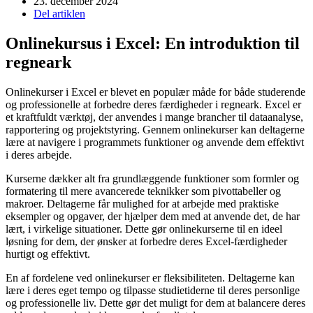
23. december 2024
Del artiklen
Onlinekursus i Excel: En introduktion til
regneark
Onlinekurser i Excel er blevet en populær måde for både studerende
og professionelle at forbedre deres færdigheder i regneark. Excel er
et kraftfuldt værktøj, der anvendes i mange brancher til dataanalyse,
rapportering og projektstyring. Gennem onlinekurser kan deltagerne
lære at navigere i programmets funktioner og anvende dem effektivt
i deres arbejde.
Kurserne dækker alt fra grundlæggende funktioner som formler og
formatering til mere avancerede teknikker som pivottabeller og
makroer. Deltagerne får mulighed for at arbejde med praktiske
eksempler og opgaver, der hjælper dem med at anvende det, de har
lært, i virkelige situationer. Dette gør onlinekurserne til en ideel
løsning for dem, der ønsker at forbedre deres Excel-færdigheder
hurtigt og effektivt.
En af fordelene ved onlinekurser er fleksibiliteten. Deltagerne kan
lære i deres eget tempo og tilpasse studietiderne til deres personlige
og professionelle liv. Dette gør det muligt for dem at balancere deres