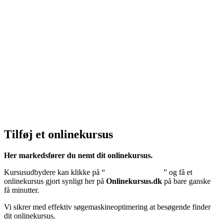
Klik her – Handelsbetingelser
Privatlivspolitik:
Klik her – Privatlivspolitik
Cookiedeklaration:
Klik her – Cookiepolitik (EU)
Tilføj et onlinekursus
Her markedsfører du nemt dit onlinekursus.
Kursusudbydere kan klikke på “
Tilføj onlinekursus
” og få et
onlinekursus gjort synligt her på
Onlinekursus.dk
på bare ganske
få minutter.
Vi sikrer med effektiv søgemaskineoptimering at besøgende finder
dit onlinekursus.