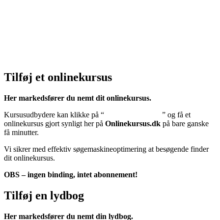
Klik her – Privatlivspolitik
Cookiedeklaration:
Klik her – Cookiepolitik (EU)
Tilføj et onlinekursus
Her markedsfører du nemt dit onlinekursus.
Kursusudbydere kan klikke på “
Tilføj onlinekursus
” og få et
onlinekursus gjort synligt her på
Onlinekursus.dk
på bare ganske
få minutter.
Vi sikrer med effektiv søgemaskineoptimering at besøgende finder
dit onlinekursus.
OBS – ingen binding, intet abonnement!
Tilføj en lydbog
Her markedsfører du nemt din lydbog.