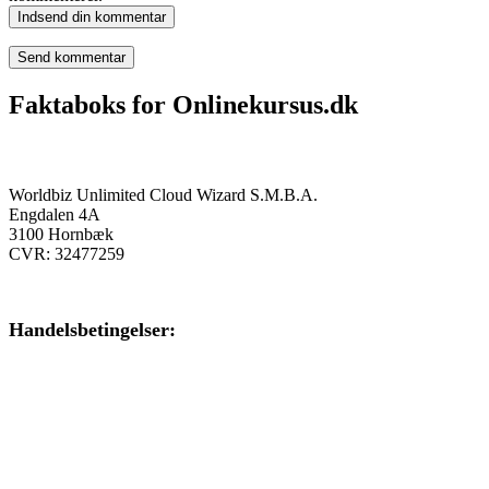
Indsend din kommentar
Faktaboks for Onlinekursus.dk
Onlinekursus.dk er en del af:
Worldbiz Unlimited Cloud Wizard S.M.B.A.
Engdalen 4A
3100 Hornbæk
CVR: 32477259
Handelsbetingelser:
Klik her – Handelsbetingelser
Privatlivspolitik: