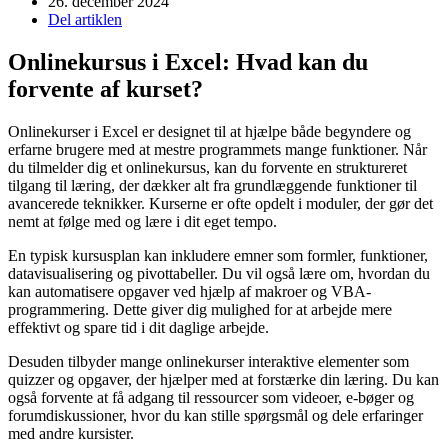
26. december 2024
Del artiklen
Onlinekursus i Excel: Hvad kan du
forvente af kurset?
Onlinekurser i Excel er designet til at hjælpe både begyndere og
erfarne brugere med at mestre programmets mange funktioner. Når
du tilmelder dig et onlinekursus, kan du forvente en struktureret
tilgang til læring, der dækker alt fra grundlæggende funktioner til
avancerede teknikker. Kurserne er ofte opdelt i moduler, der gør det
nemt at følge med og lære i dit eget tempo.
En typisk kursusplan kan inkludere emner som formler, funktioner,
datavisualisering og pivottabeller. Du vil også lære om, hvordan du
kan automatisere opgaver ved hjælp af makroer og VBA-
programmering. Dette giver dig mulighed for at arbejde mere
effektivt og spare tid i dit daglige arbejde.
Desuden tilbyder mange onlinekurser interaktive elementer som
quizzer og opgaver, der hjælper med at forstærke din læring. Du kan
også forvente at få adgang til ressourcer som videoer, e-bøger og
forumdiskussioner, hvor du kan stille spørgsmål og dele erfaringer
med andre kursister.