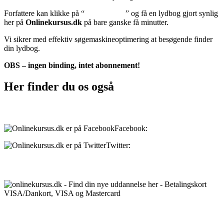
Forfattere kan klikke på “
Tilføj lydbog
” og få en lydbog gjort synlig
her på
Onlinekursus.dk
på bare ganske få minutter.
Vi sikrer med effektiv søgemaskineoptimering at besøgende finder
din lydbog.
OBS – ingen binding, intet abonnement!
Her finder du os også
Sociale medier:
Facebook:
onlinekursus.dk
Twitter:
@Onlinekursusdk
Betalingsmuligheder:
Priser: