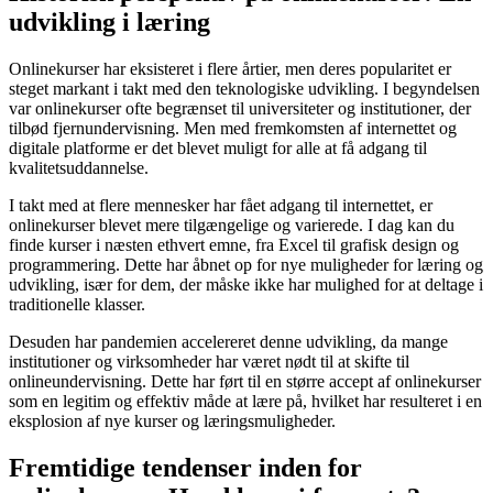
udvikling i læring
Onlinekurser har eksisteret i flere årtier, men deres popularitet er
steget markant i takt med den teknologiske udvikling. I begyndelsen
var onlinekurser ofte begrænset til universiteter og institutioner, der
tilbød fjernundervisning. Men med fremkomsten af internettet og
digitale platforme er det blevet muligt for alle at få adgang til
kvalitetsuddannelse.
I takt med at flere mennesker har fået adgang til internettet, er
onlinekurser blevet mere tilgængelige og varierede. I dag kan du
finde kurser i næsten ethvert emne, fra Excel til grafisk design og
programmering. Dette har åbnet op for nye muligheder for læring og
udvikling, især for dem, der måske ikke har mulighed for at deltage i
traditionelle klasser.
Desuden har pandemien accelereret denne udvikling, da mange
institutioner og virksomheder har været nødt til at skifte til
onlineundervisning. Dette har ført til en større accept af onlinekurser
som en legitim og effektiv måde at lære på, hvilket har resulteret i en
eksplosion af nye kurser og læringsmuligheder.
Fremtidige tendenser inden for