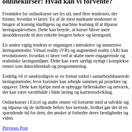
onlinekurser: Hvad kan vi forvente?
Fremtiden for onlinekurser ser lys ud, med flere tendenser, der
former, hvordan vi lærer. En af de mest markante tendenser er
brugen af kunstig intelligens og machine learning til at tilpasse
læringsoplevelsen. Dette kan betyde, at kurser bliver mere
skræddersyede til den enkelte brugers behov og læringsstil.
En anden vigtig tendens er stigningen i interaktive og immersive
læringsmetoder. Virtual reality (VR) og augmented reality (AR) kan
revolutionere, hvordan vi lærer ved at skabe mere engagerende og
realistiske læringsmiljøer. Dette kan være særligt nyttigt i komplekse
emner som datavidenskab og programmering.
Endelig vil vi sandsynligvis se en fortsat vækst i samarbejdsbaserede
læringsmetoder, hvor kursister kan arbejde sammen på projekter og
opgaver. Dette kan hjælpe med at opbygge fællesskaber og netværk,
der kan være værdifulde i både læring og karriereudvikling.
Onlinekurser i Excel og andre emner vil fortsætte med at udvikle sig
og tilpasse sig de skiftende behov hos lærende, hvilket gør det til en
spændende tid for dem, der ønsker at forbedre deres færdigheder og
viden.
Previous Post