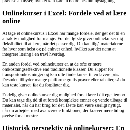
præcise analyser, hvilket kan føre til bedre beslutningstagning.
Onlinekurser i Excel: Fordele ved at lære
online
At tage et onlinekursus i Excel har mange fordele, der gør det til en
attraktiv mulighed for mange. For det første giver onlinekurser dig
fleksibilitet til at lære, når det passer dig. Du kan tilgå materialerne
fra hvor som helst og på enhver enhed, hvilket gør det nemt at
integrere læring i en travl hverdag.
En anden fordel ved onlinekurser er, at de ofte er mere
omkostningseffektive end traditionelle klasser. Du slipper for
transportomkostninger og kan ofte finde kurser til en lavere pris.
Desuden tilbyder mange platforme gratis prøver eller rabatter, så du
kan teste kurset, før du forpligter dig.
Endelig giver onlinekurser dig mulighed for at lære i dit eget tempo.
Du kan tage dig tid til at forstå komplekse emner og vende tilbage til
materialet, når du har brug for det. Dette kan være særligt nyttigt,
når du arbejder med avancerede funktioner, der kræver mere tid og
øvelse for at mestre.
Historisk perspektiv på onlinekurser: En