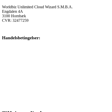
Worldbiz Unlimited Cloud Wizard S.M.B.A.
Engdalen 4A
3100 Hornbæk
CVR: 32477259
Handelsbetingelser:
Klik her – Handelsbetingelser
Privatlivspolitik:
Klik her – Privatlivspolitik
Cookiedeklaration:
Klik her – Cookiepolitik (EU)