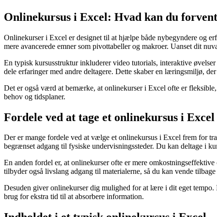
Onlinekursus i Excel: Hvad kan du forvent
Onlinekurser i Excel er designet til at hjælpe både nybegyndere og e
mere avancerede emner som pivottabeller og makroer. Uanset dit nuvær
En typisk kursusstruktur inkluderer video tutorials, interaktive øvelse
dele erfaringer med andre deltagere. Dette skaber en læringsmiljø, d
Det er også værd at bemærke, at onlinekurser i Excel ofte er fleksible, 
behov og tidsplaner.
Fordele ved at tage et onlinekursus i Excel
Der er mange fordele ved at vælge et onlinekursus i Excel frem for tradi
begrænset adgang til fysiske undervisningssteder. Du kan deltage i kur
En anden fordel er, at onlinekurser ofte er mere omkostningseffektive 
tilbyder også livslang adgang til materialerne, så du kan vende tilbage 
Desuden giver onlinekurser dig mulighed for at lære i dit eget tempo. 
brug for ekstra tid til at absorbere information.