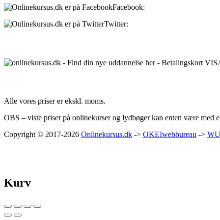
Facebook:
onlinekursus.dk
Twitter:
@Onlinekursusdk
Betalingsmuligheder:
Priser:
Alle vores priser er ekskl. moms.
OBS – viste priser på onlinekurser og lydbøger kan enten være med ell
Copyright © 2017-2026
Onlinekursus.dk
->
OKEIwebbureau
->
WU
Kurv