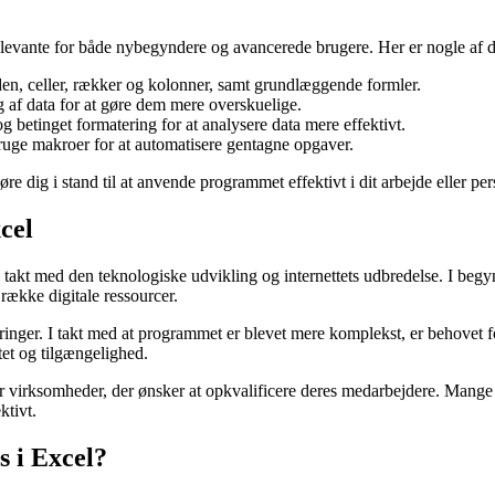
elevante for både nybegyndere og avancerede brugere. Her er nogle af de
aden, celler, rækker og kolonner, samt grundlæggende formler.
g af data for at gøre dem mere overskuelige.
g betinget formatering for at analysere data mere effektivt.
 bruge makroer for at automatisere gentagne opgaver.
øre dig i stand til at anvende programmet effektivt i dit arbejde eller per
cel
rt i takt med den teknologiske udvikling og internettets udbredelse. I beg
 række digitale ressourcer.
nger. I takt med at programmet er blevet mere komplekst, er behovet fo
tet og tilgængelighed.
r virksomheder, der ønsker at opkvalificere deres medarbejdere. Mange or
ktivt.
s i Excel?