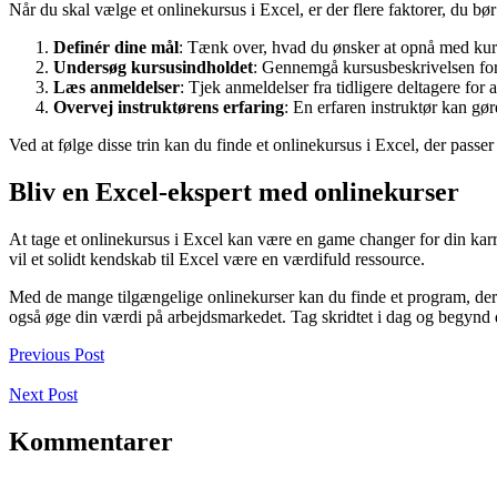
Når du skal vælge et onlinekursus i Excel, er der flere faktorer, du bør 
Definér dine mål
: Tænk over, hvad du ønsker at opnå med kurs
Undersøg kursusindholdet
: Gennemgå kursusbeskrivelsen for a
Læs anmeldelser
: Tjek anmeldelser fra tidligere deltagere for a
Overvej instruktørens erfaring
: En erfaren instruktør kan gør
Ved at følge disse trin kan du finde et onlinekursus i Excel, der passe
Bliv en Excel-ekspert med onlinekurser
At tage et onlinekursus i Excel kan være en game changer for din karr
vil et solidt kendskab til Excel være en værdifuld ressource.
Med de mange tilgængelige onlinekurser kan du finde et program, der pa
også øge din værdi på arbejdsmarkedet. Tag skridtet i dag og begynd d
Previous Post
Next Post
Kommentarer