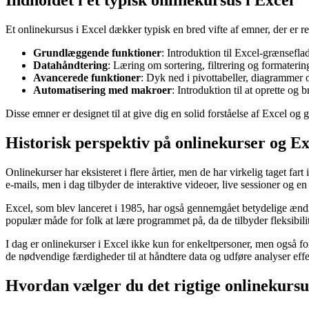
Indholdet i et typisk onlinekursus i Excel
Et onlinekursus i Excel dækker typisk en bred vifte af emner, der er r
Grundlæggende funktioner
: Introduktion til Excel-grænsefl
Datahåndtering
: Læring om sortering, filtrering og formaterin
Avancerede funktioner
: Dyk ned i pivottabeller, diagrammer o
Automatisering med makroer
: Introduktion til at oprette og
Disse emner er designet til at give dig en solid forståelse af Excel og g
Historisk perspektiv på onlinekurser og Ex
Onlinekurser har eksisteret i flere årtier, men de har virkelig taget fa
e-mails, men i dag tilbyder de interaktive videoer, live sessioner og en
Excel, som blev lanceret i 1985, har også gennemgået betydelige ændri
populær måde for folk at lære programmet på, da de tilbyder fleksibili
I dag er onlinekurser i Excel ikke kun for enkeltpersoner, men også fo
de nødvendige færdigheder til at håndtere data og udføre analyser effe
Hvordan vælger du det rigtige onlinekursu