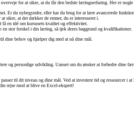
overveje for at sikre, at du får den bedste læringserfaring. Her er nogle t
et. Er du nybegynder, eller har du brug for at lære avancerede funktio
t sikre, at det dækker de emner, du er interesseret i.
t få en idé om kursusets kvalitet og effektivitet.
e en stor forskel i din læring, så tjek deres baggrund og kvalifikationer.
r til dine behov og hjælper dig med at nå dine mål.
iere og personlige udvikling. Uanset om du ønsker at forbedre dine færd
sser til dit niveau og dine mål. Ved at investere tid og ressourcer i a
in rejse mod at blive en Excel-ekspert!