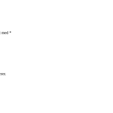
et med
*
rer.