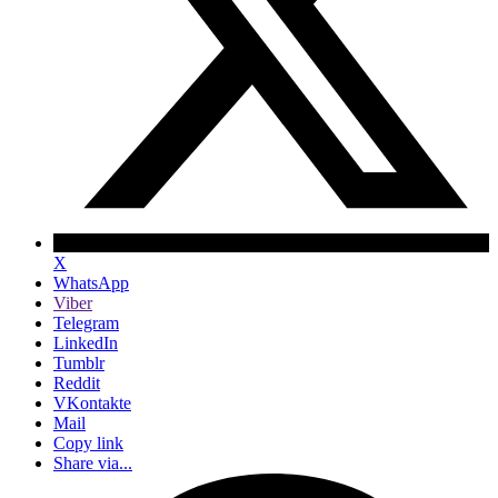
X
WhatsApp
Viber
Telegram
LinkedIn
Tumblr
Reddit
VKontakte
Mail
Copy link
Share via...