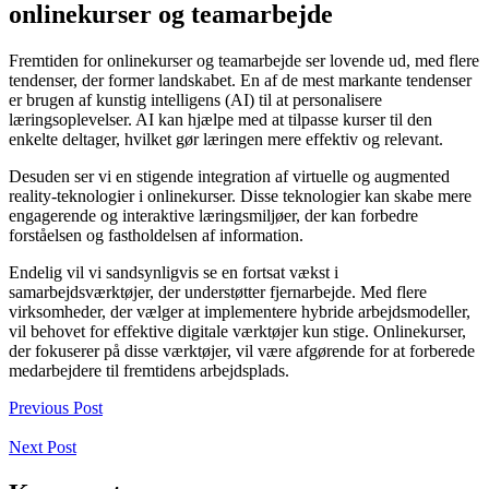
onlinekurser og teamarbejde
Fremtiden for onlinekurser og teamarbejde ser lovende ud, med flere
tendenser, der former landskabet. En af de mest markante tendenser
er brugen af kunstig intelligens (AI) til at personalisere
læringsoplevelser. AI kan hjælpe med at tilpasse kurser til den
enkelte deltager, hvilket gør læringen mere effektiv og relevant.
Desuden ser vi en stigende integration af virtuelle og augmented
reality-teknologier i onlinekurser. Disse teknologier kan skabe mere
engagerende og interaktive læringsmiljøer, der kan forbedre
forståelsen og fastholdelsen af information.
Endelig vil vi sandsynligvis se en fortsat vækst i
samarbejdsværktøjer, der understøtter fjernarbejde. Med flere
virksomheder, der vælger at implementere hybride arbejdsmodeller,
vil behovet for effektive digitale værktøjer kun stige. Onlinekurser,
der fokuserer på disse værktøjer, vil være afgørende for at forberede
medarbejdere til fremtidens arbejdsplads.
Previous Post
Next Post