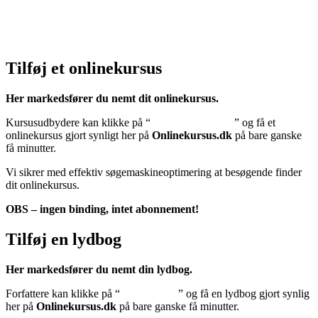
Cookiedeklaration:
Klik her – Cookiepolitik (EU)
Tilføj et onlinekursus
Her markedsfører du nemt dit onlinekursus.
Kursusudbydere kan klikke på “
Tilføj onlinekursus
” og få et
onlinekursus gjort synligt her på
Onlinekursus.dk
på bare ganske
få minutter.
Vi sikrer med effektiv søgemaskineoptimering at besøgende finder
dit onlinekursus.
OBS – ingen binding, intet abonnement!
Tilføj en lydbog
Her markedsfører du nemt din lydbog.
Forfattere kan klikke på “
Tilføj lydbog
” og få en lydbog gjort synlig
her på
Onlinekursus.dk
på bare ganske få minutter.