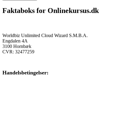
Faktaboks for Onlinekursus.dk
Onlinekursus.dk er en del af:
Worldbiz Unlimited Cloud Wizard S.M.B.A.
Engdalen 4A
3100 Hornbæk
CVR: 32477259
Handelsbetingelser:
Klik her – Handelsbetingelser
Privatlivspolitik:
Klik her – Privatlivspolitik