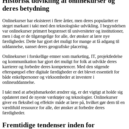
Historisk udvikling af onlinekurser og
deres betydning
Onlinekurser har eksisteret i flere årtier, men deres popularitet er
steget markant i takt med den teknologiske udvikling. I begyndelsen
var onlinekurser primært begrænset til universiteter og institutioner,
men i dag er de tilgængelige for alle, der ønsker at lære nye
færdigheder. Dette har gjort det muligt for mange at få adgang til
uddannelse, uanset deres geografiske placering.
Onlinekurser i forskellige emner som marketing, IT, projektledelse
og kommunikation har gjort det muligt for folk at udvikle deres
karrierer og forbedre deres kompetencer. Med den stigende
efterspørgsel efter digitale færdigheder er det blevet essentielt for
både enkeltpersoner og virksomheder at investere i
onlineuddannelse.
I takt med at arbejdsmarkedet ændrer sig, er det vigtigt at holde sig
opdateret med de nyeste værktøjer og teknologier. Onlinekurser
giver en fleksibel og effektiv måde at lære på, hvilket gør dem til en
værdifuld ressource for alle, der ønsker at forbedre deres
færdigheder.
Fremtidige tendenser inden for