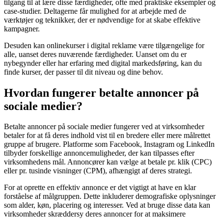
tilgang til at lære disse færdigheder, ofte med praktiske eksempler og
case-studier. Deltagerne får mulighed for at arbejde med de
værktøjer og teknikker, der er nødvendige for at skabe effektive
kampagner.
Desuden kan onlinekurser i digital reklame være tilgængelige for
alle, uanset deres nuværende færdigheder. Uanset om du er
nybegynder eller har erfaring med digital markedsføring, kan du
finde kurser, der passer til dit niveau og dine behov.
Hvordan fungerer betalte annoncer på
sociale medier?
Betalte annoncer på sociale medier fungerer ved at virksomheder
betaler for at få deres indhold vist til en bredere eller mere målrettet
gruppe af brugere. Platforme som Facebook, Instagram og LinkedIn
tilbyder forskellige annoncemuligheder, der kan tilpasses efter
virksomhedens mål. Annoncører kan vælge at betale pr. klik (CPC)
eller pr. tusinde visninger (CPM), afhængigt af deres strategi.
For at oprette en effektiv annonce er det vigtigt at have en klar
forståelse af målgruppen. Dette inkluderer demografiske oplysninger
som alder, køn, placering og interesser. Ved at bruge disse data kan
virksomheder skræddersy deres annoncer for at maksimere