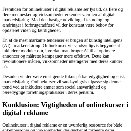
Fremtiden for onlinekurser i digital reklame ser lys ud, da flere og
flere mennesker og virksomheder erkender værdien af digital
markedsføring. Med den hastige udvikling af teknologi og
ændringer i forbrugeradfærd vil der konstant være behov for
opdateret viden og færdigheder.
En af de mest markante tendenser er brugen af kunstig intelligens
(AI) i markedsføring. Onlinekurser vil sandsynligvis begynde at
inkludere moduler om, hvordan man bruger AI til at optimere
annoncer og målrette kampagner mere effektivt. Dette kan
revolutionere måden, virksomheder interagerer med deres kunder
på.
Desuden vil der være en stigende fokus på bæredygtighed og etisk
markedsføring. Onlinekurser vil sandsynligvis tilpasse sig denne
trend ved at inkludere emner som social ansvarlighed og
bæredygtige forretningspraksisser i deres pensum.
Konklusion: Vigtigheden af onlinekurser i
digital reklame
Onlinekurser i digital reklame er en uvurderlig ressource for både
enkeltpersoner og virksomheder, der ønsker at forbedre deres