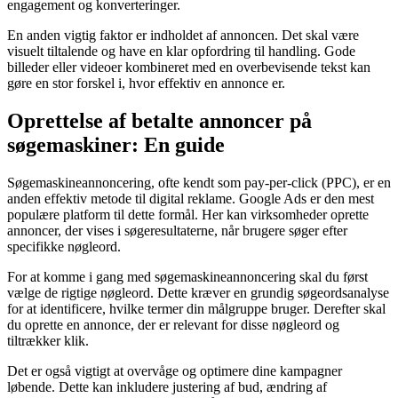
engagement og konverteringer.
En anden vigtig faktor er indholdet af annoncen. Det skal være
visuelt tiltalende og have en klar opfordring til handling. Gode
billeder eller videoer kombineret med en overbevisende tekst kan
gøre en stor forskel i, hvor effektiv en annonce er.
Oprettelse af betalte annoncer på
søgemaskiner: En guide
Søgemaskineannoncering, ofte kendt som pay-per-click (PPC), er en
anden effektiv metode til digital reklame. Google Ads er den mest
populære platform til dette formål. Her kan virksomheder oprette
annoncer, der vises i søgeresultaterne, når brugere søger efter
specifikke nøgleord.
For at komme i gang med søgemaskineannoncering skal du først
vælge de rigtige nøgleord. Dette kræver en grundig søgeordsanalyse
for at identificere, hvilke termer din målgruppe bruger. Derefter skal
du oprette en annonce, der er relevant for disse nøgleord og
tiltrækker klik.
Det er også vigtigt at overvåge og optimere dine kampagner
løbende. Dette kan inkludere justering af bud, ændring af