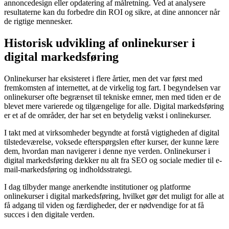
annoncedesign eller opdatering af målretning. Ved at analysere
resultaterne kan du forbedre din ROI og sikre, at dine annoncer når
de rigtige mennesker.
Historisk udvikling af onlinekurser i
digital markedsføring
Onlinekurser har eksisteret i flere årtier, men det var først med
fremkomsten af internettet, at de virkelig tog fart. I begyndelsen var
onlinekurser ofte begrænset til tekniske emner, men med tiden er de
blevet mere varierede og tilgængelige for alle. Digital markedsføring
er et af de områder, der har set en betydelig vækst i onlinekurser.
I takt med at virksomheder begyndte at forstå vigtigheden af digital
tilstedeværelse, voksede efterspørgslen efter kurser, der kunne lære
dem, hvordan man navigerer i denne nye verden. Onlinekurser i
digital markedsføring dækker nu alt fra SEO og sociale medier til e-
mail-markedsføring og indholdsstrategi.
I dag tilbyder mange anerkendte institutioner og platforme
onlinekurser i digital markedsføring, hvilket gør det muligt for alle at
få adgang til viden og færdigheder, der er nødvendige for at få
succes i den digitale verden.