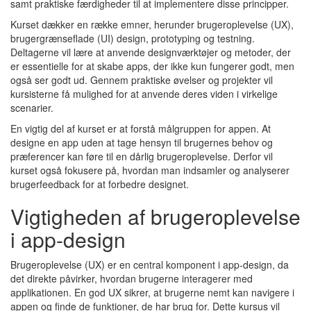
samt praktiske færdigheder til at implementere disse principper.
Kurset dækker en række emner, herunder brugeroplevelse (UX),
brugergrænseflade (UI) design, prototyping og testning.
Deltagerne vil lære at anvende designværktøjer og metoder, der
er essentielle for at skabe apps, der ikke kun fungerer godt, men
også ser godt ud. Gennem praktiske øvelser og projekter vil
kursisterne få mulighed for at anvende deres viden i virkelige
scenarier.
En vigtig del af kurset er at forstå målgruppen for appen. At
designe en app uden at tage hensyn til brugernes behov og
præferencer kan føre til en dårlig brugeroplevelse. Derfor vil
kurset også fokusere på, hvordan man indsamler og analyserer
brugerfeedback for at forbedre designet.
Vigtigheden af brugeroplevelse
i app-design
Brugeroplevelse (UX) er en central komponent i app-design, da
det direkte påvirker, hvordan brugerne interagerer med
applikationen. En god UX sikrer, at brugerne nemt kan navigere i
appen og finde de funktioner, de har brug for. Dette kursus vil