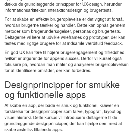
dække de grundlæggende principper for UX-design, herunder
informationsarkitektur, interaktionsdesign og brugertests.
For at skabe en effektiv brugeroplevelse er det vigtigt at forstå,
hvordan brugerne tænker og handler. Dette kan opnås gennem
metoder som brugerundersøgelser, personas og brugertests.
Deltagerne vil lære at udvikle wireframes og prototyper, der kan
testes med rigtige brugere for at indsamle værdifuld feedback.
En god UX kan føre til højere brugerengagement og tilfredshed,
hvilket er afgørende for appens succes. Derfor vil kurset også
fokusere på, hvordan man måler og analyserer brugeroplevelsen
for at identificere områder, der kan forbedres.
Designprincipper for smukke
og funktionelle apps
At skabe en app, der både er smuk og funktionel, kræver en
forståelse for designprincipper som farve, typografi, layout og
visuel hierarki. Dette kursus vil introducere deltagerne til de
grundlæggende designprincipper, der kan hjælpe dem med at
skabe æstetisk tiltalende apps.