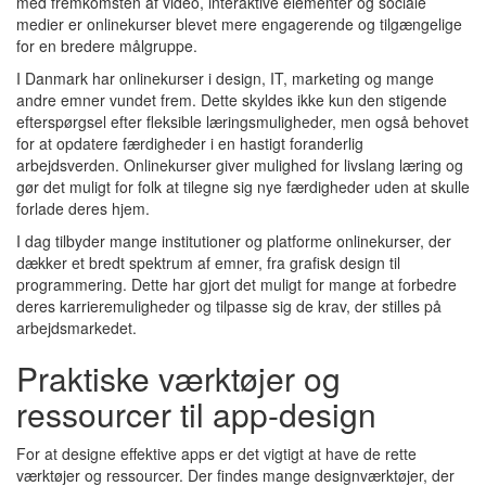
med fremkomsten af video, interaktive elementer og sociale
medier er onlinekurser blevet mere engagerende og tilgængelige
for en bredere målgruppe.
I Danmark har onlinekurser i design, IT, marketing og mange
andre emner vundet frem. Dette skyldes ikke kun den stigende
efterspørgsel efter fleksible læringsmuligheder, men også behovet
for at opdatere færdigheder i en hastigt foranderlig
arbejdsverden. Onlinekurser giver mulighed for livslang læring og
gør det muligt for folk at tilegne sig nye færdigheder uden at skulle
forlade deres hjem.
I dag tilbyder mange institutioner og platforme onlinekurser, der
dækker et bredt spektrum af emner, fra grafisk design til
programmering. Dette har gjort det muligt for mange at forbedre
deres karrieremuligheder og tilpasse sig de krav, der stilles på
arbejdsmarkedet.
Praktiske værktøjer og
ressourcer til app-design
For at designe effektive apps er det vigtigt at have de rette
værktøjer og ressourcer. Der findes mange designværktøjer, der