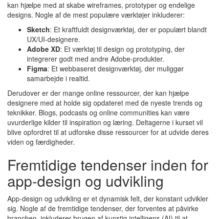
kan hjælpe med at skabe wireframes, prototyper og endelige
designs. Nogle af de mest populære værktøjer inkluderer:
Sketch
: Et kraftfuldt designværktøj, der er populært blandt
UX/UI-designere.
Adobe XD
: Et værktøj til design og prototyping, der
integrerer godt med andre Adobe-produkter.
Figma
: Et webbaseret designværktøj, der muliggør
samarbejde i realtid.
Derudover er der mange online ressourcer, der kan hjælpe
designere med at holde sig opdateret med de nyeste trends og
teknikker. Blogs, podcasts og online communities kan være
uvurderlige kilder til inspiration og læring. Deltagerne i kurset vil
blive opfordret til at udforske disse ressourcer for at udvide deres
viden og færdigheder.
Fremtidige tendenser inden for
app-design og udvikling
App-design og udvikling er et dynamisk felt, der konstant udvikler
sig. Nogle af de fremtidige tendenser, der forventes at påvirke
branchen, inkluderer brugen af kunstig intelligens (AI) til at