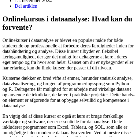
15. december 2024
Del artiklen
Onlinekursus i dataanalyse: Hvad kan du
forvente?
Onlinekurser i dataanalyse er blevet en populær måde for både
studerende og professionelle at forbedre deres færdigheder inden for
datahåndtering og analyse. Disse kurser tilbyder en fleksibel
læringsmulighed, der gør det muligt for deltagerne at lære i deres
eget tempo og fra hvor som helst. Uanset om du er nybegynder eller
har erfaring, kan du finde kurser, der passer til dit niveau.
Kurserne dækker en bred vifte af emner, herunder statistisk analyse,
datavisualisering, og brugen af programmeringssprog som Python
og R. Deltagerne får mulighed for at arbejde med virkelige datasæt
og anvende de teknikker, de lærer, i praktiske projekter. Dette hands-
on element er afgørende for at opbygge selvtillid og kompetence i
dataanalyse.
En vigtig del af disse kurser er også at lære at bruge forskellige
værktøjer og software, der er essentielle for dataanalyse. Dette
inkluderer programmer som Excel, Tableau, og SQL, som alle er
uundgåelige i den moderne dataanalyseverden. Ved at mestre disse