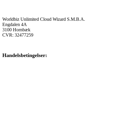
Onlinekursus.dk er en del af:
Worldbiz Unlimited Cloud Wizard S.M.B.A.
Engdalen 4A
3100 Hornbæk
CVR: 32477259
Handelsbetingelser:
Klik her – Handelsbetingelser
Privatlivspolitik:
Klik her – Privatlivspolitik
Cookiedeklaration: