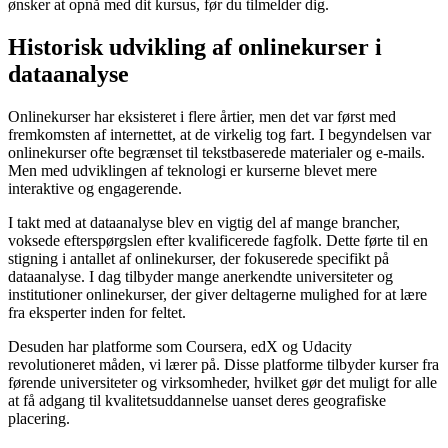
ønsker at opnå med dit kursus, før du tilmelder dig.
Historisk udvikling af onlinekurser i
dataanalyse
Onlinekurser har eksisteret i flere årtier, men det var først med
fremkomsten af internettet, at de virkelig tog fart. I begyndelsen var
onlinekurser ofte begrænset til tekstbaserede materialer og e-mails.
Men med udviklingen af teknologi er kurserne blevet mere
interaktive og engagerende.
I takt med at dataanalyse blev en vigtig del af mange brancher,
voksede efterspørgslen efter kvalificerede fagfolk. Dette førte til en
stigning i antallet af onlinekurser, der fokuserede specifikt på
dataanalyse. I dag tilbyder mange anerkendte universiteter og
institutioner onlinekurser, der giver deltagerne mulighed for at lære
fra eksperter inden for feltet.
Desuden har platforme som Coursera, edX og Udacity
revolutioneret måden, vi lærer på. Disse platforme tilbyder kurser fra
førende universiteter og virksomheder, hvilket gør det muligt for alle
at få adgang til kvalitetsuddannelse uanset deres geografiske
placering.