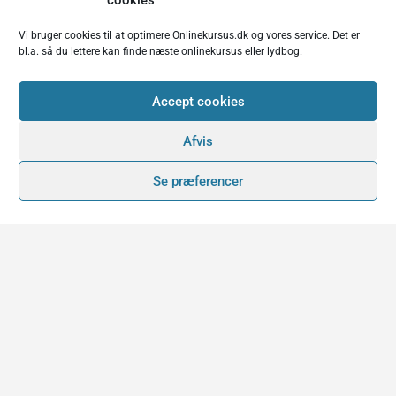
cookies
Vi bruger cookies til at optimere Onlinekursus.dk og vores service. Det er
bl.a. så du lettere kan finde næste onlinekursus eller lydbog.
Accept cookies
Afvis
Se præferencer
Faktaboks for Onlinekursus.dk
Onlinekursus.dk er en del af:
Worldbiz Unlimited Cloud Wizard S.M.B.A.