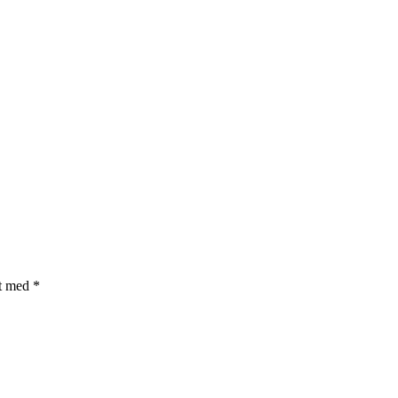
et med
*