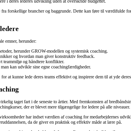
ere i deres lederes udvikling uden at overskride budgettet.
fra forskellige brancher og baggrunde. Dette kan føre til værdifulde fo
 ledere
ale emner, herunder:
gmetoder, herunder GROW-modellen og systemisk coaching.
eknikker og hvordan man giver konstruktiv feedback.
vt teammiljø og håndtere konflikter.
n man kan udvikle sine egne coachingfærdigheder.
, for at kunne lede deres teams effektivt og inspirere dem til at yde deres
oaching
virkelig taget fart i de seneste to årtier. Med fremkomsten af bredbåndsin
chingkurser, der er blevet mere tilgængelige for ledere på alle niveauer.
 virksomheder har indset værdien af coaching for medarbejdernes udviklin
deruddannelsen, da de giver en praktisk og effektiv måde at lære på.