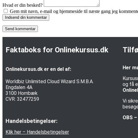
Hvad er din besked?
Gem mit navn, e-mail og hjemmeside til næste gang jeg kommente
Indsend din kommentar
Faktaboks for Onlinekursus.dk
Tilf
Her ma
Onlinekursus.dk er en del af:
Kursus
Worldbiz Unlimited Cloud Wizard S.M.B.A.
og få e
Engdalen 4A
Online
3100 Hornbæk
CVR: 32477259
Vi sik
besøgen
OBS – 
Handelsbetingelser:
Klik her – Handelsbetingelser