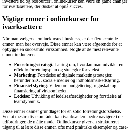
investere tid og ressourcer i onlinekurser kan være en game changer
for iværksættere, der ønsker at opnå succes.
Vigtige emner i onlinekurser for
iværksættere
Når man vælger et onlinekursus i business, er der flere centrale
emner, man bør overveje. Disse emner kan være afgørende for at
opbygge en succesfuld virksomhed. Nogle af de mest relevante
emner inkluderer:
Forretningsstrategi
: Læring om, hvordan man udvikler en
effektiv forretningsplan og strategier for vækst.
Marketing
: Forståelse af digitale marketingstrategier,
herunder SEO, sociale medier og indholdsmarkedsføring.
Finansiel styring
: Viden om budgettering, regnskab og
finansiering af virksomheden.
Ledelse
: Udvikling af ledelsesfærdigheder og forståelse af
teamdynamik.
Disse emner danner grundlaget for en solid forretningsforståelse.
Ved at mestre disse områder kan iværksættere bedre navigere i de
udfordringer, de måtte møde. Onlinekurser giver en struktureret
tilgang til at lære disse emner, ofte med praktiske eksempler og case-