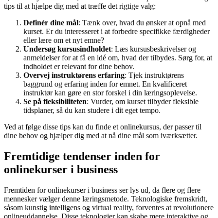
tips til at hjælpe dig med at træffe det rigtige valg:
Definér dine mål
: Tænk over, hvad du ønsker at opnå med
kurset. Er du interesseret i at forbedre specifikke færdigheder
eller lære om et nyt emne?
Undersøg kursusindholdet
: Læs kursusbeskrivelser og
anmeldelser for at få en idé om, hvad der tilbydes. Sørg for, at
indholdet er relevant for dine behov.
Overvej instruktørens erfaring
: Tjek instruktørens
baggrund og erfaring inden for emnet. En kvalificeret
instruktør kan gøre en stor forskel i din læringsoplevelse.
Se på fleksibiliteten
: Vurder, om kurset tilbyder fleksible
tidsplaner, så du kan studere i dit eget tempo.
Ved at følge disse tips kan du finde et onlinekursus, der passer til
dine behov og hjælper dig med at nå dine mål som iværksætter.
Fremtidige tendenser inden for
onlinekurser i business
Fremtiden for onlinekurser i business ser lys ud, da flere og flere
mennesker vælger denne læringsmetode. Teknologiske fremskridt,
såsom kunstig intelligens og virtual reality, forventes at revolutionere
onlineuddannelse. Disse teknologier kan skabe mere interaktive og