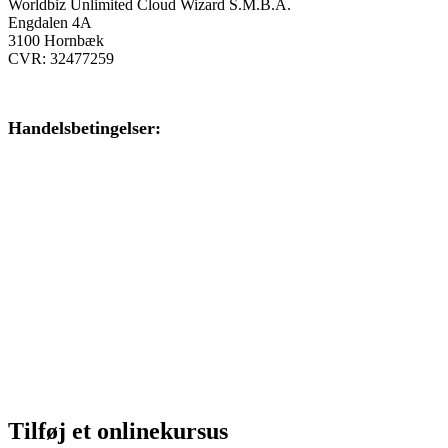
Worldbiz Unlimited Cloud Wizard S.M.B.A.
Engdalen 4A
3100 Hornbæk
CVR: 32477259
Handelsbetingelser:
Klik her – Handelsbetingelser
Privatlivspolitik:
Klik her – Privatlivspolitik
Cookiedeklaration:
Klik her – Cookiepolitik (EU)
Tilføj et onlinekursus