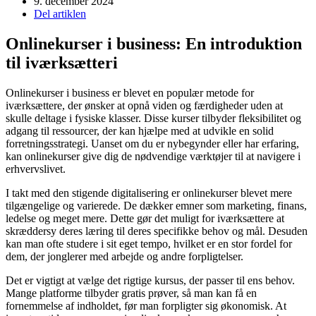
9. december 2024
Del artiklen
Onlinekurser i business: En introduktion
til iværksætteri
Onlinekurser i business er blevet en populær metode for
iværksættere, der ønsker at opnå viden og færdigheder uden at
skulle deltage i fysiske klasser. Disse kurser tilbyder fleksibilitet og
adgang til ressourcer, der kan hjælpe med at udvikle en solid
forretningsstrategi. Uanset om du er nybegynder eller har erfaring,
kan onlinekurser give dig de nødvendige værktøjer til at navigere i
erhvervslivet.
I takt med den stigende digitalisering er onlinekurser blevet mere
tilgængelige og varierede. De dækker emner som marketing, finans,
ledelse og meget mere. Dette gør det muligt for iværksættere at
skræddersy deres læring til deres specifikke behov og mål. Desuden
kan man ofte studere i sit eget tempo, hvilket er en stor fordel for
dem, der jonglerer med arbejde og andre forpligtelser.
Det er vigtigt at vælge det rigtige kursus, der passer til ens behov.
Mange platforme tilbyder gratis prøver, så man kan få en
fornemmelse af indholdet, før man forpligter sig økonomisk. At