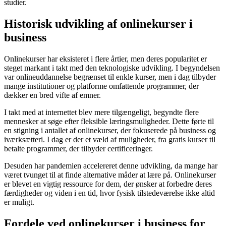
studier.
Historisk udvikling af onlinekurser i
business
Onlinekurser har eksisteret i flere årtier, men deres popularitet er
steget markant i takt med den teknologiske udvikling. I begyndelsen
var onlineuddannelse begrænset til enkle kurser, men i dag tilbyder
mange institutioner og platforme omfattende programmer, der
dækker en bred vifte af emner.
I takt med at internettet blev mere tilgængeligt, begyndte flere
mennesker at søge efter fleksible læringsmuligheder. Dette førte til
en stigning i antallet af onlinekurser, der fokuserede på business og
iværksætteri. I dag er der et væld af muligheder, fra gratis kurser til
betalte programmer, der tilbyder certificeringer.
Desuden har pandemien accelereret denne udvikling, da mange har
været tvunget til at finde alternative måder at lære på. Onlinekurser
er blevet en vigtig ressource for dem, der ønsker at forbedre deres
færdigheder og viden i en tid, hvor fysisk tilstedeværelse ikke altid
er muligt.
Fordele ved onlinekurser i business for