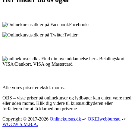
Sociale medier:
Facebook:
onlinekursus.dk
Twitter:
@Onlinekursusdk
Betalingsmuligheder:
Priser:
Alle vores priser er ekskl. moms.
OBS – viste priser på onlinekurser og lydbøger kan enten være med
eller uden moms. Klik dig videre til kursusudbyderen eller
forfatteren for at få klarhed om priserne.
Copyright © 2017-2026
Onlinekursus.dk
->
OKEIwebbureau
->
WUCW S.M.B.A.