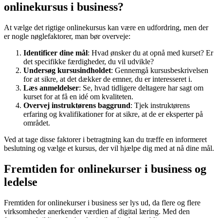
onlinekursus i business?
At vælge det rigtige onlinekursus kan være en udfordring, men der
er nogle nøglefaktorer, man bør overveje:
Identificer dine mål
: Hvad ønsker du at opnå med kurset? Er
det specifikke færdigheder, du vil udvikle?
Undersøg kursusindholdet
: Gennemgå kursusbeskrivelsen
for at sikre, at det dækker de emner, du er interesseret i.
Læs anmeldelser
: Se, hvad tidligere deltagere har sagt om
kurset for at få en idé om kvaliteten.
Overvej instruktørens baggrund
: Tjek instruktørens
erfaring og kvalifikationer for at sikre, at de er eksperter på
området.
Ved at tage disse faktorer i betragtning kan du træffe en informeret
beslutning og vælge et kursus, der vil hjælpe dig med at nå dine mål.
Fremtiden for onlinekurser i business og
ledelse
Fremtiden for onlinekurser i business ser lys ud, da flere og flere
virksomheder anerkender værdien af digital læring. Med den