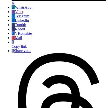
X
WhatsApp
Viber
Telegram
LinkedIn
Tumblr
Reddit
VKontakte
Mail
Copy link
Share via...