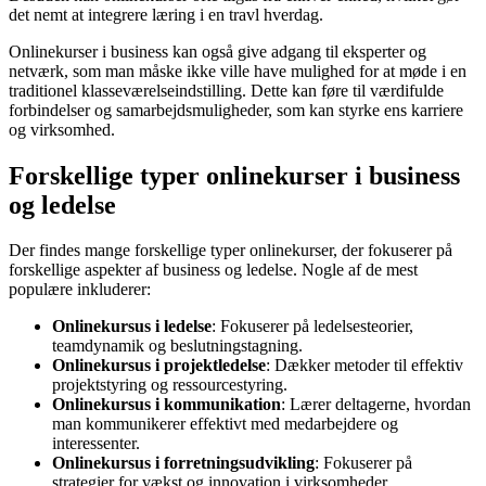
det nemt at integrere læring i en travl hverdag.
Onlinekurser i business kan også give adgang til eksperter og
netværk, som man måske ikke ville have mulighed for at møde i en
traditionel klasseværelseindstilling. Dette kan føre til værdifulde
forbindelser og samarbejdsmuligheder, som kan styrke ens karriere
og virksomhed.
Forskellige typer onlinekurser i business
og ledelse
Der findes mange forskellige typer onlinekurser, der fokuserer på
forskellige aspekter af business og ledelse. Nogle af de mest
populære inkluderer:
Onlinekursus i ledelse
: Fokuserer på ledelsesteorier,
teamdynamik og beslutningstagning.
Onlinekursus i projektledelse
: Dækker metoder til effektiv
projektstyring og ressourcestyring.
Onlinekursus i kommunikation
: Lærer deltagerne, hvordan
man kommunikerer effektivt med medarbejdere og
interessenter.
Onlinekursus i forretningsudvikling
: Fokuserer på
strategier for vækst og innovation i virksomheder.