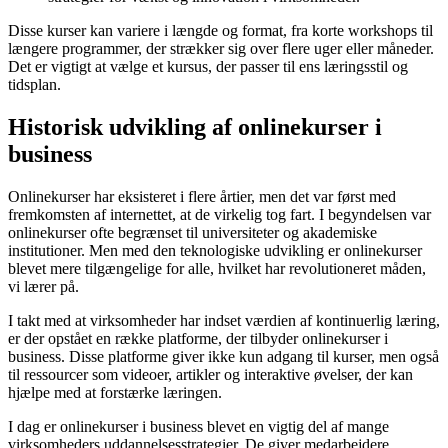
Disse kurser kan variere i længde og format, fra korte workshops til
længere programmer, der strækker sig over flere uger eller måneder.
Det er vigtigt at vælge et kursus, der passer til ens læringsstil og
tidsplan.
Historisk udvikling af onlinekurser i
business
Onlinekurser har eksisteret i flere årtier, men det var først med
fremkomsten af internettet, at de virkelig tog fart. I begyndelsen var
onlinekurser ofte begrænset til universiteter og akademiske
institutioner. Men med den teknologiske udvikling er onlinekurser
blevet mere tilgængelige for alle, hvilket har revolutioneret måden,
vi lærer på.
I takt med at virksomheder har indset værdien af kontinuerlig læring,
er der opstået en række platforme, der tilbyder onlinekurser i
business. Disse platforme giver ikke kun adgang til kurser, men også
til ressourcer som videoer, artikler og interaktive øvelser, der kan
hjælpe med at forstærke læringen.
I dag er onlinekurser i business blevet en vigtig del af mange
virksomheders uddannelsesstrategier. De giver medarbejdere