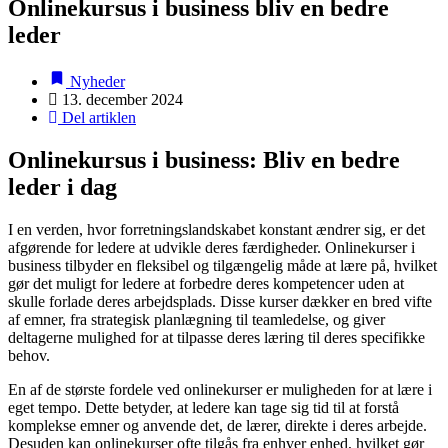
Onlinekursus i business bliv en bedre
leder
Nyheder
13. december 2024
Del artiklen
Onlinekursus i business: Bliv en bedre
leder i dag
I en verden, hvor forretningslandskabet konstant ændrer sig, er det
afgørende for ledere at udvikle deres færdigheder. Onlinekurser i
business tilbyder en fleksibel og tilgængelig måde at lære på, hvilket
gør det muligt for ledere at forbedre deres kompetencer uden at
skulle forlade deres arbejdsplads. Disse kurser dækker en bred vifte
af emner, fra strategisk planlægning til teamledelse, og giver
deltagerne mulighed for at tilpasse deres læring til deres specifikke
behov.
En af de største fordele ved onlinekurser er muligheden for at lære i
eget tempo. Dette betyder, at ledere kan tage sig tid til at forstå
komplekse emner og anvende det, de lærer, direkte i deres arbejde.
Desuden kan onlinekurser ofte tilgås fra enhver enhed, hvilket gør