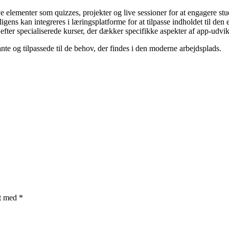
ve elementer som quizzes, projekter og live sessioner for at engagere st
ens kan integreres i læringsplatforme for at tilpasse indholdet til den
 efter specialiserede kurser, der dækker specifikke aspekter af app-udv
te og tilpassede til de behov, der findes i den moderne arbejdsplads.
et med
*