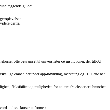
 grundlæggende guide:
ugeroplevelsen.
idere derfra.
kurser ofte begrænset til universiteter og institutioner, der tilbød
orskellige emner, herunder app-udvikling, marketing og IT. Dette har
ghed, fleksibilitet og muligheden for at lære fra eksperter i branchen.
 hvordan disse kurser udformes: