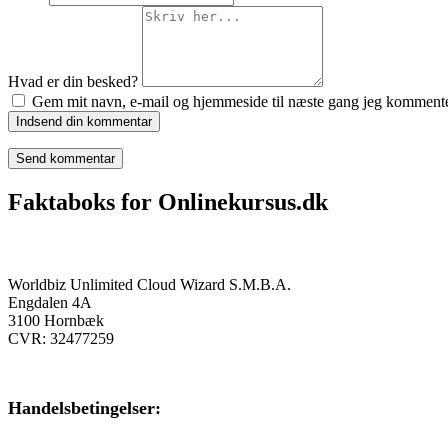
Hvad er din besked?
Gem mit navn, e-mail og hjemmeside til næste gang jeg kommente
Indsend din kommentar
Faktaboks for Onlinekursus.dk
Onlinekursus.dk er en del af:
Worldbiz Unlimited Cloud Wizard S.M.B.A.
Engdalen 4A
3100 Hornbæk
CVR: 32477259
Handelsbetingelser:
Klik her – Handelsbetingelser