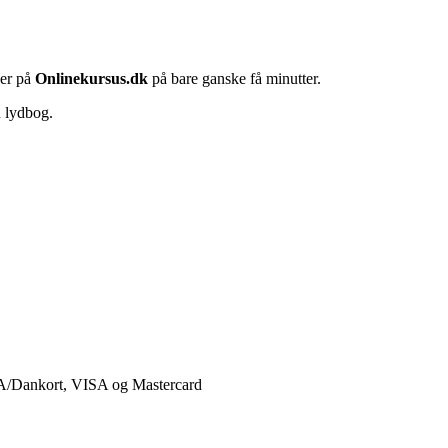
her på
Onlinekursus.dk
på bare ganske få minutter.
n lydbog.