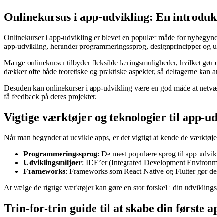
Onlinekursus i app-udvikling: En introdukt
Onlinekurser i app-udvikling er blevet en populær måde for nybegynder
app-udvikling, herunder programmeringssprog, designprincipper og udvi
Mange onlinekurser tilbyder fleksible læringsmuligheder, hvilket gør de
dækker ofte både teoretiske og praktiske aspekter, så deltagerne kan a
Desuden kan onlinekurser i app-udvikling være en god måde at netværk
få feedback på deres projekter.
Vigtige værktøjer og teknologier til app-u
Når man begynder at udvikle apps, er det vigtigt at kende de værktøjer
Programmeringssprog
: De mest populære sprog til app-udvikl
Udviklingsmiljøer
: IDE’er (Integrated Development Environmen
Frameworks
: Frameworks som React Native og Flutter gør det 
At vælge de rigtige værktøjer kan gøre en stor forskel i din udvikling
Trin-for-trin guide til at skabe din første a