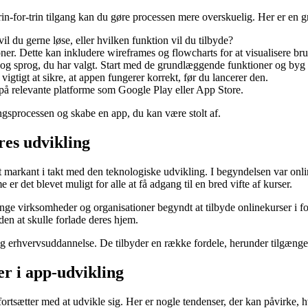
in-for-trin tilgang kan du gøre processen mere overskuelig. Her er en
il du gerne løse, eller hvilken funktion vil du tilbyde?
er. Dette kan inkludere wireframes og flowcharts for at visualisere br
og sprog, du har valgt. Start med de grundlæggende funktioner og byg v
 vigtigt at sikre, at appen fungerer korrekt, før du lancerer den.
på relevante platforme som Google Play eller App Store.
ngsprocessen og skabe en app, du kan være stolt af.
res udvikling
get markant i takt med den teknologiske udvikling. I begyndelsen var online
er det blevet muligt for alle at få adgang til en bred vifte af kurser.
mange virksomheder og organisationer begyndt at tilbyde onlinekurser i f
uden at skulle forlade deres hjem.
og erhvervsuddannelse. De tilbyder en række fordele, herunder tilgængeli
er i app-udvikling
fortsætter med at udvikle sig. Her er nogle tendenser, der kan påvirke,