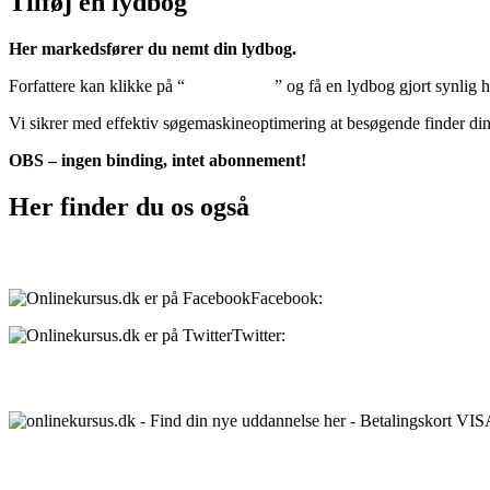
Tilføj en lydbog
Her markedsfører du nemt din lydbog.
Forfattere kan klikke på “
Tilføj lydbog
” og få en lydbog gjort synlig 
Vi sikrer med effektiv søgemaskineoptimering at besøgende finder di
OBS – ingen binding, intet abonnement!
Her finder du os også
Sociale medier:
Facebook:
onlinekursus.dk
Twitter:
@Onlinekursusdk
Betalingsmuligheder:
Priser: