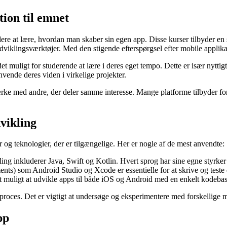
ion til emnet
e at lære, hvordan man skaber sin egen app. Disse kurser tilbyder en st
klingsværktøjer. Med den stigende efterspørgsel efter mobile applikatio
t muligt for studerende at lære i deres eget tempo. Dette er især nyttigt 
nvende deres viden i virkelige projekter.
e med andre, der deler samme interesse. Mange platforme tilbyder fora
dvikling
 og teknologier, der er tilgængelige. Her er nogle af de mest anvendte:
ing inkluderer Java, Swift og Kotlin. Hvert sprog har sine egne styrker 
ts) som Android Studio og Xcode er essentielle for at skrive og teste d
muligt at udvikle apps til både iOS og Android med en enkelt kodebase,
sproces. Det er vigtigt at undersøge og eksperimentere med forskellige mu
pp