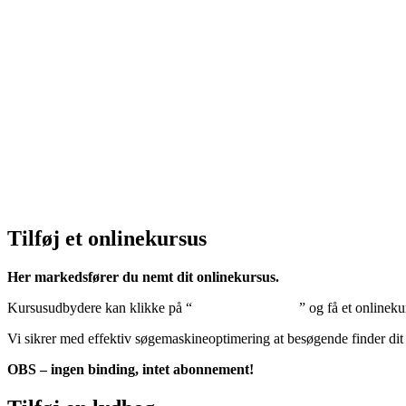
Privatlivspolitik:
Klik her – Privatlivspolitik
Cookiedeklaration:
Klik her – Cookiepolitik (EU)
Tilføj et onlinekursus
Her markedsfører du nemt dit onlinekursus.
Kursusudbydere kan klikke på “
Tilføj onlinekursus
” og få et onlineku
Vi sikrer med effektiv søgemaskineoptimering at besøgende finder dit
OBS – ingen binding, intet abonnement!