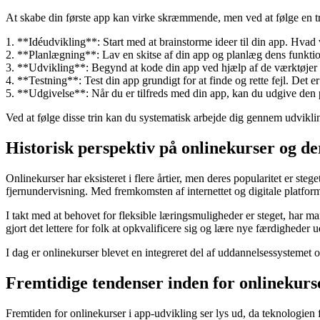
At skabe din første app kan virke skræmmende, men ved at følge en tr
1. **Idéudvikling**: Start med at brainstorme ideer til din app. Hvad v
2. **Planlægning**: Lav en skitse af din app og planlæg dens funktion
3. **Udvikling**: Begynd at kode din app ved hjælp af de værktøjer 
4. **Testning**: Test din app grundigt for at finde og rette fejl. Det er
5. **Udgivelse**: Når du er tilfreds med din app, kan du udgive den 
Ved at følge disse trin kan du systematisk arbejde dig gennem udvikli
Historisk perspektiv på onlinekurser og de
Onlinekurser har eksisteret i flere årtier, men deres popularitet er ste
fjernundervisning. Med fremkomsten af internettet og digitale platforme 
I takt med at behovet for fleksible læringsmuligheder er steget, har 
gjort det lettere for folk at opkvalificere sig og lære nye færdigheder 
I dag er onlinekurser blevet en integreret del af uddannelsessystemet 
Fremtidige tendenser inden for onlinekurs
Fremtiden for onlinekurser i app-udvikling ser lys ud, da teknologien 