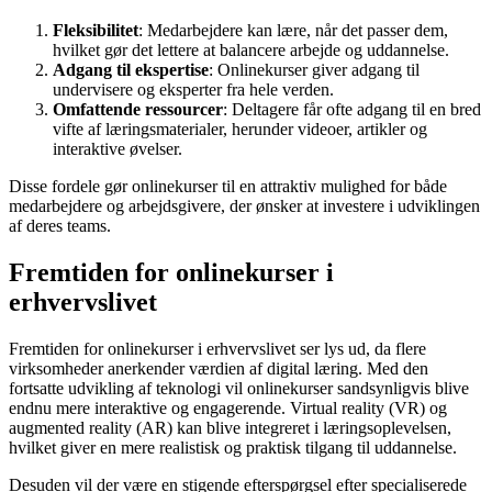
Fleksibilitet
: Medarbejdere kan lære, når det passer dem,
hvilket gør det lettere at balancere arbejde og uddannelse.
Adgang til ekspertise
: Onlinekurser giver adgang til
undervisere og eksperter fra hele verden.
Omfattende ressourcer
: Deltagere får ofte adgang til en bred
vifte af læringsmaterialer, herunder videoer, artikler og
interaktive øvelser.
Disse fordele gør onlinekurser til en attraktiv mulighed for både
medarbejdere og arbejdsgivere, der ønsker at investere i udviklingen
af deres teams.
Fremtiden for onlinekurser i
erhvervslivet
Fremtiden for onlinekurser i erhvervslivet ser lys ud, da flere
virksomheder anerkender værdien af digital læring. Med den
fortsatte udvikling af teknologi vil onlinekurser sandsynligvis blive
endnu mere interaktive og engagerende. Virtual reality (VR) og
augmented reality (AR) kan blive integreret i læringsoplevelsen,
hvilket giver en mere realistisk og praktisk tilgang til uddannelse.
Desuden vil der være en stigende efterspørgsel efter specialiserede