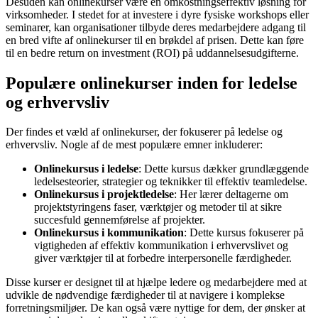
Desuden kan onlinekurser være en omkostningseffektiv løsning for
virksomheder. I stedet for at investere i dyre fysiske workshops eller
seminarer, kan organisationer tilbyde deres medarbejdere adgang til
en bred vifte af onlinekurser til en brøkdel af prisen. Dette kan føre
til en bedre return on investment (ROI) på uddannelsesudgifterne.
Populære onlinekurser inden for ledelse
og erhvervsliv
Der findes et væld af onlinekurser, der fokuserer på ledelse og
erhvervsliv. Nogle af de mest populære emner inkluderer:
Onlinekursus i ledelse
: Dette kursus dækker grundlæggende
ledelsesteorier, strategier og teknikker til effektiv teamledelse.
Onlinekursus i projektledelse
: Her lærer deltagerne om
projektstyringens faser, værktøjer og metoder til at sikre
succesfuld gennemførelse af projekter.
Onlinekursus i kommunikation
: Dette kursus fokuserer på
vigtigheden af effektiv kommunikation i erhvervslivet og
giver værktøjer til at forbedre interpersonelle færdigheder.
Disse kurser er designet til at hjælpe ledere og medarbejdere med at
udvikle de nødvendige færdigheder til at navigere i komplekse
forretningsmiljøer. De kan også være nyttige for dem, der ønsker at