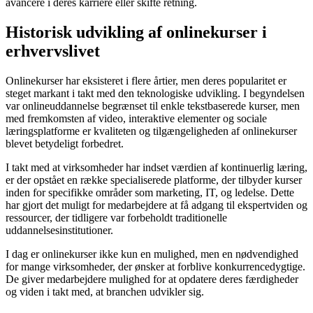
avancere i deres karriere eller skifte retning.
Historisk udvikling af onlinekurser i
erhvervslivet
Onlinekurser har eksisteret i flere årtier, men deres popularitet er
steget markant i takt med den teknologiske udvikling. I begyndelsen
var onlineuddannelse begrænset til enkle tekstbaserede kurser, men
med fremkomsten af video, interaktive elementer og sociale
læringsplatforme er kvaliteten og tilgængeligheden af onlinekurser
blevet betydeligt forbedret.
I takt med at virksomheder har indset værdien af kontinuerlig læring,
er der opstået en række specialiserede platforme, der tilbyder kurser
inden for specifikke områder som marketing, IT, og ledelse. Dette
har gjort det muligt for medarbejdere at få adgang til ekspertviden og
ressourcer, der tidligere var forbeholdt traditionelle
uddannelsesinstitutioner.
I dag er onlinekurser ikke kun en mulighed, men en nødvendighed
for mange virksomheder, der ønsker at forblive konkurrencedygtige.
De giver medarbejdere mulighed for at opdatere deres færdigheder
og viden i takt med, at branchen udvikler sig.