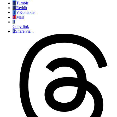
Tumblr
Reddit
VKontakte
Mail
Copy link
Share via...