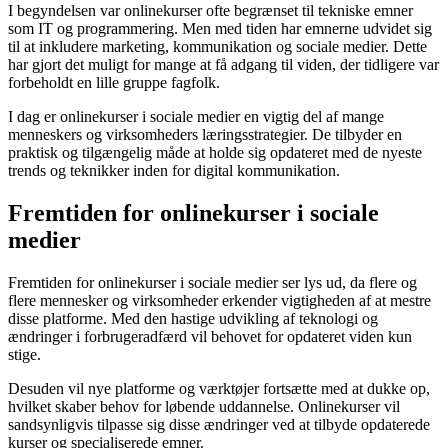
I begyndelsen var onlinekurser ofte begrænset til tekniske emner
som IT og programmering. Men med tiden har emnerne udvidet sig
til at inkludere marketing, kommunikation og sociale medier. Dette
har gjort det muligt for mange at få adgang til viden, der tidligere var
forbeholdt en lille gruppe fagfolk.
I dag er onlinekurser i sociale medier en vigtig del af mange
menneskers og virksomheders læringsstrategier. De tilbyder en
praktisk og tilgængelig måde at holde sig opdateret med de nyeste
trends og teknikker inden for digital kommunikation.
Fremtiden for onlinekurser i sociale
medier
Fremtiden for onlinekurser i sociale medier ser lys ud, da flere og
flere mennesker og virksomheder erkender vigtigheden af at mestre
disse platforme. Med den hastige udvikling af teknologi og
ændringer i forbrugeradfærd vil behovet for opdateret viden kun
stige.
Desuden vil nye platforme og værktøjer fortsætte med at dukke op,
hvilket skaber behov for løbende uddannelse. Onlinekurser vil
sandsynligvis tilpasse sig disse ændringer ved at tilbyde opdaterede
kurser og specialiserede emner.