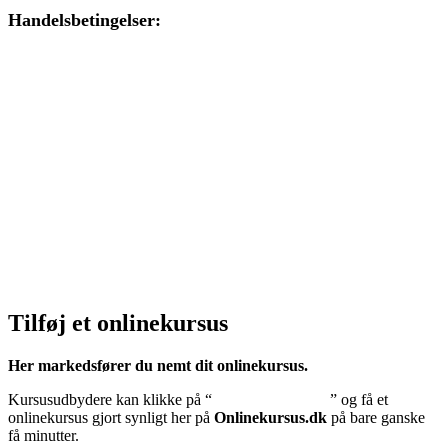
Handelsbetingelser:
Klik her – Handelsbetingelser
Privatlivspolitik:
Klik her – Privatlivspolitik
Cookiedeklaration:
Klik her – Cookiepolitik (EU)
Tilføj et onlinekursus
Her markedsfører du nemt dit onlinekursus.
Kursusudbydere kan klikke på “
Tilføj onlinekursus
” og få et
onlinekursus gjort synligt her på
Onlinekursus.dk
på bare ganske
få minutter.