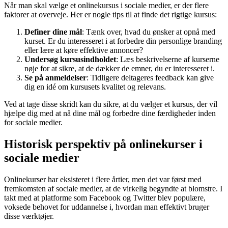
Når man skal vælge et onlinekursus i sociale medier, er der flere
faktorer at overveje. Her er nogle tips til at finde det rigtige kursus:
Definer dine mål
: Tænk over, hvad du ønsker at opnå med
kurset. Er du interesseret i at forbedre din personlige branding
eller lære at køre effektive annoncer?
Undersøg kursusindholdet
: Læs beskrivelserne af kurserne
nøje for at sikre, at de dækker de emner, du er interesseret i.
Se på anmeldelser
: Tidligere deltageres feedback kan give
dig en idé om kursusets kvalitet og relevans.
Ved at tage disse skridt kan du sikre, at du vælger et kursus, der vil
hjælpe dig med at nå dine mål og forbedre dine færdigheder inden
for sociale medier.
Historisk perspektiv på onlinekurser i
sociale medier
Onlinekurser har eksisteret i flere årtier, men det var først med
fremkomsten af sociale medier, at de virkelig begyndte at blomstre. I
takt med at platforme som Facebook og Twitter blev populære,
voksede behovet for uddannelse i, hvordan man effektivt bruger
disse værktøjer.