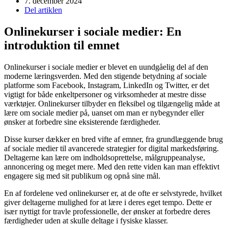
7. december 2024
Del artiklen
Onlinekurser i sociale medier: En
introduktion til emnet
Onlinekurser i sociale medier er blevet en uundgåelig del af den
moderne læringsverden. Med den stigende betydning af sociale
platforme som Facebook, Instagram, LinkedIn og Twitter, er det
vigtigt for både enkeltpersoner og virksomheder at mestre disse
værktøjer. Onlinekurser tilbyder en fleksibel og tilgængelig måde at
lære om sociale medier på, uanset om man er nybegynder eller
ønsker at forbedre sine eksisterende færdigheder.
Disse kurser dækker en bred vifte af emner, fra grundlæggende brug
af sociale medier til avancerede strategier for digital markedsføring.
Deltagerne kan lære om indholdsoprettelse, målgruppeanalyse,
annoncering og meget mere. Med den rette viden kan man effektivt
engagere sig med sit publikum og opnå sine mål.
En af fordelene ved onlinekurser er, at de ofte er selvstyrede, hvilket
giver deltagerne mulighed for at lære i deres eget tempo. Dette er
især nyttigt for travle professionelle, der ønsker at forbedre deres
færdigheder uden at skulle deltage i fysiske klasser.