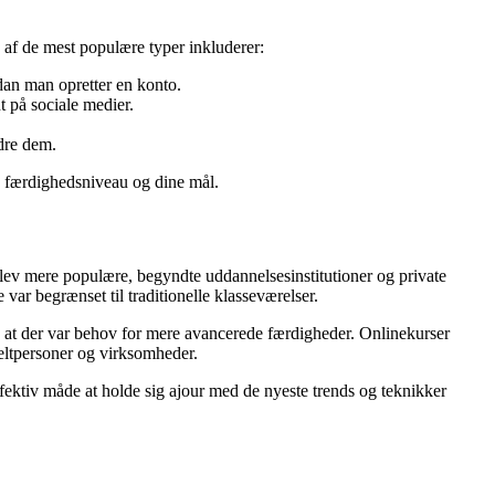
 af de mest populære typer inkluderer:
dan man opretter en konto.
t på sociale medier.
edre dem.
de færdighedsniveau og dine mål.
er blev mere populære, begyndte uddannelsesinstitutioner og private
 var begrænset til traditionelle klasseværelser.
rt, at der var behov for mere avancerede færdigheder. Onlinekurser
keltpersoner og virksomheder.
ffektiv måde at holde sig ajour med de nyeste trends og teknikker