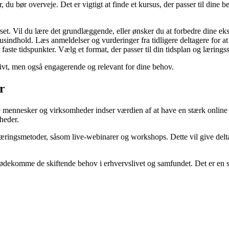
, du bør overveje. Det er vigtigt at finde et kursus, der passer til dine b
et. Vil du lære det grundlæggende, eller ønsker du at forbedre dine ek
usindhold. Læs anmeldelser og vurderinger fra tidligere deltagere for at
aste tidspunkter. Vælg et format, der passer til din tidsplan og læringsst
ativt, men også engagerende og relevant for dine behov.
r
ere mennesker og virksomheder indser værdien af at have en stærk online
heder.
 læringsmetoder, såsom live-webinarer og workshops. Dette vil give delta
 imødekomme de skiftende behov i erhvervslivet og samfundet. Det er en