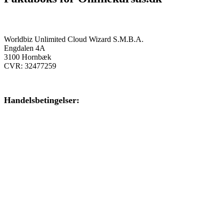
Onlinekursus.dk er en del af:
Worldbiz Unlimited Cloud Wizard S.M.B.A.
Engdalen 4A
3100 Hornbæk
CVR: 32477259
Handelsbetingelser:
Klik her – Handelsbetingelser
Privatlivspolitik:
Klik her – Privatlivspolitik
Cookiedeklaration: