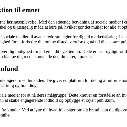
tion til emnet
ne læringsoplevelse. Med den stigende betydning af sociale medier i erhv
sibel og tilgængelig måde at lære på, hvilket gør det muligt for alle at
 sociale medier til avancerede strategier for digital markedsføring. Uan
lighed for at forbedre din online tilstedeværelse og nå ud til et større pu
giver dig mulighed for at lære i dit eget tempo. Dette er især nyttigt for 
an hjælpe dig med at anvende det, du lærer, i praksis.
samfund
interagerer med hinanden. De giver en platform for deling af informatio
edsføring og branding.
ciale medier for at nå deres målgruppe. Dette kræver en forståelse af, h
til at skabe engagerende indhold og opbygge et loyalt publikum.
 kunder. Ved at lytte til, hvad folk siger om dit brand, kan du tilpasse 
smiljø.