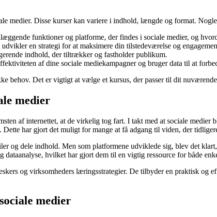
iale medier. Disse kurser kan variere i indhold, længde og format. Nogle
læggende funktioner og platforme, der findes i sociale medier, og hvor
udvikler en strategi for at maksimere din tilstedeværelse og engagemen
erende indhold, der tiltrækker og fastholder publikum.
ffektiviteten af dine sociale mediekampagner og bruger data til at forb
kke behov. Det er vigtigt at vælge et kursus, der passer til dit nuværen
iale medier
msten af internettet, at de virkelig tog fart. I takt med at sociale medi
 Dette har gjort det muligt for mange at få adgang til viden, der tidligere
ofiler og dele indhold. Men som platformene udviklede sig, blev det kla
dataanalyse, hvilket har gjort dem til en vigtig ressource for både en
eskers og virksomheders læringsstrategier. De tilbyder en praktisk og e
 sociale medier