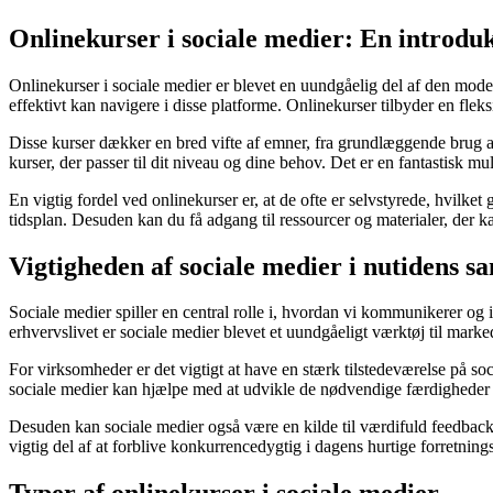
Onlinekurser i sociale medier: En introduk
Onlinekurser i sociale medier er blevet en uundgåelig del af den moder
effektivt kan navigere i disse platforme. Onlinekurser tilbyder en flek
Disse kurser dækker en bred vifte af emner, fra grundlæggende brug af
kurser, der passer til dit niveau og dine behov. Det er en fantastisk mu
En vigtig fordel ved onlinekurser er, at de ofte er selvstyrede, hvilket 
tidsplan. Desuden kan du få adgang til ressourcer og materialer, der k
Vigtigheden af sociale medier i nutidens 
Sociale medier spiller en central rolle i, hvordan vi kommunikerer og 
erhvervslivet er sociale medier blevet et uundgåeligt værktøj til mark
For virksomheder er det vigtigt at have en stærk tilstedeværelse på so
sociale medier kan hjælpe med at udvikle de nødvendige færdigheder 
Desuden kan sociale medier også være en kilde til værdifuld feedback fra
vigtig del af at forblive konkurrencedygtig i dagens hurtige forretning