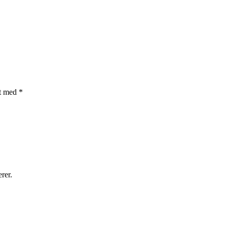
et med
*
rer.