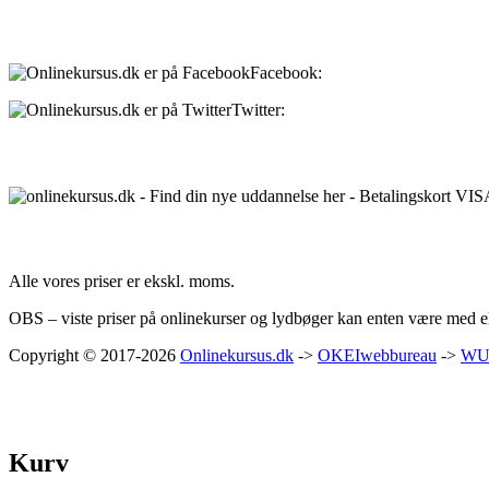
Sociale medier:
Facebook:
onlinekursus.dk
Twitter:
@Onlinekursusdk
Betalingsmuligheder:
Priser:
Alle vores priser er ekskl. moms.
OBS – viste priser på onlinekurser og lydbøger kan enten være med ell
Copyright © 2017-2026
Onlinekursus.dk
->
OKEIwebbureau
->
WU
Kurv