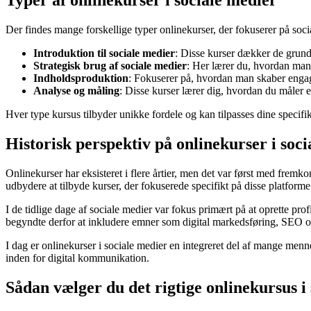
Typer af onlinekurser i sociale medier
Der findes mange forskellige typer onlinekurser, der fokuserer på soc
Introduktion til sociale medier
: Disse kurser dækker de grund
Strategisk brug af sociale medier
: Her lærer du, hvordan man 
Indholdsproduktion
: Fokuserer på, hvordan man skaber engag
Analyse og måling
: Disse kurser lærer dig, hvordan du måler e
Hver type kursus tilbyder unikke fordele og kan tilpasses dine specifi
Historisk perspektiv på onlinekurser i soc
Onlinekurser har eksisteret i flere årtier, men det var først med fremko
udbydere at tilbyde kurser, der fokuserede specifikt på disse platforme.
I de tidlige dage af sociale medier var fokus primært på at oprette pr
begyndte derfor at inkludere emner som digital markedsføring, SEO og 
I dag er onlinekurser i sociale medier en integreret del af mange menn
inden for digital kommunikation.
Sådan vælger du det rigtige onlinekursus i