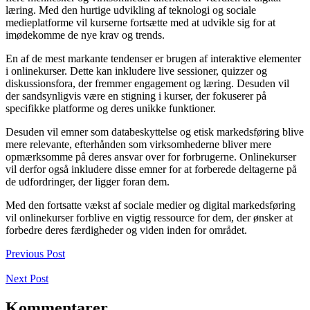
læring. Med den hurtige udvikling af teknologi og sociale
medieplatforme vil kurserne fortsætte med at udvikle sig for at
imødekomme de nye krav og trends.
En af de mest markante tendenser er brugen af interaktive elementer
i onlinekurser. Dette kan inkludere live sessioner, quizzer og
diskussionsfora, der fremmer engagement og læring. Desuden vil
der sandsynligvis være en stigning i kurser, der fokuserer på
specifikke platforme og deres unikke funktioner.
Desuden vil emner som databeskyttelse og etisk markedsføring blive
mere relevante, efterhånden som virksomhederne bliver mere
opmærksomme på deres ansvar over for forbrugerne. Onlinekurser
vil derfor også inkludere disse emner for at forberede deltagerne på
de udfordringer, der ligger foran dem.
Med den fortsatte vækst af sociale medier og digital markedsføring
vil onlinekurser forblive en vigtig ressource for dem, der ønsker at
forbedre deres færdigheder og viden inden for området.
Previous Post
Next Post
Kommentarer