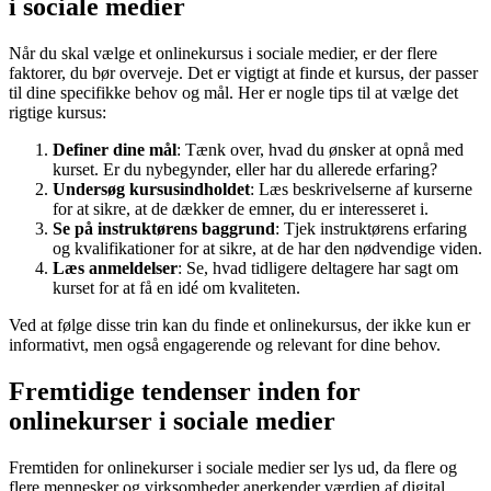
i sociale medier
Når du skal vælge et onlinekursus i sociale medier, er der flere
faktorer, du bør overveje. Det er vigtigt at finde et kursus, der passer
til dine specifikke behov og mål. Her er nogle tips til at vælge det
rigtige kursus:
Definer dine mål
: Tænk over, hvad du ønsker at opnå med
kurset. Er du nybegynder, eller har du allerede erfaring?
Undersøg kursusindholdet
: Læs beskrivelserne af kurserne
for at sikre, at de dækker de emner, du er interesseret i.
Se på instruktørens baggrund
: Tjek instruktørens erfaring
og kvalifikationer for at sikre, at de har den nødvendige viden.
Læs anmeldelser
: Se, hvad tidligere deltagere har sagt om
kurset for at få en idé om kvaliteten.
Ved at følge disse trin kan du finde et onlinekursus, der ikke kun er
informativt, men også engagerende og relevant for dine behov.
Fremtidige tendenser inden for
onlinekurser i sociale medier
Fremtiden for onlinekurser i sociale medier ser lys ud, da flere og
flere mennesker og virksomheder anerkender værdien af digital