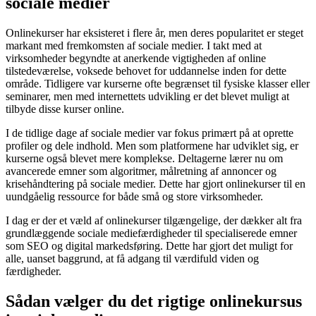
sociale medier
Onlinekurser har eksisteret i flere år, men deres popularitet er steget
markant med fremkomsten af sociale medier. I takt med at
virksomheder begyndte at anerkende vigtigheden af online
tilstedeværelse, voksede behovet for uddannelse inden for dette
område. Tidligere var kurserne ofte begrænset til fysiske klasser eller
seminarer, men med internettets udvikling er det blevet muligt at
tilbyde disse kurser online.
I de tidlige dage af sociale medier var fokus primært på at oprette
profiler og dele indhold. Men som platformene har udviklet sig, er
kurserne også blevet mere komplekse. Deltagerne lærer nu om
avancerede emner som algoritmer, målretning af annoncer og
krisehåndtering på sociale medier. Dette har gjort onlinekurser til en
uundgåelig ressource for både små og store virksomheder.
I dag er der et væld af onlinekurser tilgængelige, der dækker alt fra
grundlæggende sociale mediefærdigheder til specialiserede emner
som SEO og digital markedsføring. Dette har gjort det muligt for
alle, uanset baggrund, at få adgang til værdifuld viden og
færdigheder.
Sådan vælger du det rigtige onlinekursus