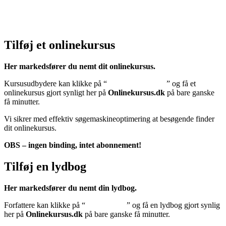
Cookiedeklaration:
Klik her – Cookiepolitik (EU)
Tilføj et onlinekursus
Her markedsfører du nemt dit onlinekursus.
Kursusudbydere kan klikke på “
Tilføj onlinekursus
” og få et
onlinekursus gjort synligt her på
Onlinekursus.dk
på bare ganske
få minutter.
Vi sikrer med effektiv søgemaskineoptimering at besøgende finder
dit onlinekursus.
OBS – ingen binding, intet abonnement!
Tilføj en lydbog
Her markedsfører du nemt din lydbog.
Forfattere kan klikke på “
Tilføj lydbog
” og få en lydbog gjort synlig
her på
Onlinekursus.dk
på bare ganske få minutter.