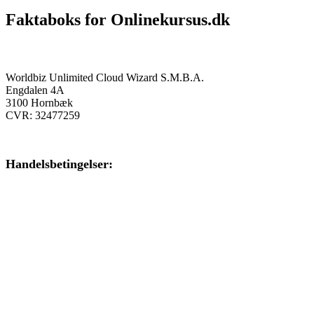
Faktaboks for Onlinekursus.dk
Onlinekursus.dk er en del af:
Worldbiz Unlimited Cloud Wizard S.M.B.A.
Engdalen 4A
3100 Hornbæk
CVR: 32477259
Handelsbetingelser:
Klik her – Handelsbetingelser
Privatlivspolitik:
Klik her – Privatlivspolitik