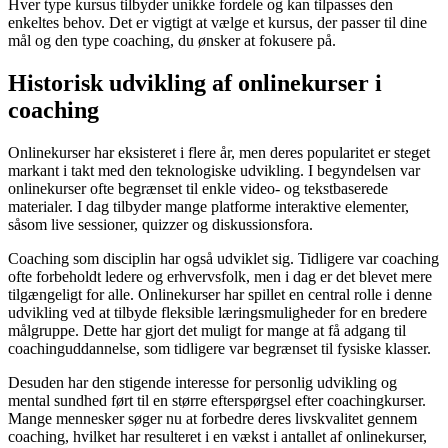
Hver type kursus tilbyder unikke fordele og kan tilpasses den
enkeltes behov. Det er vigtigt at vælge et kursus, der passer til dine
mål og den type coaching, du ønsker at fokusere på.
Historisk udvikling af onlinekurser i
coaching
Onlinekurser har eksisteret i flere år, men deres popularitet er steget
markant i takt med den teknologiske udvikling. I begyndelsen var
onlinekurser ofte begrænset til enkle video- og tekstbaserede
materialer. I dag tilbyder mange platforme interaktive elementer,
såsom live sessioner, quizzer og diskussionsfora.
Coaching som disciplin har også udviklet sig. Tidligere var coaching
ofte forbeholdt ledere og erhvervsfolk, men i dag er det blevet mere
tilgængeligt for alle. Onlinekurser har spillet en central rolle i denne
udvikling ved at tilbyde fleksible læringsmuligheder for en bredere
målgruppe. Dette har gjort det muligt for mange at få adgang til
coachinguddannelse, som tidligere var begrænset til fysiske klasser.
Desuden har den stigende interesse for personlig udvikling og
mental sundhed ført til en større efterspørgsel efter coachingkurser.
Mange mennesker søger nu at forbedre deres livskvalitet gennem
coaching, hvilket har resulteret i en vækst i antallet af onlinekurser,