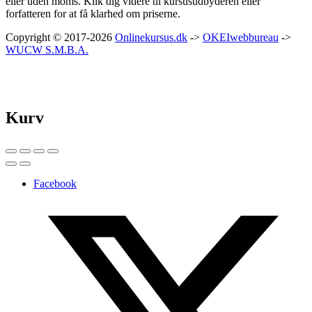
eller uden moms. Klik dig videre til kursusudbyderen eller
forfatteren for at få klarhed om priserne.
Copyright © 2017-2026
Onlinekursus.dk
->
OKEIwebbureau
->
WUCW S.M.B.A.
Kurv
Facebook