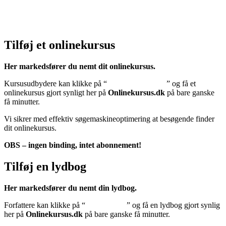
Cookiedeklaration:
Klik her – Cookiepolitik (EU)
Tilføj et onlinekursus
Her markedsfører du nemt dit onlinekursus.
Kursusudbydere kan klikke på “
Tilføj onlinekursus
” og få et
onlinekursus gjort synligt her på
Onlinekursus.dk
på bare ganske
få minutter.
Vi sikrer med effektiv søgemaskineoptimering at besøgende finder
dit onlinekursus.
OBS – ingen binding, intet abonnement!
Tilføj en lydbog
Her markedsfører du nemt din lydbog.
Forfattere kan klikke på “
Tilføj lydbog
” og få en lydbog gjort synlig
her på
Onlinekursus.dk
på bare ganske få minutter.