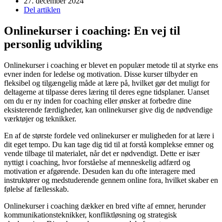
27. december 2024
Del artiklen
Onlinekurser i coaching: En vej til
personlig udvikling
Onlinekurser i coaching er blevet en populær metode til at styrke ens
evner inden for ledelse og motivation. Disse kurser tilbyder en
fleksibel og tilgængelig måde at lære på, hvilket gør det muligt for
deltagerne at tilpasse deres læring til deres egne tidsplaner. Uanset
om du er ny inden for coaching eller ønsker at forbedre dine
eksisterende færdigheder, kan onlinekurser give dig de nødvendige
værktøjer og teknikker.
En af de største fordele ved onlinekurser er muligheden for at lære i
dit eget tempo. Du kan tage dig tid til at forstå komplekse emner og
vende tilbage til materialet, når det er nødvendigt. Dette er især
nyttigt i coaching, hvor forståelse af menneskelig adfærd og
motivation er afgørende. Desuden kan du ofte interagere med
instruktører og medstuderende gennem online fora, hvilket skaber en
følelse af fællesskab.
Onlinekurser i coaching dækker en bred vifte af emner, herunder
kommunikationsteknikker, konfliktløsning og strategisk