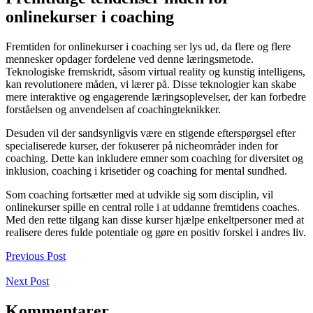
onlinekurser i coaching
Fremtiden for onlinekurser i coaching ser lys ud, da flere og flere
mennesker opdager fordelene ved denne læringsmetode.
Teknologiske fremskridt, såsom virtual reality og kunstig intelligens,
kan revolutionere måden, vi lærer på. Disse teknologier kan skabe
mere interaktive og engagerende læringsoplevelser, der kan forbedre
forståelsen og anvendelsen af coachingteknikker.
Desuden vil der sandsynligvis være en stigende efterspørgsel efter
specialiserede kurser, der fokuserer på nicheområder inden for
coaching. Dette kan inkludere emner som coaching for diversitet og
inklusion, coaching i krisetider og coaching for mental sundhed.
Som coaching fortsætter med at udvikle sig som disciplin, vil
onlinekurser spille en central rolle i at uddanne fremtidens coaches.
Med den rette tilgang kan disse kurser hjælpe enkeltpersoner med at
realisere deres fulde potentiale og gøre en positiv forskel i andres liv.
Previous Post
Next Post
Kommentarer