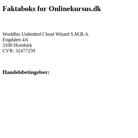
Faktaboks for Onlinekursus.dk
Onlinekursus.dk er en del af:
Worldbiz Unlimited Cloud Wizard S.M.B.A.
Engdalen 4A
3100 Hornbæk
CVR: 32477259
Handelsbetingelser:
Klik her – Handelsbetingelser
Privatlivspolitik:
Klik her – Privatlivspolitik