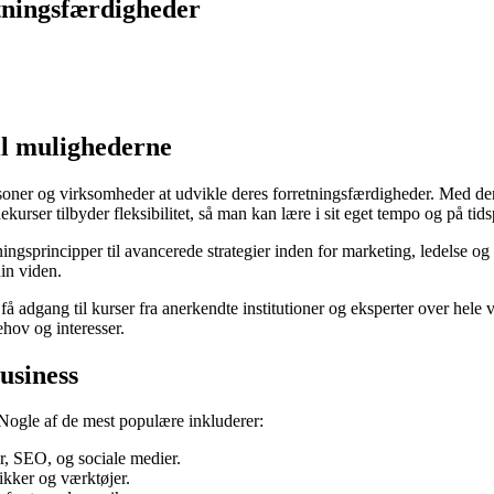
etningsfærdigheder
il mulighederne
ner og virksomheder at udvikle deres forretningsfærdigheder. Med den st
urser tilbyder fleksibilitet, så man kan lære i sit eget tempo og på tidsp
ngsprincipper til avancerede strategier inden for marketing, ledelse og 
in viden.
å adgang til kurser fra anerkendte institutioner og eksperter over hele v
ehov og interesser.
usiness
Nogle af de mest populære inkluderer:
er, SEO, og sociale medier.
nikker og værktøjer.