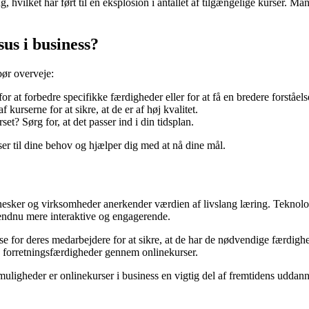
 hvilket har ført til en eksplosion i antallet af tilgængelige kurser. M
us i business?
bør overveje:
r at forbedre specifikke færdigheder eller for at få en bredere forståel
 kurserne for at sikre, at de er af høj kvalitet.
set? Sørg for, at det passer ind i din tidsplan.
sser til dine behov og hjælper dig med at nå dine mål.
nnesker og virksomheder anerkender værdien af livslang læring. Teknologi
 endnu mere interaktive og engagerende.
for deres medarbejdere for at sikre, at de har de nødvendige færdigheder
es forretningsfærdigheder gennem onlinekurser.
muligheder er onlinekurser i business en vigtig del af fremtidens uddan