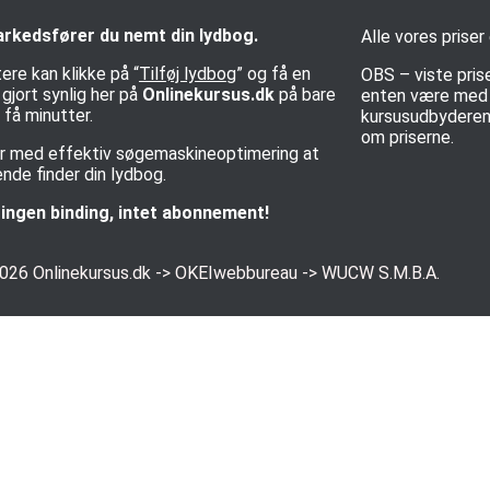
rkedsfører du nemt din lydbog.
Alle vores priser
ere kan klikke på “
Tilføj lydbog
” og få en
OBS – viste pris
gjort synlig her på
Onlinekursus.dk
på bare
enten være med e
få minutter.
kursusudbyderen 
om priserne.
rer med effektiv søgemaskineoptimering at
nde finder din lydbog.
ingen binding, intet abonnement!
2026
Onlinekursus.dk
->
OKEIwebbureau
->
WUCW S.M.B.A.