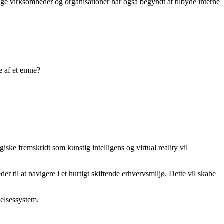
ange virksomheder og organisationer har også begyndt at tilbyde interne
se af et emne?
ske fremskridt som kunstig intelligens og virtual reality vil
 til at navigere i et hurtigt skiftende erhvervsmiljø. Dette vil skabe
nelsessystem.