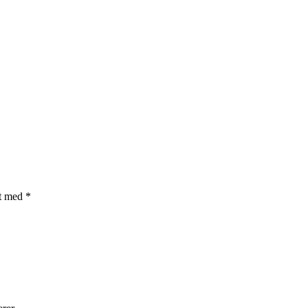
et med
*