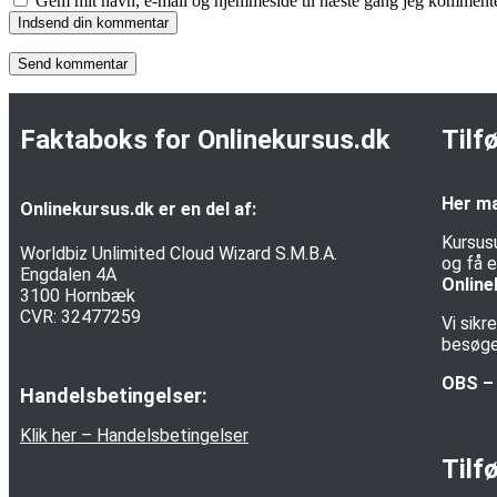
Gem mit navn, e-mail og hjemmeside til næste gang jeg kommente
Indsend din kommentar
Faktaboks for Onlinekursus.dk
Tilf
Her ma
Onlinekursus.dk er en del af:
Kursus
Worldbiz Unlimited Cloud Wizard S.M.B.A.
og få e
Engdalen 4A
Online
3100 Hornbæk
CVR: 32477259
Vi sik
besøgen
OBS – 
Handelsbetingelser:
Klik her – Handelsbetingelser
Tilf