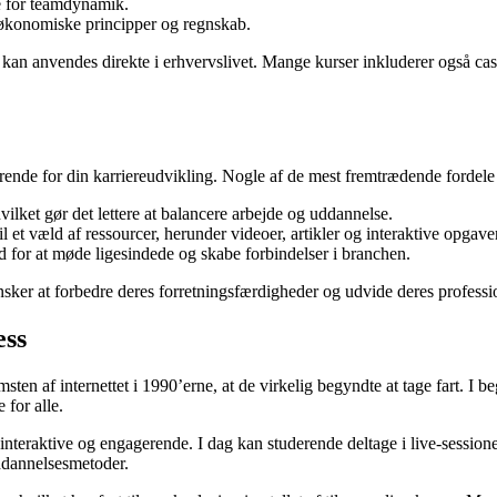
se for teamdynamik.
 økonomiske principper og regnskab.
m kan anvendes direkte i erhvervslivet. Mange kurser inkluderer også ca
rende for din karriereudvikling. Nogle af de mest fremtrædende fordele 
vilket gør det lettere at balancere arbejde og uddannelse.
l et væld af ressourcer, herunder videoer, artikler og interaktive opgaver
ed for at møde ligesindede og skabe forbindelser i branchen.
ønsker at forbedre deres forretningsfærdigheder og udvide deres professi
ess
msten af internettet i 1990’erne, at de virkelig begyndte at tage fart. I 
 for alle.
interaktive og engagerende. I dag kan studerende deltage i live-sessioner,
uddannelsesmetoder.