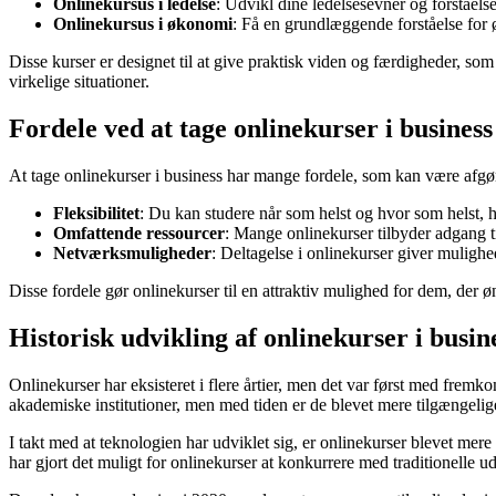
Onlinekursus i ledelse
: Udvikl dine ledelsesevner og forståel
Onlinekursus i økonomi
: Få en grundlæggende forståelse for
Disse kurser er designet til at give praktisk viden og færdigheder, so
virkelige situationer.
Fordele ved at tage onlinekurser i business
At tage onlinekurser i business har mange fordele, som kan være afgø
Fleksibilitet
: Du kan studere når som helst og hvor som helst, h
Omfattende ressourcer
: Mange onlinekurser tilbyder adgang ti
Netværksmuligheder
: Deltagelse i onlinekurser giver muligh
Disse fordele gør onlinekurser til en attraktiv mulighed for dem, der 
Historisk udvikling af onlinekurser i busin
Onlinekurser har eksisteret i flere årtier, men det var først med fremko
akademiske institutioner, men med tiden er de blevet mere tilgængelige
I takt med at teknologien har udviklet sig, er onlinekurser blevet mere 
har gjort det muligt for onlinekurser at konkurrere med traditionelle 