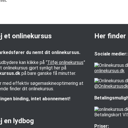
rer.
øj et onlinekursus
Her finder
rkedsfører du nemt dit onlinekursus.
Sociale medier:
udbydere kan klikke på “
Tilføj onlinekursus
”
t onlinekursus gjort synligt her på
onlinekursus.dk
kursus.dk
på bare ganske få minutter.
rer med effektiv søgemaskineoptimering at
@Onlinekursusd
de finder dit onlinekursus.
Betalingsmulig
ingen binding, intet abonnement!
øj en lydbog
Priser: