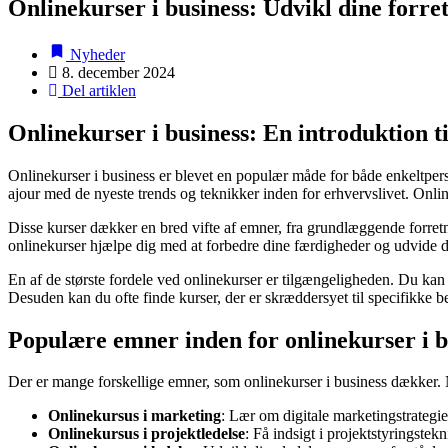
Onlinekurser i business: Udvikl dine forr
Nyheder
8. december 2024
Del artiklen
Onlinekurser i business: En introduktion t
Onlinekurser i business er blevet en populær måde for både enkeltperso
ajour med de nyeste trends og teknikker inden for erhvervslivet. Onlinek
Disse kurser dækker en bred vifte af emner, fra grundlæggende forretni
onlinekurser hjælpe dig med at forbedre dine færdigheder og udvide d
En af de største fordele ved onlinekurser er tilgængeligheden. Du kan f
Desuden kan du ofte finde kurser, der er skræddersyet til specifikke b
Populære emner inden for onlinekurser i b
Der er mange forskellige emner, som onlinekurser i business dækker. 
Onlinekursus i marketing
: Lær om digitale marketingstrategi
Onlinekursus i projektledelse
: Få indsigt i projektstyringstek