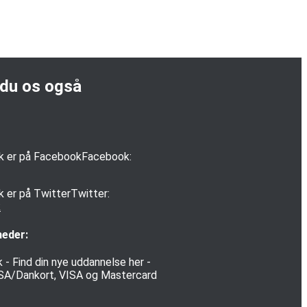
 du os også
Facebook:
Twitter:
k
heder: