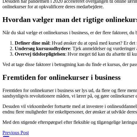
Desuden har pandemien i 2020 accelereret overgangen til online læring,
onlinekurser for at opkvalificere deres medarbejdere.
Hvordan vælger man det rigtige onlinekurs
Når du skal vælge et onlinekursus i business, er der flere faktorer, du 
Definer dine mål
: Hvad ønsker du at opnå med kurset? Er det fo
Undersøg kursusudbydere
: Tjek anmeldelser og vurderinger af
Overvej tidsforpligtelsen
: Hvor meget tid kan du afsætte til kur
Ved at tage disse faktorer i betragtning kan du finde et kursus, der pa
Fremtiden for onlinekurser i business
Fremtiden for onlinekurser i business ser lys ud, da flere og flere me
sandsynligvis revolutionere måden, vi lærer på, og gøre onlinekurser
Desuden vil virksomheder fortsætte med at investere i onlineuddannelse 
endnu flere muligheder for enkeltpersoner, der ønsker at udvikle der
Med den stigende efterspørgsel efter fleksible og tilgængelige lærings
Previous Post