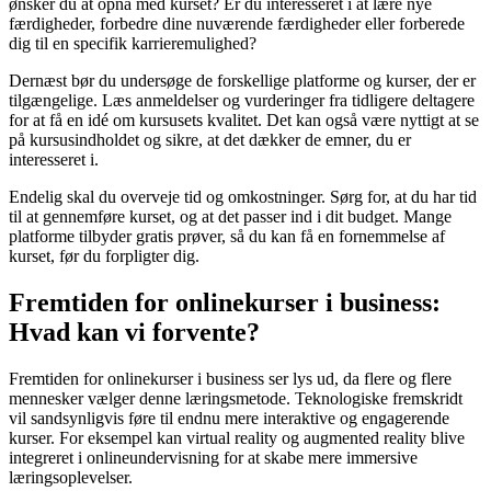
ønsker du at opnå med kurset? Er du interesseret i at lære nye
færdigheder, forbedre dine nuværende færdigheder eller forberede
dig til en specifik karrieremulighed?
Dernæst bør du undersøge de forskellige platforme og kurser, der er
tilgængelige. Læs anmeldelser og vurderinger fra tidligere deltagere
for at få en idé om kursusets kvalitet. Det kan også være nyttigt at se
på kursusindholdet og sikre, at det dækker de emner, du er
interesseret i.
Endelig skal du overveje tid og omkostninger. Sørg for, at du har tid
til at gennemføre kurset, og at det passer ind i dit budget. Mange
platforme tilbyder gratis prøver, så du kan få en fornemmelse af
kurset, før du forpligter dig.
Fremtiden for onlinekurser i business:
Hvad kan vi forvente?
Fremtiden for onlinekurser i business ser lys ud, da flere og flere
mennesker vælger denne læringsmetode. Teknologiske fremskridt
vil sandsynligvis føre til endnu mere interaktive og engagerende
kurser. For eksempel kan virtual reality og augmented reality blive
integreret i onlineundervisning for at skabe mere immersive
læringsoplevelser.