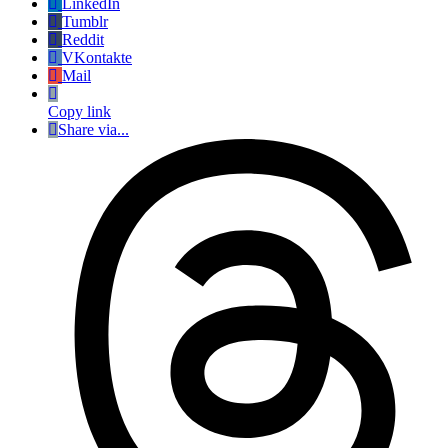
LinkedIn
Tumblr
Reddit
VKontakte
Mail
Copy link
Share via...