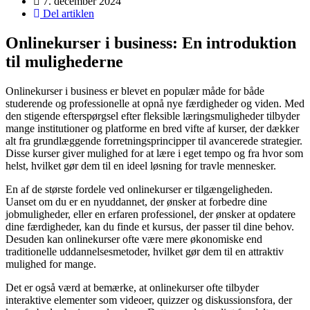
7. december 2024
Del artiklen
Onlinekurser i business: En introduktion
til mulighederne
Onlinekurser i business er blevet en populær måde for både
studerende og professionelle at opnå nye færdigheder og viden. Med
den stigende efterspørgsel efter fleksible læringsmuligheder tilbyder
mange institutioner og platforme en bred vifte af kurser, der dækker
alt fra grundlæggende forretningsprincipper til avancerede strategier.
Disse kurser giver mulighed for at lære i eget tempo og fra hvor som
helst, hvilket gør dem til en ideel løsning for travle mennesker.
En af de største fordele ved onlinekurser er tilgængeligheden.
Uanset om du er en nyuddannet, der ønsker at forbedre dine
jobmuligheder, eller en erfaren professionel, der ønsker at opdatere
dine færdigheder, kan du finde et kursus, der passer til dine behov.
Desuden kan onlinekurser ofte være mere økonomiske end
traditionelle uddannelsesmetoder, hvilket gør dem til en attraktiv
mulighed for mange.
Det er også værd at bemærke, at onlinekurser ofte tilbyder
interaktive elementer som videoer, quizzer og diskussionsfora, der