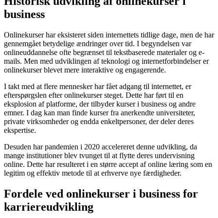
Historisk udvikling af onlinekurser i
business
Onlinekurser har eksisteret siden internettets tidlige dage, men de har
gennemgået betydelige ændringer over tid. I begyndelsen var
onlineuddannelse ofte begrænset til tekstbaserede materialer og e-
mails. Men med udviklingen af teknologi og internetforbindelser er
onlinekurser blevet mere interaktive og engagerende.
I takt med at flere mennesker har fået adgang til internettet, er
efterspørgslen efter onlinekurser steget. Dette har ført til en
eksplosion af platforme, der tilbyder kurser i business og andre
emner. I dag kan man finde kurser fra anerkendte universiteter,
private virksomheder og endda enkeltpersoner, der deler deres
ekspertise.
Desuden har pandemien i 2020 accelereret denne udvikling, da
mange institutioner blev tvunget til at flytte deres undervisning
online. Dette har resulteret i en større accept af online læring som en
legitim og effektiv metode til at erhverve nye færdigheder.
Fordele ved onlinekurser i business for
karriereudvikling