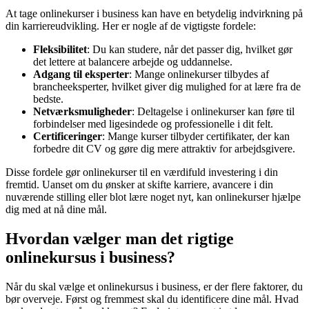
At tage onlinekurser i business kan have en betydelig indvirkning på
din karriereudvikling. Her er nogle af de vigtigste fordele:
Fleksibilitet
: Du kan studere, når det passer dig, hvilket gør
det lettere at balancere arbejde og uddannelse.
Adgang til eksperter
: Mange onlinekurser tilbydes af
brancheeksperter, hvilket giver dig mulighed for at lære fra de
bedste.
Netværksmuligheder
: Deltagelse i onlinekurser kan føre til
forbindelser med ligesindede og professionelle i dit felt.
Certificeringer
: Mange kurser tilbyder certifikater, der kan
forbedre dit CV og gøre dig mere attraktiv for arbejdsgivere.
Disse fordele gør onlinekurser til en værdifuld investering i din
fremtid. Uanset om du ønsker at skifte karriere, avancere i din
nuværende stilling eller blot lære noget nyt, kan onlinekurser hjælpe
dig med at nå dine mål.
Hvordan vælger man det rigtige
onlinekursus i business?
Når du skal vælge et onlinekursus i business, er der flere faktorer, du
bør overveje. Først og fremmest skal du identificere dine mål. Hvad