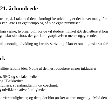
 21. århundrede
der på. I takt med den teknologiske udvikling er det blevet muligt for al
n kan lære i sit eget tempo og på sine egne præmisser.
de kan vælge, hvornår og hvor de vil studere, hvilket gør det lettere at
og diskussionsfora, der gør læringsoplevelsen mere engagerende.
l personlig udvikling og kreativ skrivning. Uanset om du ønsker at forbe
rk
skellige fagområder. Nogle af de mest populære emner inkluderer:
er, SEO og sociale medier.
og IT-sikkerhed.
ulness, stresshåndtering og coaching.
g udvikle kreative færdigheder.
 karrieremuligheder, og dem, der blot ønsker at lære noget nyt. Med den 