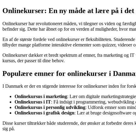
Onlinekurser: En ny måde at lære på i det
Onlinekurser har revolutioneret måden, vi tilegner os viden og færdighe
befinder sig. Dette har åbnet op for en verden af muligheder, hvor ma
En af de største fordele ved onlinekurser er fleksibiliteten. Studeren
tilbyder mange platforme interaktive elementer som quizzer, videoer 
Onlinekurser dækker et bredt spektrum af emner, fra marketing og IT ti
kursus, der passer til dine behov.
Populære emner for onlinekurser i Danma
I Danmark er der en stigende interesse for onlinekurser inden for for
Onlinekursus i marketing
: Lær om digitale marketingstrategi
Onlinekursus i IT
: Få indsigt i programmering, webudvikling 
Onlinekursus i personlig udvikling
: Udforsk emner som mindf
Onlinekursus i grafisk design
: Lær at bruge designsoftware o
Disse kurser tiltrækker både studerende, der ønsker at forbedre deres
sig på.