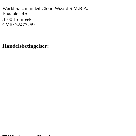
Worldbiz Unlimited Cloud Wizard S.M.B.A.
Engdalen 4A
3100 Hornbæk
CVR: 32477259
Handelsbetingelser:
Klik her – Handelsbetingelser
Privatlivspolitik:
Klik her – Privatlivspolitik
Cookiedeklaration:
Klik her – Cookiepolitik (EU)