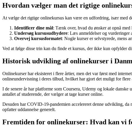
Hvordan vælger man det rigtige onlinekur
At vælge det rigtige onlinekursus kan være en udfordring, især med det 
Identificer dine mål
: Tænk over, hvad du ønsker at opnå med kur
Undersøg kursusudbydere
: Læs anmeldelser og vurderinger af 
Overvej kursusformatet
: Nogle kurser er selvstyrede, mens and
Ved at følge disse trin kan du finde et kursus, der ikke kun opfylder d
Historisk udvikling af onlinekurser i Dan
Onlinekurser har eksisteret i flere årtier, men det var først med intern
onlineundervisning i deres tilbud, hvilket har gjort det muligt for flere
I de senere år har platforme som Coursera, Udemy og lokale danske udby
antallet af studerende, der vælger at tage kurser online.
Desuden har COVID-19-pandemien accelereret denne udvikling, da mange
opfatter uddannelse generelt.
Fremtiden for onlinekurser: Hvad kan vi 