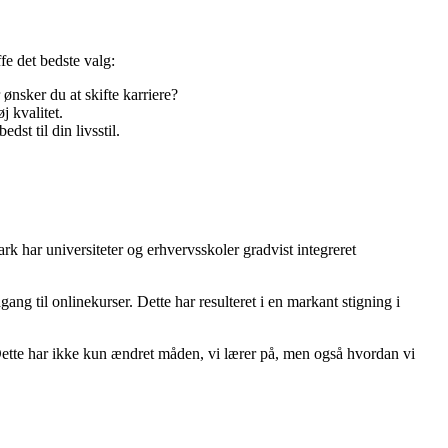
fe det bedste valg:
ønsker du at skifte karriere?
j kvalitet.
st til din livsstil.
ark har universiteter og erhvervsskoler gradvist integreret
ng til onlinekurser. Dette har resulteret i en markant stigning i
Dette har ikke kun ændret måden, vi lærer på, men også hvordan vi