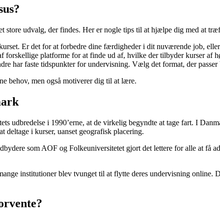
sus?
store udvalg, der findes. Her er nogle tips til at hjælpe dig med at træf
set. Er det for at forbedre dine færdigheder i dit nuværende job, eller 
forskellige platforme for at finde ud af, hvilke der tilbyder kurser af hø
re har faste tidspunkter for undervisning. Vælg det format, der passer bed
ine behov, men også motiverer dig til at lære.
mark
ettets udbredelse i 1990’erne, at de virkelig begyndte at tage fart. I Danm
 at deltage i kurser, uanset geografisk placering.
dere som AOF og Folkeuniversitetet gjort det lettere for alle at få adga
 institutioner blev tvunget til at flytte deres undervisning online. 
forvente?