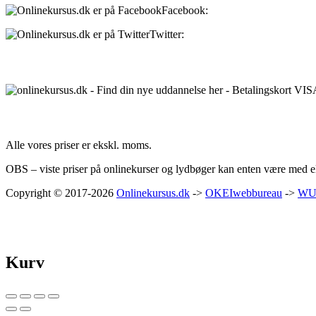
Facebook:
onlinekursus.dk
Twitter:
@Onlinekursusdk
Betalingsmuligheder:
Priser:
Alle vores priser er ekskl. moms.
OBS – viste priser på onlinekurser og lydbøger kan enten være med ell
Copyright © 2017-2026
Onlinekursus.dk
->
OKEIwebbureau
->
WU
Kurv