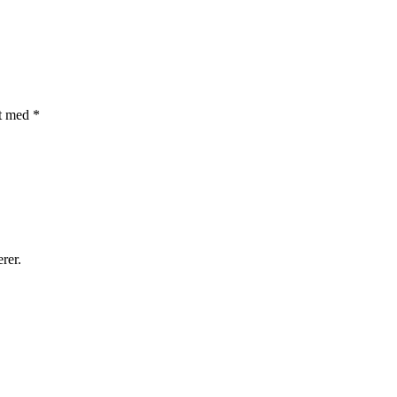
et med
*
rer.