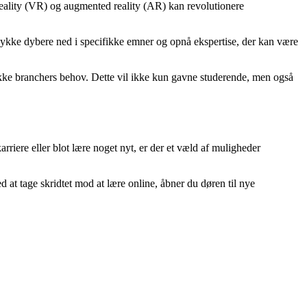
 reality (VR) og augmented reality (AR) kan revolutionere
t dykke dybere ned i specifikke emner og opnå ekspertise, der kan være
ifikke branchers behov. Dette vil ikke kun gavne studerende, men også
rriere eller blot lære noget nyt, er der et væld af muligheder
d at tage skridtet mod at lære online, åbner du døren til nye