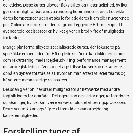
og ledelse. Disse kurser tilbyder fleksibilitet og tilgængelighed, hvilket
gør det muligt for både nuværende og kommende ledere at udvikle
deres kompetencer uden at skulle forlade deres hjem eller nuværende
job. Onlinekurserne spænder fra grundlæggende HR-principper til
avancerede ledelsesteorier, hvilket giver en bred vifte af muligheder
for læring.
Mange platforme tilbyder specialiserede kurser, der fokuserer på
specifikke emner inden for HR og ledelse. Dette kan inkludere emner
som rekruttering, medarbejderudvikling, performance management
og strategisk ledelse. Ved at deltage i disse kurser kan deltagerne
opnå en dybere forståelse af, hvordan man effektivt leder teams og
håndterer menneskelige ressourcer.
Desuden giver onlinekurser mulighed for at netværke med andre
fagfolk inden for området. Deltagere kan dele erfaringer, udfordringer
og løsninger, hvilket kan være en værdifuld del af læringsprocessen.
Dette netværk kan også føre til fremtidige samarbejder og
karrieremuligheder.
Forskellige typer af