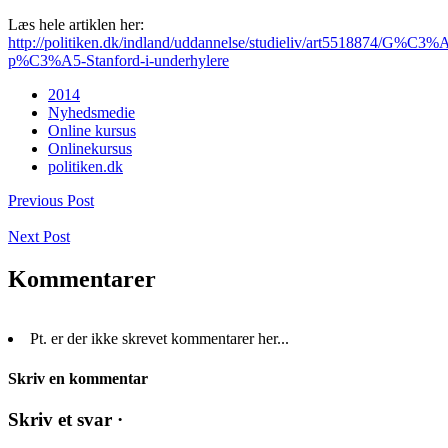
Læs hele artiklen her:
http://politiken.dk/indland/uddannelse/studieliv/art5518874/G%C3%
p%C3%A5-Stanford-i-underhylere
2014
Nyhedsmedie
Online kursus
Onlinekursus
politiken.dk
Previous Post
Next Post
Kommentarer
Pt. er der ikke skrevet kommentarer her...
Skriv en kommentar
Skriv et svar ·