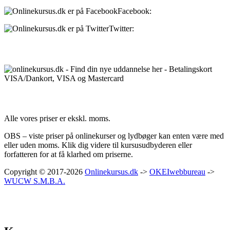
Facebook:
onlinekursus.dk
Twitter:
@Onlinekursusdk
Betalingsmuligheder:
Priser:
Alle vores priser er ekskl. moms.
OBS – viste priser på onlinekurser og lydbøger kan enten være med
eller uden moms. Klik dig videre til kursusudbyderen eller
forfatteren for at få klarhed om priserne.
Copyright © 2017-2026
Onlinekursus.dk
->
OKEIwebbureau
->
WUCW S.M.B.A.