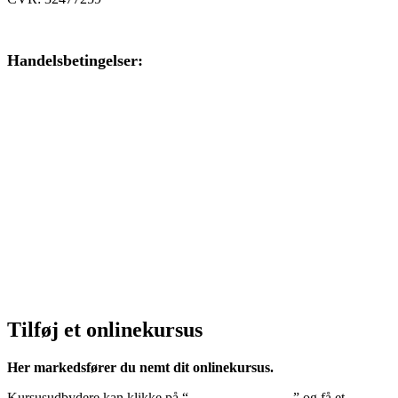
Handelsbetingelser:
Klik her – Handelsbetingelser
Privatlivspolitik:
Klik her – Privatlivspolitik
Cookiedeklaration:
Klik her – Cookiepolitik (EU)
Tilføj et onlinekursus
Her markedsfører du nemt dit onlinekursus.
Kursusudbydere kan klikke på “
Tilføj onlinekursus
” og få et