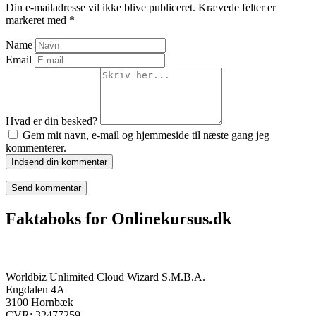
Din e-mailadresse vil ikke blive publiceret.
Krævede felter er
markeret med
*
Name
Email
Hvad er din besked?
Gem mit navn, e-mail og hjemmeside til næste gang jeg
kommenterer.
Indsend din kommentar
Faktaboks for Onlinekursus.dk
Onlinekursus.dk er en del af:
Worldbiz Unlimited Cloud Wizard S.M.B.A.
Engdalen 4A
3100 Hornbæk
CVR: 32477259