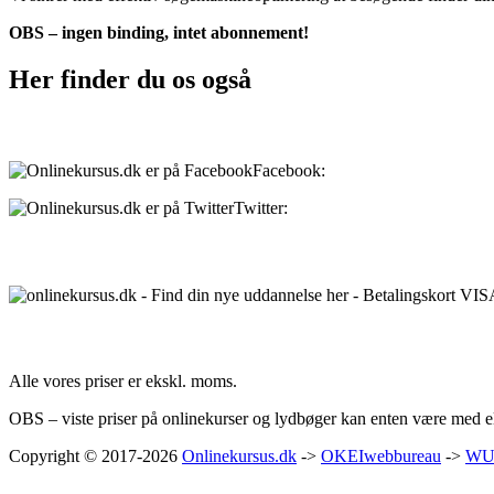
OBS – ingen binding, intet abonnement!
Her finder du os også
Sociale medier:
Facebook:
onlinekursus.dk
Twitter:
@Onlinekursusdk
Betalingsmuligheder:
Priser:
Alle vores priser er ekskl. moms.
OBS – viste priser på onlinekurser og lydbøger kan enten være med ell
Copyright © 2017-2026
Onlinekursus.dk
->
OKEIwebbureau
->
WU