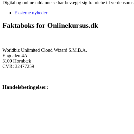
Digital og online uddannelse har bevæget sig fra niche til verdens
Eksterne nyheder
Faktaboks for Onlinekursus.dk
Onlinekursus.dk er en del af:
Worldbiz Unlimited Cloud Wizard S.M.B.A.
Engdalen 4A
3100 Hornbæk
CVR: 32477259
Handelsbetingelser:
Klik her – Handelsbetingelser
Privatlivspolitik:
Klik her – Privatlivspolitik