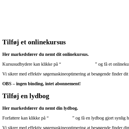
Cookiedeklaration:
Klik her – Cookiepolitik (EU)
Tilføj et onlinekursus
Her markedsfører du nemt dit onlinekursus.
Kursusudbydere kan klikke på “
Tilføj onlinekursus
” og få et onlineku
Vi sikrer med effektiv søgemaskineoptimering at besøgende finder dit
OBS – ingen binding, intet abonnement!
Tilføj en lydbog
Her markedsfører du nemt din lydbog.
Forfattere kan klikke på “
Tilføj lydbog
” og få en lydbog gjort synlig 
Vi sikrer med effektiv søgemaskineoptimering at besøgende finder di