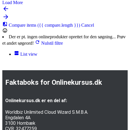
Load More
Compare items
({{ compare.length }})
Cancel
Der er pt. ingen onlineprodukter oprettet for den søgning... Prøv
et andet søgeord!
Nulstil filtre
List view
Faktaboks for Onlinekursus.dk
Onlinekursus.dk er en del af:
Worldbiz Unlimited Cloud Wizard S.M.B.A.
Engdalen 4A
3100 Hornbæk
CVR: 32477259