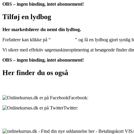
OBS – ingen binding, intet abonnement!
Tilføj en lydbog
Her markedsfører du nemt din lydbog.
Forfattere kan klikke på “
Tilføj lydbog
” og få en lydbog gjort synlig 
Vi sikrer med effektiv søgemaskineoptimering at besøgende finder di
OBS – ingen binding, intet abonnement!
Her finder du os også
Sociale medier:
Facebook:
onlinekursus.dk
Twitter:
@Onlinekursusdk
Betalingsmuligheder: