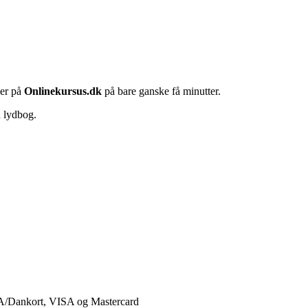
her på
Onlinekursus.dk
på bare ganske få minutter.
n lydbog.