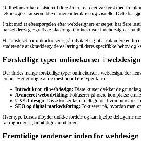
Onlinekurser har eksisteret i flere årtier, men det var først med fremko
teknologi er kurserne blevet mere interaktive og visuelle. Dette har 
I takt med at efterspørgslen efter webdesignere er steget, har flere inst
uanset deres geografiske placering. Onlinekurser i webdesign er nu ti
Historisk set har onlinekurser også udviklet sig til at inkludere en 
studerende at skræddersy deres læring til deres specifikke behov og k
Forskellige typer onlinekurser i webdesign
Der findes mange forskellige typer onlinekurser i webdesign, der hen
emner. Her er nogle af de mest populære typer kurser:
Introduktion til webdesign
: Disse kurser dækker de grundlæ
Avanceret webudvikling
: Fokuserer på mere komplekse emner 
UX/UI design
: Disse kurser lærer deltagerne, hvordan man ska
SEO og digital markedsføring
: Fokuserer på, hvordan man op
Hver type kursus tilbyder unikke fordele og kan hjælpe deltagerne med 
færdigheder og fremtidige ambitioner.
Fremtidige tendenser inden for webdesign 