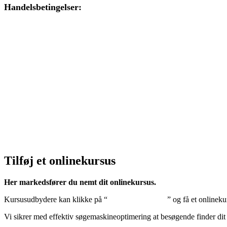
Handelsbetingelser:
Klik her – Handelsbetingelser
Privatlivspolitik:
Klik her – Privatlivspolitik
Cookiedeklaration:
Klik her – Cookiepolitik (EU)
Tilføj et onlinekursus
Her markedsfører du nemt dit onlinekursus.
Kursusudbydere kan klikke på “
Tilføj onlinekursus
” og få et onlineku
Vi sikrer med effektiv søgemaskineoptimering at besøgende finder dit