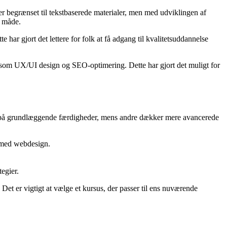
rser begrænset til tekstbaserede materialer, men med udviklingen af
e måde.
e har gjort det lettere for folk at få adgang til kvalitetsuddannelse
er som UX/UI design og SEO-optimering. Dette har gjort det muligt for
erer på grundlæggende færdigheder, mens andre dækker mere avancerede
 med webdesign.
egier.
Det er vigtigt at vælge et kursus, der passer til ens nuværende