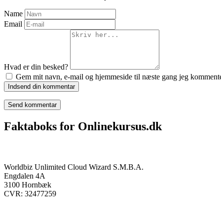
Name
Email
Hvad er din besked?
Gem mit navn, e-mail og hjemmeside til næste gang jeg kommente
Indsend din kommentar
Faktaboks for Onlinekursus.dk
Onlinekursus.dk er en del af:
Worldbiz Unlimited Cloud Wizard S.M.B.A.
Engdalen 4A
3100 Hornbæk
CVR: 32477259