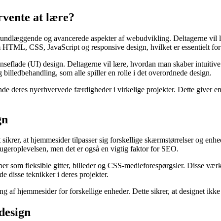
rvente at lære?
 grundlæggende og avancerede aspekter af webudvikling. Deltagerne vil
HTML, CSS, JavaScript og responsive design, hvilket er essentielt for 
ænseflade (UI) design. Deltagerne vil lære, hvordan man skaber intuitive
billedbehandling, som alle spiller en rolle i det overordnede design.
nde deres nyerhvervede færdigheder i virkelige projekter. Dette giver e
gn
rer, at hjemmesider tilpasser sig forskellige skærmstørrelser og enheder
rugeroplevelsen, men det er også en vigtig faktor for SEO.
er som fleksible gitter, billeder og CSS-medieforespørgsler. Disse værk
e disse teknikker i deres projekter.
 af hjemmesider for forskellige enheder. Dette sikrer, at designet ikke 
design