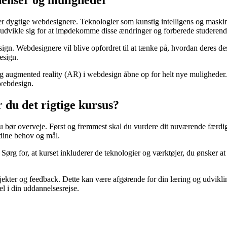
er dygtige webdesignere. Teknologier som kunstig intelligens og maskinl
t udvikle sig for at imødekomme disse ændringer og forberede studerend
gn. Webdesignere vil blive opfordret til at tænke på, hvordan deres de
esign.
) og augmented reality (AR) i webdesign åbne op for helt nye muligheder
 webdesign.
du det rigtige kursus?
 du bør overveje. Først og fremmest skal du vurdere dit nuværende færd
l dine behov og mål.
g for, at kurset inkluderer de teknologier og værktøjer, du ønsker at l
rojekter og feedback. Dette kan være afgørende for din læring og udvikl
el i din uddannelsesrejse.