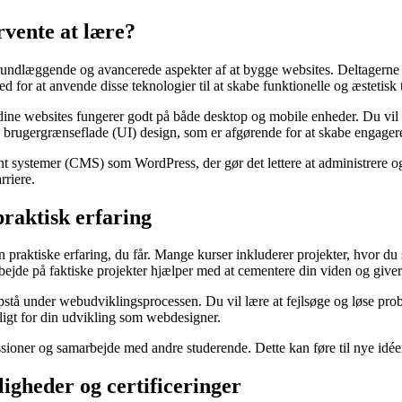
rvente at lære?
e grundlæggende og avancerede aspekter af at bygge websites. Deltage
for at anvende disse teknologier til at skabe funktionelle og æstetisk 
dine websites fungerer godt på både desktop og mobile enheder. Du vil
g brugergrænseflade (UI) design, som er afgørende for at skabe engage
nt systemer (CMS) som WordPress, der gør det lettere at administrere og
riere.
praktisk erfaring
 praktiske erfaring, du får. Mange kurser inkluderer projekter, hvor d
rbejde på faktiske projekter hjælper med at cementere din viden og giver 
 opstå under webudviklingsprocessen. Du vil lære at fejlsøge og løse pro
ligt for din udvikling som webdesigner.
ussioner og samarbejde med andre studerende. Dette kan føre til nye idée
igheder og certificeringer