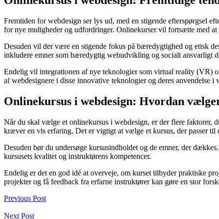
Fremtiden for webdesign ser lys ud, med en stigende efterspørgsel eft
for nye muligheder og udfordringer. Onlinekurser vil fortsætte med a
Desuden vil der være en stigende fokus på bæredygtighed og etisk desi
inkludere emner som bæredygtig webudvikling og socialt ansvarligt d
Endelig vil integrationen af nye teknologier som virtual reality (VR
af webdesignere i disse innovative teknologier og deres anvendelse i
Onlinekursus i webdesign: Hvordan vælger 
Når du skal vælge et onlinekursus i webdesign, er der flere faktorer,
kræver en vis erfaring. Det er vigtigt at vælge et kursus, der passer ti
Desuden bør du undersøge kursusindholdet og de emner, der dækkes. Sør
kursusets kvalitet og instruktørens kompetencer.
Endelig er det en god idé at overveje, om kurset tilbyder praktiske p
projekter og få feedback fra erfarne instruktører kan gøre en stor forsk
Previous Post
Next Post