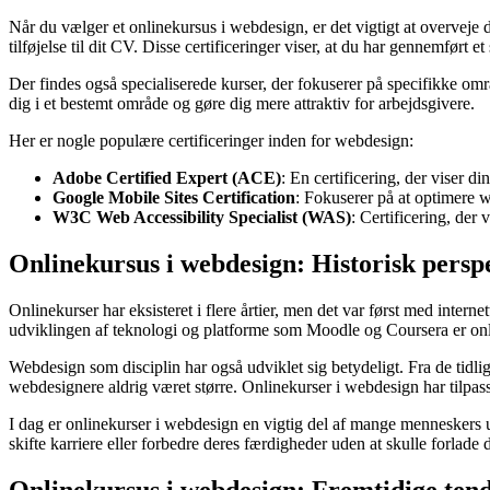
Når du vælger et onlinekursus i webdesign, er det vigtigt at overveje 
tilføjelse til dit CV. Disse certificeringer viser, at du har gennemfør
Der findes også specialiserede kurser, der fokuserer på specifikke o
dig i et bestemt område og gøre dig mere attraktiv for arbejdsgivere.
Her er nogle populære certificeringer inden for webdesign:
Adobe Certified Expert (ACE)
: En certificering, der viser d
Google Mobile Sites Certification
: Fokuserer på at optimere w
W3C Web Accessibility Specialist (WAS)
: Certificering, der
Onlinekursus i webdesign: Historisk persp
Onlinekurser har eksisteret i flere årtier, men det var først med intern
udviklingen af teknologi og platforme som Moodle og Coursera er onli
Webdesign som disciplin har også udviklet sig betydeligt. Fra de tid
webdesignere aldrig været større. Onlinekurser i webdesign har tilpass
I dag er onlinekurser i webdesign en vigtig del af mange menneskers ud
skifte karriere eller forbedre deres færdigheder uden at skulle forlade 
Onlinekursus i webdesign: Fremtidige ten