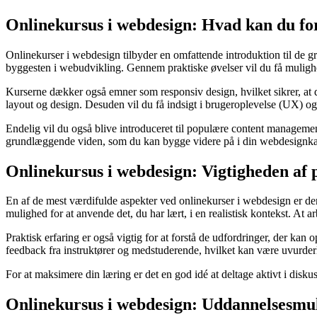
Onlinekursus i webdesign: Hvad kan du fo
Onlinekurser i webdesign tilbyder en omfattende introduktion til d
byggesten i webudvikling. Gennem praktiske øvelser vil du få mulighed 
Kurserne dækker også emner som responsiv design, hvilket sikrer, at 
layout og design. Desuden vil du få indsigt i brugeroplevelse (UX) o
Endelig vil du også blive introduceret til populære content manageme
grundlæggende viden, som du kan bygge videre på i din webdesignkar
Onlinekursus i webdesign: Vigtigheden af 
En af de mest værdifulde aspekter ved onlinekurser i webdesign er den
mulighed for at anvende det, du har lært, i en realistisk kontekst. At a
Praktisk erfaring er også vigtig for at forstå de udfordringer, der kan
feedback fra instruktører og medstuderende, hvilket kan være uvurder
For at maksimere din læring er det en god idé at deltage aktivt i disk
Onlinekursus i webdesign: Uddannelsesmul