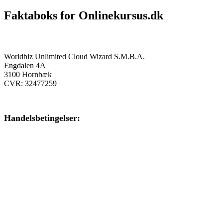
Faktaboks for Onlinekursus.dk
Onlinekursus.dk er en del af:
Worldbiz Unlimited Cloud Wizard S.M.B.A.
Engdalen 4A
3100 Hornbæk
CVR: 32477259
Handelsbetingelser:
Klik her – Handelsbetingelser
Privatlivspolitik:
Klik her – Privatlivspolitik