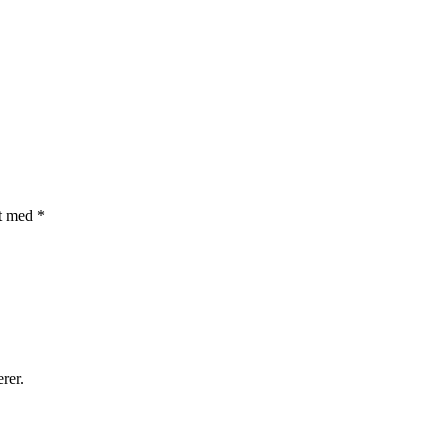
et med
*
rer.