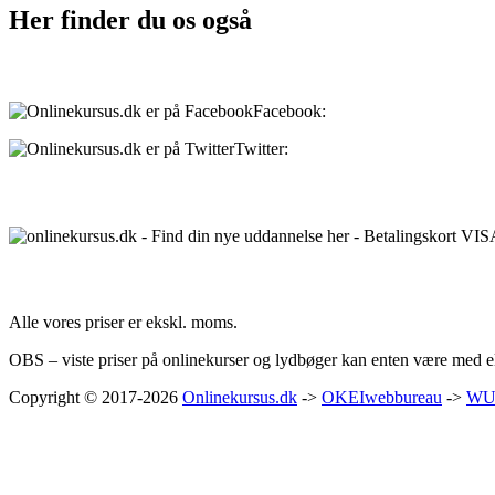
Her finder du os også
Sociale medier:
Facebook:
onlinekursus.dk
Twitter:
@Onlinekursusdk
Betalingsmuligheder:
Priser:
Alle vores priser er ekskl. moms.
OBS – viste priser på onlinekurser og lydbøger kan enten være med ell
Copyright © 2017-2026
Onlinekursus.dk
->
OKEIwebbureau
->
WU