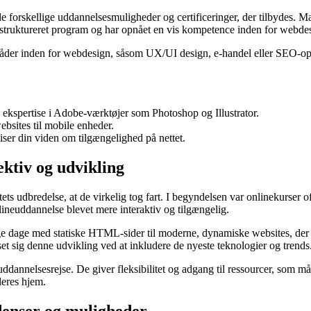
de forskellige uddannelsesmuligheder og certificeringer, der tilbydes. M
t et struktureret program og har opnået en vis kompetence inden for webde
mråder inden for webdesign, såsom UX/UI design, e-handel eller SEO-opti
in ekspertise i Adobe-værktøjer som Photoshop og Illustrator.
ebsites til mobile enheder.
 viser din viden om tilgængelighed på nettet.
ektiv og udvikling
ettets udbredelse, at de virkelig tog fart. I begyndelsen var onlinekurser
neuddannelse blevet mere interaktiv og tilgængelig.
lige dage med statiske HTML-sider til moderne, dynamiske websites, de
et sig denne udvikling ved at inkludere de nyeste teknologier og trends
dannelsesrejse. De giver fleksibilitet og adgang til ressourcer, som mås
deres hjem.
denser og muligheder